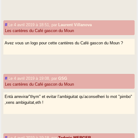
#
Le 4 avril 2019 à 18:51
,
par
Laurent Villanova
Les cantères du Café gascon du Moun
Avez vous un logo pour cette cantères du Café gascon du Moun ?
#
Le 4 avril 2019 à 19:08
,
par
GSG
Les cantères du Café gascon du Moun
Entà arrevirar"thym" et evitar l’ambiguitat qu’aconselheri lo mot "pimbo"
,xens ambiguitat,eth !
#
Le 4 avril 2019 à 19:18
,
par
Tederic MERGER