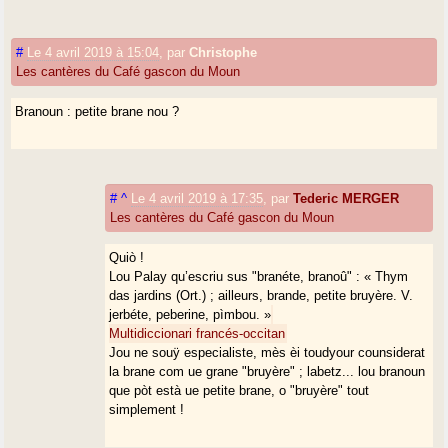
#
Le 4 avril 2019 à 15:04
,
par
Christophe
Les cantères du Café gascon du Moun
Branoun : petite brane nou ?
#
^
Le 4 avril 2019 à 17:35
,
par
Tederic MERGER
Les cantères du Café gascon du Moun
Quiò !
Lou Palay qu’escriu sus "branéte, branoû" : « Thym
das jardins (Ort.) ; ailleurs, brande, petite bruyère. V.
jerbéte, peberine, pìmbou. »
Multidiccionari francés-occitan
Jou ne souÿ especialiste, mès èi toudyour counsiderat
la brane com ue grane "bruyère" ; labetz... lou branoun
que pòt està ue petite brane, o "bruyère" tout
simplement !