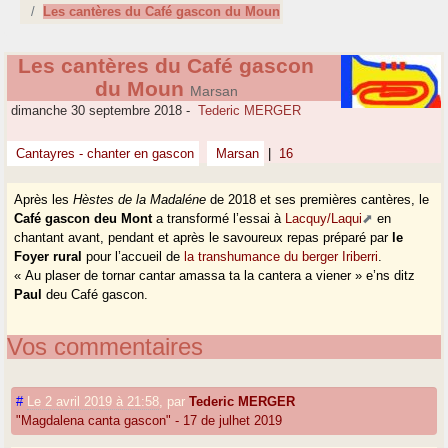
Les cantères du Café gascon du Moun
Les cantères du Café gascon
du Moun
Marsan
dimanche 30 septembre 2018
-
Tederic MERGER
Cantayres - chanter en gascon
Marsan
|
16
Après les
Hèstes de la Madaléne
de 2018 et ses premières cantères, le
Café gascon deu Mont
a transformé l’essai à
Lacquy/Laqui
en
chantant avant, pendant et après le savoureux repas préparé par
le
Foyer rural
pour l’accueil de
la transhumance du berger Iriberri
.
« Au plaser de tornar cantar amassa ta la cantera a viener » e’ns ditz
Paul
deu Café gascon.
Vos commentaires
#
Le 2 avril 2019 à 21:58
,
par
Tederic MERGER
"Magdalena canta gascon" - 17 de julhet 2019