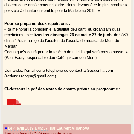
doivent cette année nous rejoindre. Nous devons être le plus nombreux
possible à chanter ensemble pour la Madeleine 2019. »
Pour se préparer, deux répétitions :
« tà melhorar la cohesion e la qualitat deu cant, qu’organizam duas
repeticions colectivas
los dimenges 26 de mai e 23 de junh
, de 9ò30
dincà 17òras, en çò de l’auditòri de l’escòla de musica de Mont-de-
Marsan.
Cadun que’s deurà portar lo repèish de mieidia qui serà pres amassa. »
(Paul Faury, responsable deu Cafè gascon deu Mont)
Demandez l’email ou le téléphone de contact à Gasconha.com
(actiongascogne@gmail.com)
Ci-dessous le pdf des textes de chants prévus au programme :
#
Le 4 avril 2019 à 09:57
,
par
Laurent Villanova
Les cantères du Café gascon du Moun