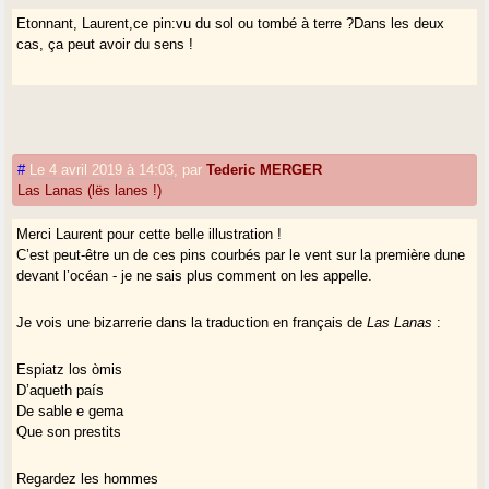
Etonnant, Laurent,ce pin:vu du sol ou tombé à terre ?Dans les deux
cas, ça peut avoir du sens !
#
Le 4 avril 2019 à 14:03
,
par
Tederic MERGER
Las Lanas (lës lanes !)
Merci Laurent pour cette belle illustration !
C’est peut-être un de ces pins courbés par le vent sur la première dune
devant l’océan - je ne sais plus comment on les appelle.
Je vois une bizarrerie dans la traduction en français de
Las Lanas
:
Espiatz los òmis
D’aqueth país
De sable e gema
Que son prestits
Regardez les hommes