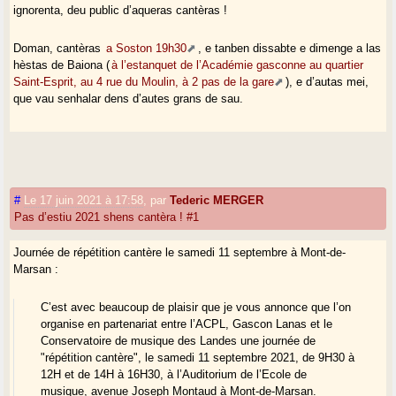
ignorenta, deu public d’aqueras cantèras !
Doman, cantèras
a Soston 19h30
, e tanben dissabte e dimenge a las
hèstas de Baiona (
à l’estanquet de l’Académie gasconne au quartier
Saint-Esprit, au 4 rue du Moulin, à 2 pas de la gare
), e d’autas mei,
que vau senhalar dens d’autes grans de sau.
#
Le 17 juin 2021 à 17:58
,
par
Tederic MERGER
Pas d’estiu 2021 shens cantèra ! #1
Journée de répétition cantère le samedi 11 septembre à Mont-de-
Marsan :
C’est avec beaucoup de plaisir que je vous annonce que l’on
organise en partenariat entre l’ACPL, Gascon Lanas et le
Conservatoire de musique des Landes une journée de
"répétition cantère", le samedi 11 septembre 2021, de 9H30 à
12H et de 14H à 16H30, à l’Auditorium de l’Ecole de
musique, avenue Joseph Montaud à Mont-de-Marsan.