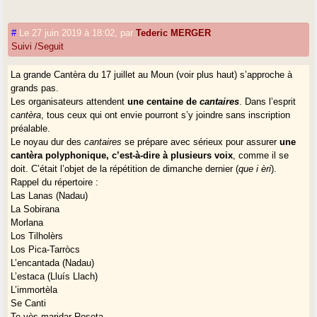
#
Le 27 juin 2019 à 18:02
,
par
Tederic MERGER
Suivi /Seguit
La grande Cantèra du 17 juillet au Moun (voir plus haut) s’approche à
grands pas.
Les organisateurs attendent
une centaine de
cantaires
. Dans l’esprit
cantèra
, tous ceux qui ont envie pourront s’y joindre sans inscription
préalable.
Le noyau dur des
cantaires
se prépare avec sérieux pour assurer
une
cantèra polyphonique, c’est-à-dire à plusieurs voix
, comme il se
doit. C’était l’objet de la répétition de dimanche dernier (
que i èri
).
Rappel du répertoire :
Las Lanas (Nadau)
La Sobirana
Morlana
Los Tilholèrs
Los Pica-Tarròcs
L’encantada (Nadau)
L’estaca (Lluís Llach)
L’immortèla
Se Canti
Te vòs maridar Roseta