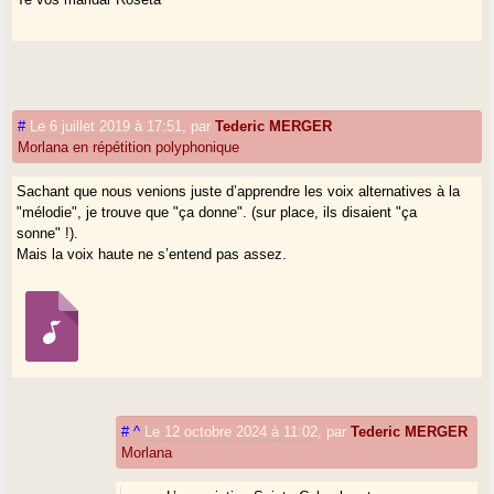
#
Le 6 juillet 2019 à 17:51
,
par
Tederic MERGER
Morlana en répétition polyphonique
Sachant que nous venions juste d’apprendre les voix alternatives à la
"mélodie", je trouve que "ça donne". (sur place, ils disaient "ça
sonne" !).
Mais la voix haute ne s’entend pas assez.
#
^
Le 12 octobre 2024 à 11:02
,
par
Tederic MERGER
Morlana