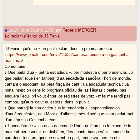
#
Le 26 juillet 2019 à 11:31
,
par
Tederic MERGER
Lo reclam (l’écho) de JJ Fenié
JJ Fenié que’n hè « un petit reclam dens la premsa en òc » :
https://www.jornalet.com/nova/11333/canteras-enquera-en-gasconha-
maritima
Comentaris :
Que parla d’ua « petita escaduda », per modestia o per prudéncia. Jo
que parlarí (que i èri tanben) d’
ua escaduda sancèra
: hòrt de monde,
cantant o escotant, ua bèra fòrça de cant ; ua escaduda tecnica ; ua
bona insercion dens lo programa oficiau de las Hèstas ; benlèu pas
enqüera l’equilibri volut énter los registres de votz - mès me rendi pas
compte, qu’auré calut qu’estossi dens lo public.
Que partatji la soa critica sus la tendéncia a l’espanholizacion
d’aquèras hèstas, deu Mont e d’alhors ; mès d’acò que n’am parlat mei
d’un còp sus Gasconha.com.
L’anecdòta de « las duas daunas de París qu’èran sus la plaça de la
mairetat per escotar, ce dishóren, “les chants basques” » : tipic de la
part deus toristas, qui son sovent ua part, receptiva mès un chic