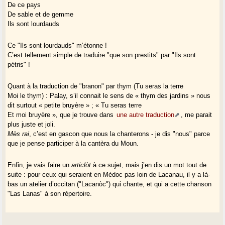
De ce pays
De sable et de gemme
Ils sont lourdauds
Ce "Ils sont lourdauds" m’étonne !
C’est tellement simple de traduire "que son prestits" par "Ils sont
pétris" !
Quant à la traduction de "branon" par thym (Tu seras la terre
Moi le thym) : Palay, s’il connait le sens de « thym des jardins » nous
dit surtout « petite bruyère » ; « Tu seras terre
Et moi bruyère », que je trouve dans
une autre traduction
, me parait
plus juste et joli.
Mès rai
, c’est en gascon que nous la chanterons - je dis "nous" parce
que je pense participer à la cantèra du Moun.
Enfin, je vais faire un
articlòt
à ce sujet, mais j’en dis un mot tout de
suite : pour ceux qui seraient en Médoc pas loin de Lacanau, il y a là-
bas un atelier d’occitan ("Lacanòc") qui chante, et qui a cette chanson
"Las Lanas" à son répertoire.