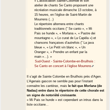
« L’association Sainte-Colombe et son
atelier de chants Se Canto proposent une
récréation musicale dimanche 13 octobre, à
15 heures, en l’église de Saint-Martin de
Mourrens (...)
Le répertoire alternera entre chants
traditionnels occitans (” Se canto », « Mi
Pais se hunde », « Morlana », « Pastre dei
mountagno », « Lo curat de La Capèla ») et
chansons françaises d’autrefois (” La java
bleue », « Le Petit vin blanc », « Un
Oranger », « Prendre un enfant par la
main »…). »
Sud-Ouest - Sainte-Colombe-en-Bruilhois :
Se Canto en concert à l’église Mourrens
Il s’agit de Sainte Colombe en Bruilhois près d’Agen.
L’Agenais gascon ne semble pas pour l’instant
connaitre les
cantèras
, mais
le fait que
Morlana
(de
Nadau) entre dans le répertoire de cette chorale est
un signe de notoriété croissante
.
« Mi Pais se hunde » est cependant un intrus dans la
liste occitane...