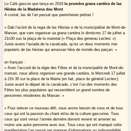
Lo Café gascon que lança en 2019
la prumèra grana cantèra de las
Hèstas de la Madalena deu Mont
.
A costat, las de l’an passat que pareisheran petitas !
« Dab l’acòrd de la regia de las Hèstas e de la municipalitat de Mont-de-
Marsan, que vam organisar ua grana cantèra lo dimècres 17 de julhet a
21ò30 sus la plaça de la mairetat (« Plaça deu generau Leclerc »).
Juste avans l’aviada de la cavalcada, qu’es un deus moments mei
popularis de las hèstas qui amassan hèra de monde deu parçan. »
en français :
« Avec l’accord de la régie des Fêtes et de la municipalité de Mont-de-
marsan, nous allons organiser une grande cantèra, le Mercredi 17 juillet
à 21h 30 sur la place de la Mairie (en fait, place du général Leclerc).
Juste avant le départ de la cavalcade, c’est l’un des moments des
Fêtes les plus populaires qui rassemblent un grand nombre de
personnes résidentes du Marsan. »
« Pour relever ce nouveau défi, nous avons besoin de vous et de tous
ceux qui ont la passion du chant et/ou de la culture gasconne. Tous
ceux qui sont venus l’année dernière doivent revenir et amener au
moins une autre personne avec eux. Tous ceux qui ont manqué cette
manifestation l’an passé par manque d’informations ou indisponibilité