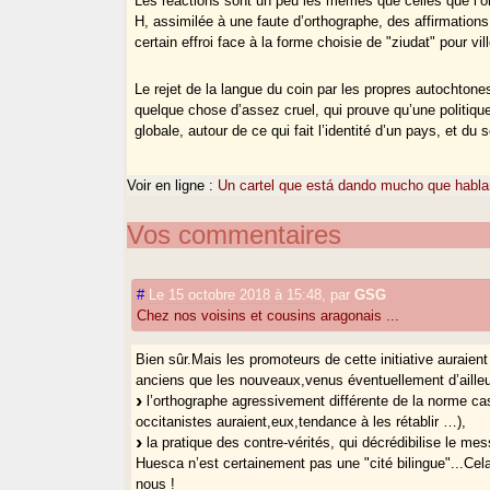
Les réactions sont un peu les mêmes que celles que l’on
H, assimilée à une faute d’orthographe, des affirmations 
certain effroi face à la forme choisie de "ziudat" pour ville
Le rejet de la langue du coin par les propres autochtone
quelque chose d’assez cruel, qui prouve qu’une politiqu
globale, autour de ce qui fait l’identité d’un pays, et du
Voir en ligne :
Un cartel que está dando mucho que habla
Vos commentaires
#
Le 15 octobre 2018 à 15:48
,
par
GSG
Chez nos voisins et cousins aragonais ...
Bien sûr.Mais les promoteurs de cette initiative auraien
anciens que les nouveaux,venus éventuellement d’ailleu
l’orthographe agressivement différente de la norme ca
occitanistes auraient,eux,tendance à les rétablir …),
la pratique des contre-vérités, qui décrédibilise le me
Huesca n’est certainement pas une "cité bilingue"...Cel
nous !