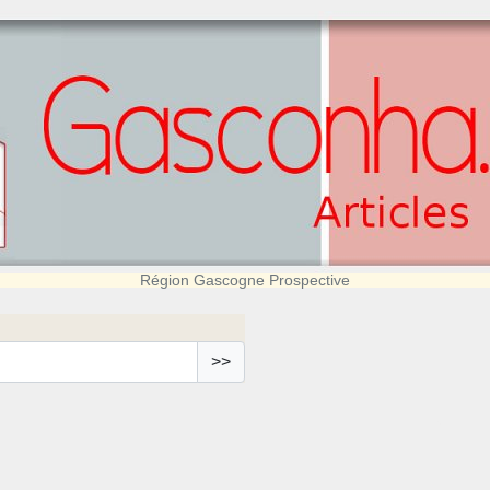
Région Gascogne Prospective
>>