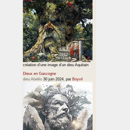
création d’une image d’un dieu Aquitain
Dieux en Gascogne
dieu Abellio
30 juin 2024
, par
Boyvil