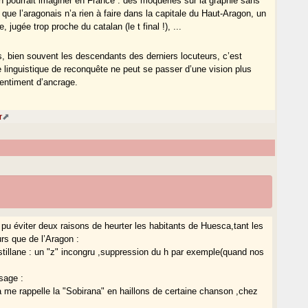
 pourrait imaginer en France : des moqueries sur la graphie sans
que l’aragonais n’a rien à faire dans la capitale du Haut-Aragon, un
, jugée trop proche du catalan (le t final !), ...
s, bien souvent les descendants des derniers locuteurs, c’est
e linguistique de reconquête ne peut se passer d’une vision plus
 sentiment d’ancrage.
r
t pu éviter deux raisons de heurter les habitants de Huesca,tant les
rs que de l’Aragon :
stillane : un "z" incongru ,suppression du h par exemple(quand nos
ssage :
a me rappelle la "Sobirana" en haillons de certaine chanson ,chez