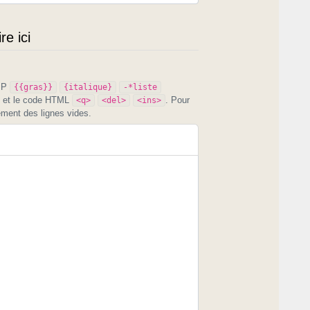
e ici
PIP
{{gras}}
{italique}
-*liste
et le code HTML
. Pour
<q>
<del>
<ins>
ement des lignes vides.