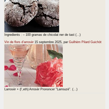
Ingredients : – 100 gramas de chicolat ner de tast (…)
Vin de flors d’arrosèr
15 septembre 2025
, par
Guilhèm Pilard Guichòt
Larrosèr + (l’,eth) Arrosèr Prononcer "Larrouzè". (…)