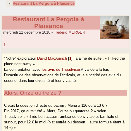
Restaurant La Pergola à Plaisance
Restaurant La Pergola à
Plaisance
mercredi 12 décembre 2018
-
Tederic MERGER
1
"Notre" explorateur
David MacAninch
[
1
]
l’a aimé de suite : « I liked the
place right away »
La confrontation avec
les avis de Tripadvisor
valide à la fois
l’exactitude des observations de l’écrivain, et la sincérité des avis du
second, dans leur diversité et leur vivacité.
Alors, Onze ou treize ?
C’était la question directe du patron : Menu à 11€ ou à 13 € ?
Fin 2017, ça aurait été « Alors, Douze ou quatorze ? » selon
Tripadvisor : « Très bon accueil, ambiance conviviale et familiale et
surtout, pour 12 € le midi (plat entrée ou dessert, l’autre formule étant à
14 €) »