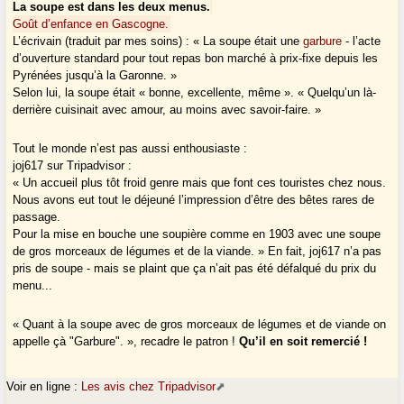
La soupe est dans les deux menus.
Goût d’enfance en Gascogne.
L’écrivain (traduit par mes soins) : « La soupe était une
garbure
- l’acte
d’ouverture standard pour tout repas bon marché à prix-fixe depuis les
Pyrénées jusqu’à la Garonne. »
Selon lui, la soupe était « bonne, excellente, même ». « Quelqu’un là-
derrière cuisinait avec amour, au moins avec savoir-faire. »
Tout le monde n’est pas aussi enthousiaste :
joj617 sur Tripadvisor :
« Un accueil plus tôt froid genre mais que font ces touristes chez nous.
Nous avons eut tout le déjeuné l’impression d’être des bêtes rares de
passage.
Pour la mise en bouche une soupière comme en 1903 avec une soupe
de gros morceaux de légumes et de la viande. » En fait, joj617 n’a pas
pris de soupe - mais se plaint que ça n’ait pas été défalqué du prix du
menu...
« Quant à la soupe avec de gros morceaux de légumes et de viande on
appelle çà "Garbure". », recadre le patron !
Qu’il en soit remercié !
Voir en ligne :
Les avis chez Tripadvisor