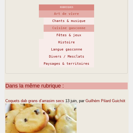
RUBRIQUES
Art de vivre
Chants & musique
Cuisine gasconne
Fêtes & jeux
Histoire
Langue gasconne
Divers / Mesclats
Paysages & territoires
Dans la même rubrique :
Coquets dab grans d’arrasim secs
13 juin
, par
Guilhèm Pilard Guichòt