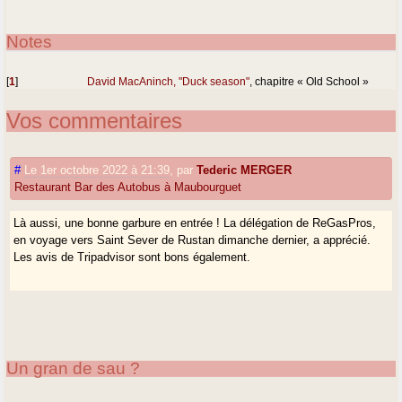
Notes
[
1
]
David MacAninch, "Duck season"
, chapitre « Old School »
Vos commentaires
#
Le 1er octobre 2022 à 21:39
,
par
Tederic MERGER
Restaurant Bar des Autobus à Maubourguet
Là aussi, une bonne garbure en entrée ! La délégation de ReGasPros,
en voyage vers Saint Sever de Rustan dimanche dernier, a apprécié.
Les avis de Tripadvisor sont bons également.
Un gran de sau ?