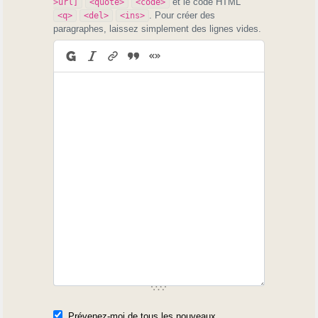
et le code HTML
>url]
<quote>
<code>
. Pour créer des
<q>
<del>
<ins>
paragraphes, laissez simplement des lignes vides.
Prévenez-moi de tous les nouveaux