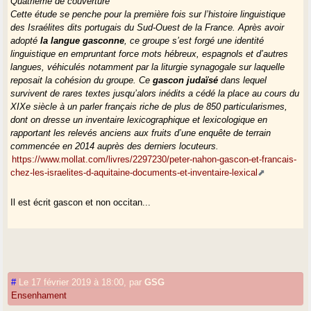
Quatrième de couverture
Cette étude se penche pour la première fois sur l’histoire linguistique
des Israélites dits portugais du Sud-Ouest de la France. Après avoir
adopté
la langue gasconne
, ce groupe s’est forgé une identité
linguistique en empruntant force mots hébreux, espagnols et d’autres
langues, véhiculés notamment par la liturgie synagogale sur laquelle
reposait la cohésion du groupe. Ce
gascon judaïsé
dans lequel
survivent de rares textes jusqu’alors inédits a cédé la place au cours du
XIXe siècle à un parler français riche de plus de 850 particularismes,
dont on dresse un inventaire lexicographique et lexicologique en
rapportant les relevés anciens aux fruits d’une enquête de terrain
commencée en 2014 auprès des derniers locuteurs.
https://www.mollat.com/livres/2297230/peter-nahon-gascon-et-francais-
chez-les-israelites-d-aquitaine-documents-et-inventaire-lexical
Il est écrit gascon et non occitan...
#
Le 17 février 2019 à 18:00
,
par
GSG
Ensenhament