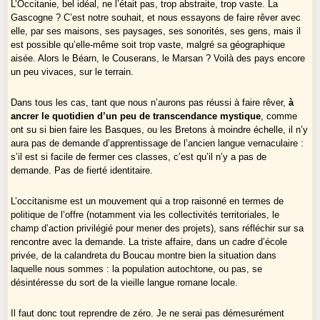
L’Occitanie, bel idéal, ne l’était pas, trop abstraite, trop vaste. La
Gascogne ? C’est notre souhait, et nous essayons de faire rêver avec
elle, par ses maisons, ses paysages, ses sonorités, ses gens, mais il
est possible qu’elle-même soit trop vaste, malgré sa géographique
aisée. Alors le Béarn, le Couserans, le Marsan ? Voilà des pays encore
un peu vivaces, sur le terrain.
Dans tous les cas, tant que nous n’aurons pas réussi à faire rêver,
à
ancrer le quotidien d’un peu de transcendance mystique
, comme
ont su si bien faire les Basques, ou les Bretons à moindre échelle, il n’y
aura pas de demande d’apprentissage de l’ancien langue vernaculaire :
s’il est si facile de fermer ces classes, c’est qu’il n’y a pas de
demande. Pas de fierté identitaire.
L’occitanisme est un mouvement qui a trop raisonné en termes de
politique de l’offre (notamment via les collectivités territoriales, le
champ d’action privilégié pour mener des projets), sans réfléchir sur sa
rencontre avec la demande. La triste affaire, dans un cadre d’école
privée, de la calandreta du Boucau montre bien la situation dans
laquelle nous sommes : la population autochtone, ou pas, se
désintéresse du sort de la vieille langue romane locale.
Il faut donc tout reprendre de zéro. Je ne serai pas démesurément