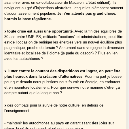
avant-hier avec un ex-collaborateur de Macaron, c’était édifiant). Ils
naviguent au gré d’injonctions abstraites, lesquelles n’émanent souvent
d’aucun assentiment populaire.
Je n’en attends pas grand chose,
hormis la base régalienne.
toute crise est aussi une opportunité.
Avec la fin des équilibres de
30 ans entre UMP-PS, militants "occitans" et administrations, peut être
est-ce l’occasion de rediriger les énergies vers un nouvel équilibre plus
pragmatique, proche du terrain ? Assumant sans vergogne la dimension
identitaire et localisée de l’idiome (je parle du gascon) ? Plus en lien
avec les autochtones ?
lutter contre le courant des disparitions est ingrat, on peut être
plus heureux dans la création d’alternatives
. Pour ma part je bosse
pour que demain nous puissions nous fournir en énergie, en carburant
et en nourriture localement. Pour que survive notre manière d’être, ça
compte autant que la langue non ?
des combats pour la survie de notre culture, en dehors de
l’enseignement :
- maintenir les autochtones au pays en garantissant
des jobs sur
place
, là où ils ont grandi et où sont leurs vieux,