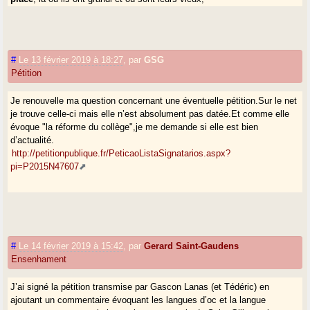
-
investir dans un groupe média régional
indépendant des humeurs
ministérielles et des partis politiques nationaux,
-
obtenir une collectivité territoriale autonome aux compétences
élargies (cf Corse, Nouvelle Calédonie, Autonomies espagnoles). Elle
#
Le 13 février 2019 à 18:27
,
par
GSG
pourrait par exemple changer le rapport de force avec le ministère et les
Pétition
rectorats.
Je renouvelle ma question concernant une éventuelle pétition.Sur le net
A de récentes élections j’ai voté abertzale - ce qui m’était impossible
je trouve celle-ci mais elle n’est absolument pas datée.Et comme elle
avant la dissolution d’ETA et le renoncement au terrorisme - , car j’y ai
évoque "la réforme du collège",je me demande si elle est bien
vu l’offre politique la plus pertinente à ce jour au vu des constats que je
d’actualité.
fais !
http://petitionpublique.fr/PeticaoListaSignatarios.aspx?
Il est peut-être temps pour les gascons de faire de la politique et
pi=P2015N47607
de l’économie, le culturel seul a des rêves mais manque de
muscles ?
#
Le 14 février 2019 à 15:42
,
par
Gerard Saint-Gaudens
Ensenhament
J’ai signé la pétition transmise par Gascon Lanas (et Tédéric) en
ajoutant un commentaire évoquant les langues d’oc et la langue