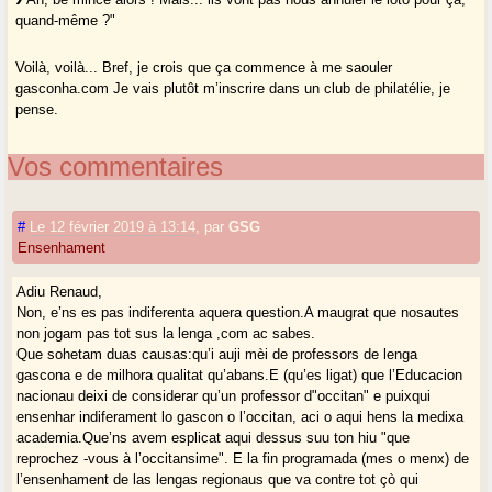
quand-même ?"
Voilà, voilà... Bref, je crois que ça commence à me saouler
gasconha.com Je vais plutôt m’inscrire dans un club de philatélie, je
pense.
Vos commentaires
#
Le 12 février 2019 à 13:14
,
par
GSG
Ensenhament
Adiu Renaud,
Non, e’ns es pas indiferenta aquera question.A maugrat que nosautes
non jogam pas tot sus la lenga ,com ac sabes.
Que sohetam duas causas:qu’i auji mèi de professors de lenga
gascona e de milhora qualitat qu’abans.E (qu’es ligat) que l’Educacion
nacionau deixi de considerar qu’un professor d"occitan" e puixqui
ensenhar indiferament lo gascon o l’occitan, aci o aqui hens la medixa
academia.Que’ns avem esplicat aqui dessus suu ton hiu "que
reprochez -vous à l’occitansime". E la fin programada (mes o menx) de
l’ensenhament de las lengas regionaus que va contre tot çò qui