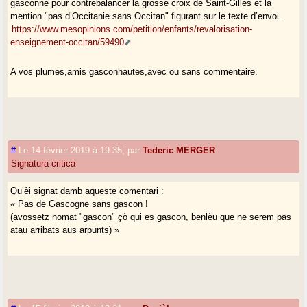
gasconne pour contrebalancer la grosse croix de Saint-Gilles et la
mention "pas d’Occitanie sans Occitan" figurant sur le texte d’envoi.
https://www.mesopinions.com/petition/enfants/revalorisation-
enseignement-occitan/59490
A vos plumes,amis gasconhautes,avec ou sans commentaire.
#
Le 14 février 2019 à 19:35
,
par
Tederic MERGER
Signatura critica
Qu’èi signat damb aqueste comentari :
« Pas de Gascogne sans gascon !
(avossetz nomat "gascon" çò qui es gascon, benlèu que ne serem pas
atau arribats aus arpunts) »