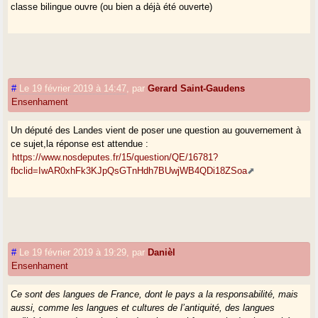
classe bilingue ouvre (ou bien a déjà été ouverte)
#
Le 19 février 2019 à 14:47
,
par
Gerard Saint-Gaudens
Ensenhament
Un député des Landes vient de poser une question au gouvernement à
ce sujet,la réponse est attendue :
https://www.nosdeputes.fr/15/question/QE/16781?
fbclid=IwAR0xhFk3KJpQsGTnHdh7BUwjWB4QDi18ZSoa
#
Le 19 février 2019 à 19:29
,
par
Danièl
Ensenhament
Ce sont des langues de France, dont le pays a la responsabilité, mais
aussi, comme les langues et cultures de l’antiquité, des langues