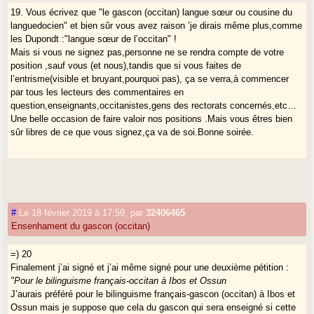
19. Vous écrivez que "le gascon (occitan) langue sœur ou cousine du
languedocien" et bien sûr vous avez raison ’je dirais même plus,comme
les Dupondt :"langue sœur de l’occitan" !
Mais si vous ne signez pas,personne ne se rendra compte de votre
position ,sauf vous (et nous),tandis que si vous faites de
l’entrisme(visible et bruyant,pourquoi pas), ça se verra,à commencer
par tous les lecteurs des commentaires en
question,enseignants,occitanistes,gens des rectorats concernés,etc…
Une belle occasion de faire valoir nos positions .Mais vous êtres bien
sûr libres de ce que vous signez,ça va de soi.Bonne soirée.
#
Le 18 février 2019 à 17:59
,
par
32406465
Ensenhament du gascon (occitan)
=) 20
Finalement j’ai signé et j’ai même signé pour une deuxième pétition :
"Pour le bilinguisme français-occitan à Ibos et Ossun
J’aurais préféré pour le bilinguisme français-gascon (occitan) à Ibos et
Ossun mais je suppose que cela du gascon qui sera enseigné si cette