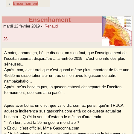
Ensenhament
Ensenhament
mardi 12 février 2019
-
Renaud
26
A noter, comme ça, hé, je dis rien, on s’en fout, que l’enseignement de
l’occitan pourrait disparaître à la rentrée 2019 : c’est une info des plus
sérieuses...
Après, bon, c’est vrai que c’est quand même plus important de faire une
4563ème dissertation sur un truc en lien avec le gascon ou autre
nampakahako...
Après, ne’ns horviim pas, lo gascon estossi desseparat de l’occitan,
formaument, que seré atau parièr...
Après aver bohat un chic, que vs’ic dic com ac pensi, que’m TRUCA
aquesta indiferença sus gasconha.com entà çò de’questa actualitat
burlenta... Qu’èi lo sentit d’estar a le mèison d’arretirada :
" - Ah bon, c’est la 3ème guerre mondiale ?
Et oui, c’est officiel, Mme Gasconha.com
Ah, bé mince alors ! Mais... ils vont pas nous annuler le loto pour ça,