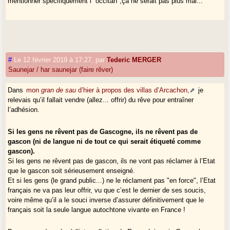
mentionner spécifiquement l’"occitan",ça ne serait pas plus mal...
#
Le 12 février 2019 à 17:27
,
par
Tederic MERGER
Saunejar / har saunejar (faire rêver)
Dans
mon
gran de sau
d’hier à propos des villas d’Arcachon,
je
relevais qu’il fallait vendre (allez... offrir) du rêve pour entraîner
l’adhésion.
Si les gens ne rêvent pas de Gascogne, ils ne rêvent pas de
gascon (ni de langue ni de tout ce qui serait étiqueté comme
gascon).
Si les gens ne rêvent pas de gascon, ils ne vont pas réclamer à l’Etat
que le gascon soit sérieusement enseigné.
Et si les gens (le grand public...) ne le réclament pas "en force", l’Etat
français ne va pas leur offrir, vu que c’est le dernier de ses soucis,
voire même qu’il a le souci inverse d’assurer définitivement que le
français soit la seule langue autochtone vivante en France !