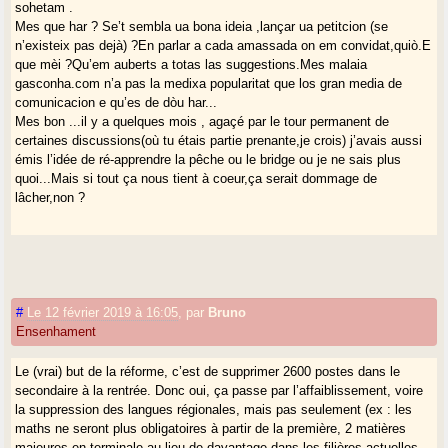
sohetam .
Mes que har ? Se’t sembla ua bona ideia ,lançar ua petitcion (se
n’existeix pas dejà) ?En parlar a cada amassada on em convidat,quiò.E
que mèi ?Qu’em auberts a totas las suggestions.Mes malaia
gasconha.com n’a pas la medixa popularitat que los gran media de
comunicacion e qu’es de dòu har...
Mes bon ...il y a quelques mois , agaçé par le tour permanent de
certaines discussions(où tu étais partie prenante,je crois) j’avais aussi
émis l’idée de ré-apprendre la pêche ou le bridge ou je ne sais plus
quoi...Mais si tout ça nous tient à coeur,ça serait dommage de
lâcher,non ?
#
Le 12 février 2019 à 16:05
,
par
Bruno
Ensenhament
Le (vrai) but de la réforme, c’est de supprimer 2600 postes dans le
secondaire à la rentrée. Donc oui, ça passe par l’affaiblissement, voire
la suppression des langues régionales, mais pas seulement (ex : les
maths ne seront plus obligatoires à partir de la première, 2 matières
majeures en terminale au lieu de davantage dans les filières actuelles,