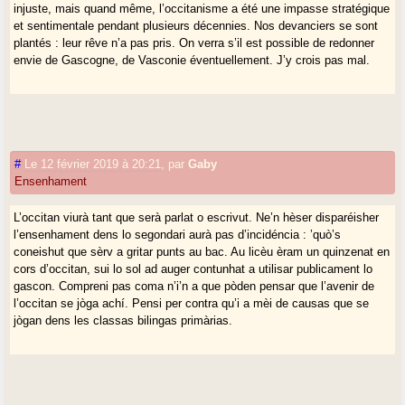
injuste, mais quand même, l’occitanisme a été une impasse stratégique
et sentimentale pendant plusieurs décennies. Nos devanciers se sont
plantés : leur rêve n’a pas pris. On verra s’il est possible de redonner
envie de Gascogne, de Vasconie éventuellement. J’y crois pas mal.
#
Le 12 février 2019 à 20:21
,
par
Gaby
Ensenhament
L’occitan viurà tant que serà parlat o escrivut. Ne’n hèser disparéisher
l’ensenhament dens lo segondari aurà pas d’incidéncia : ’quò’s
coneishut que sèrv a gritar punts au bac. Au licèu èram un quinzenat en
cors d’occitan, sui lo sol ad auger contunhat a utilisar publicament lo
gascon. Compreni pas coma n’i’n a que pòden pensar que l’avenir de
l’occitan se jòga achí. Pensi per contra qu’i a mèi de causas que se
jògan dens les classas bilingas primàrias.