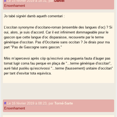
#
Le 15 février 2019 à 18:31
,
par
Danièl
Ensenhament
Jo tabé signèri damb aqueth comentari :
L’occitan synonyme d’occitano-roman (ensemble des langues d’oc) ? Si
oui, alors, je suis d’accord. Car il est infiniment dommageable pour le
gascon que cette langue d’oc disparaisse, recouverte par le terme
générique d’occitan. Pas d’Occitanie sans occitan ? Je dirais pour ma
part "Pas de Gascogne sans gascon."
Mès m’apercevoi après còp qu’escrivoi una pegueria fauta d’àuger pas
tornat lugir coma fau perque en plaça de "...terme générique d’occitan",
auré falut puslèu qu’escrivossi "...terme (faussement) unitaire d’occitan"
per tant d’esvitar tota equivòca.
#
Le 16 février 2019 à 08:23
,
par
Torné-Sarte
Ensenhament