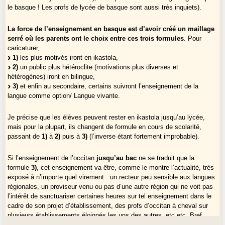
le basque ! Les profs de lycée de basque sont aussi très inquiets).
La force de l’enseignement en basque est d’avoir créé un maillage
serré où les parents ont le choix entre ces trois formules
. Pour
caricaturer,
1)
les plus motivés iront en ikastola,
2)
un public plus hétéroclite (motivations plus diverses et
hétérogènes) iront en bilingue,
3)
et enfin au secondaire, certains suivront l’enseignement de la
langue comme option/ Langue vivante.
Je précise que les élèves peuvent rester en ikastola jusqu’au lycée,
mais pour la plupart, ils changent de formule en cours de scolarité,
passant de
1)
à
2)
puis à
3)
(l’inverse étant fortement improbable).
Si l’enseignement de l’occitan
jusqu’au bac
ne se traduit que la
formule
3)
, cet enseignement va être, comme le montre l’actualité, très
exposé à n’importe quel virement : un recteur peu sensible aux langues
régionales, un proviseur venu ou pas d’une autre région qui ne voit pas
l’intérêt de sanctuariser certaines heures sur tel enseignement dans le
cadre de son projet d’établissement, des profs d’occitan à cheval sur
plusieurs établissements éloignés les uns des autres, etc etc. Bref,
l’implantation d’une langue régionale doit être pensée dans une