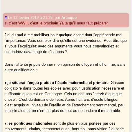
continuité spatiale et temporelle, mais aussi dans une diversité d’offres.
#
Le 12 février 2019 à 21:35
,
par
Artiaque
PS : Par souci de clarté, j’ai peut être trop schématisé la
si c’est WWII, c’est le prochain Yalta qu’il nous faut préparer
problématique. Je comprends que chacun ici ne soit pas sur le même
plan (
éducation et court-terme / substrat identitaire et long-terme
)
mais j’espère que tout le monde comprendra que ces problématiques
J’ai du mal à me mobiliser pour quelque chose dont j’appréhende mal
sont complémentaires et imbriquées.
l’importance. Vous semblez dire qu’elle est une évidence. Peut-être que
si vous l’expliquiez avec des arguments vous nous convaincriez et
obtiendriez davantage de réactions ?
Dans l’attente je puis donner mon opinion de citoyen et d’homme, sans
autre qualification :
je situerai l’enjeu plutôt à l’école maternelle et primaire
. Gascon
obligatoire dans toutes les écoles avec pour justification nécessaire et
suffisante qu’on est en Gascogne. Cela ne doit pas "servir à quelque
chose". C’est du domaine de l’être. Après huit ans d’école bilingue,
c’est acquis au niveau de l’oreille et de l’attachement sentimental, peu
importe alors si on n’en fait plus du tout au secondaire il me semble.
les politiques nationales
sont de plus en plus portées par des
mouvements urbains, technocratiques, hors-sol, sans vision (j’ai parlé