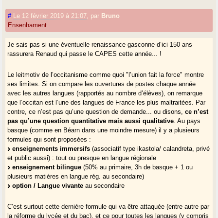
#
Le 12 février 2019 à 21:07
,
par
Bruno
Ensenhament
Je sais pas si une éventuelle renaissance gasconne d’ici 150 ans
rassurera Renaud qui passe le CAPES cette année... !
Le leitmotiv de l’occitanisme comme quoi "l’union fait la force" montre
ses limites. Si on compare les ouvertures de postes chaque année
avec les autres langues (rapportés au nombre d’élèves), on remarque
que l’occitan est l’une des langues de France les plus maltraitées. Par
contre, ce n’est pas qu’une question de demande... ou disons,
ce n’est
pas qu’une question quantitative mais aussi qualitative
. Au pays
basque (comme en Béarn dans une moindre mesure) il y a plusieurs
formules qui sont proposées :
enseignements immersifs
(associatif type ikastola/ calandreta, privé
et public aussi) : tout ou presque en langue régionale
enseignement bilingue
(50% au primaire, 3h de basque + 1 ou
plusieurs matières en langue rég. au secondaire)
option / Langue vivante
au secondaire
C’est surtout cette dernière formule qui va être attaquée (entre autre par
la réforme du lycée et du bac), et ce pour toutes les langues (y compris