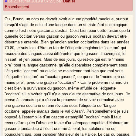
#
Le 21 février 2019 à 07:27
,
par
Danièl
Ensenhament
Oui, Bruno, un nom ne devrait avoir aucune propriété magique, surtout
lorsqu’il s’agit de celui d’une langue dans un si triste état sociologique
comme l’est notre gascon ancestral. C’est bien pour cette raison que la
querelle occitan versus gascon ou gascon versus occitan devrait être
désormais enterrée. Bien qu’ancien ancien occitaniste dans les années
70-80, je suis loin d’être un fan de l’étiquette englobante "occitan" qui
recouvre des langues aussi différentes que le gascon, l’auvergnat, le
nissart, et j’en passe. Mais de nos jours, qu’est-ce qui est le "moins
pire" pour la langue gasconne, qu’elle disparaisse complètement sous
l’étiquette "gascon" ou qu’elle se maintienne tant bien que mal sous
l’étiquette "occitan" ou "occitan-gascon", ce qui est le "moins pire du
moins pire", avec une graphie "occitane" ? Car le problème numéro un
c’est bien la survivance du gascon, même affublé de l’étiquette
"occitan" s’il s’avérait qu’il n’y a pas d’autre alternative de nos jours. Je
pense à l’aranais qui a réussi la prouesse de se voir normalisé avec
une graphie occitane un brin révisée sous l’étiquette de "langue
occitane, appelée
aranais
dans le Val d’Aran". Personnellement je suis
opposé à l’estampille d’un gascon estampillé "occitan" mais il faut
reconnaître qu’en l’absence totale d’un aéropage capable d’élaborer un
gascon standardisé à l’écrit comme à l’oral, les solutions ne se
bousculent pas, pour parodier Monsieur de la Palice. Le cas du basque,