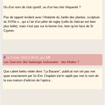
Ou d’un nom de club sportif, ou d’un lieu très fréquenté ?
Pas de rapport évident avec l’
Atalante
du Jardin des plantes, sculpture
du XVIIIe s., qui a l’air d’un pilier de rugby (celle du Vatican est bien
plus belle), mais n’est pas sur la bonne rive, bien qu’en face de St
Cyprien.
#
Le 3 mars 2019 à 09:42
,
par
JJF
Les Gascons des faubourgs toulousains : des Attales ?
Que caleré belèu véder dens "La Basane", publicat non sèi pas mei
quan exactament per Uc-Eric Chaplain (ne’m rapèli pas mei lo nom de
la soa maison d’edicion de l’epòca...