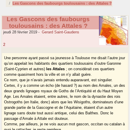
Les Gascons des faubourgs toulousains : des Attales ?
Les Gascons des faubourgs
toulousains : des Attales ?
jeudi 28 février 2019
-
Gerard Saint-Gaudens
2
Une personne ayant passé sa jeunesse à Toulouse me disait l’autre jour
qu’on appelait les habitants des quartiers toulousains d’outre Garonne
(Saint-Cyprien et autres)
les Attales
; on considérait ces quartiers
comme quasiment hors la ville et on n’y allait guère.
Ce nom, que je n’avais jamais entendu auparavant, est singulier.
Certes, il y a comme un écho (de hasard ?) au nom des Amales, un des
deux grands lignages royaux de Goths de l’Antiquité et du Haut Moyen
Age. Les Amales étaient, entre autres, le nom de la dynastie des rois
Ostrogoths (en Italie, donc) alors que les Wisigoths, dominateurs d’une
grande partie de la Gascogne et de l’Aquitaine, étaient d’un autre
lignage sans doute tout aussi antique, celui des Balthes. Donc le
passage d’Amale à Attale est douteux.
Comme, par ailleurs, je ne vois aucun mot gascon, occitan ou catalan à
quoi le rattacher, je reste perplexe.