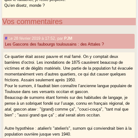
Qu’en disetz, monde ?
Vos commentaires
#
Le 28 février 2019 à 17:52
,
par
PJM
Les Gascons des faubourgs toulousains : des Attales ?
Ce quartier était assez pauvre et mal famé. On y comptait deux
barrières d’octroi. Les inondations de 1875 causèrent beaucoup de
victimes et de dégâts matériels. Une partie de la population fut évacuée
momentanément vers d’autres quartiers, ce qui dut causer quelques
frictions. Assaini seulement après 1950.
Pour le surnom, il faudrait bien connaître l’ancienne langue populaire de
Toulouse dans ses versants occitan et gascon.
Beaucoup de surnoms étant formés sur des habitudes de langage, je
pense à un sobriquet fondé sur l’usage, connu en français régional, de
atal,
gascon
ataw
: "(grand) comme ça", "couci-couça", "tant mal que
bien" ; "aussi grand que ça" ;
atal
serait alors occitan.
Autre hypothèse :
atalier/s
"atelier/s", surnom qui conviendrait bien à la
population ouvrière jusque vers 1940.