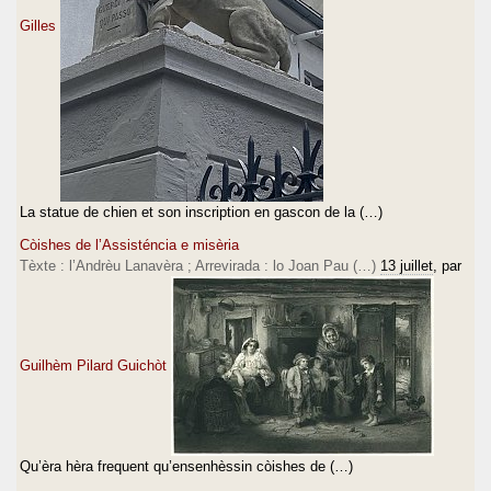
Gilles
La statue de chien et son inscription en gascon de la (…)
Còishes de l’Assisténcia e misèria
Tèxte : l’Andrèu Lanavèra ; Arrevirada : lo Joan Pau (…)
13 juillet
, par
Guilhèm Pilard Guichòt
Qu’èra hèra frequent qu’ensenhèssin còishes de (…)