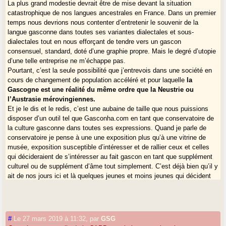
La plus grand modestie devrait être de mise devant la situation
catastrophique de nos langues ancestrales en France. Dans un premier
temps nous devrions nous contenter d’entretenir le souvenir de la
langue gasconne dans toutes ses variantes dialectales et sous-
dialectales tout en nous efforçant de tendre vers un gascon
consensuel, standard, doté d’une graphie propre. Mais le degré d’utopie
d’une telle entreprise ne m’échappe pas.
Pourtant, c’est la seule possibilité que j’entrevois dans une société en
cours de changement de population accéléré et pour laquelle
la
Gascogne est une réalité du même ordre que la Neustrie ou
l’Austrasie mérovingiennes.
Et je le dis et le redis, c’est une aubaine de taille que nous puissions
disposer d’un outil tel que Gasconha.com en tant que conservatoire de
la culture gasconne dans toutes ses expressions. Quand je parle de
conservatoire je pense à une une exposition plus qu’à une vitrine de
musée, exposition susceptible d’intéresser et de rallier ceux et celles
qui décideraient de s’intéresser au fait gascon en tant que supplément
culturel ou de supplément d’âme tout simplement. C’est déjà bien qu’il y
ait de nos jours ici et là quelques jeunes et moins jeunes qui décident
de renouer avec leur gasconnité, tout en se gardant de voir en eux avec
utopie autre chose que l’arbre qui cache la forêt.
#
Le 27 mars 2019 à 11:32
,
par
GSG