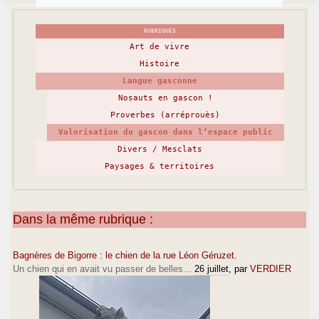
RUBRIQUES
Art de vivre
Histoire
Langue gasconne
Nosauts en gascon !
Proverbes (arréprouès)
Valorisation du gascon dans l’espace public
Divers / Mesclats
Paysages & territoires
Dans la même rubrique :
Bagnères de Bigorre : le chien de la rue Léon Géruzet.
Un chien qui en avait vu passer de belles...
26 juillet
, par
VERDIER