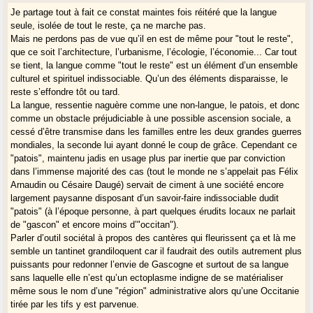
Je partage tout à fait ce constat maintes fois réitéré que la langue
seule, isolée de tout le reste, ça ne marche pas.
Mais ne perdons pas de vue qu’il en est de même pour "tout le reste",
que ce soit l’architecture, l’urbanisme, l’écologie, l’économie... Car tout
se tient, la langue comme "tout le reste" est un élément d’un ensemble
culturel et spirituel indissociable. Qu’un des éléments disparaisse, le
reste s’effondre tôt ou tard.
La langue, ressentie naguère comme une non-langue, le patois, et donc
comme un obstacle préjudiciable à une possible ascension sociale, a
cessé d’être transmise dans les familles entre les deux grandes guerres
mondiales, la seconde lui ayant donné le coup de grâce. Cependant ce
"patois", maintenu jadis en usage plus par inertie que par conviction
dans l’immense majorité des cas (tout le monde ne s’appelait pas Félix
Arnaudin ou Césaire Daugé) servait de ciment à une société encore
largement paysanne disposant d’un savoir-faire indissociable dudit
"patois" (à l’époque personne, à part quelques érudits locaux ne parlait
de "gascon" et encore moins d’"occitan").
Parler d’outil sociétal à propos des cantères qui fleurissent ça et là me
semble un tantinet grandiloquent car il faudrait des outils autrement plus
puissants pour redonner l’envie de Gascogne et surtout de sa langue
sans laquelle elle n’est qu’un ectoplasme indigne de se matérialiser
même sous le nom d’une "région" administrative alors qu’une Occitanie
tirée par les tifs y est parvenue.