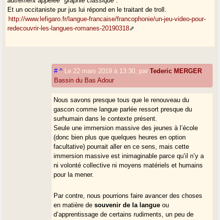
autrement appelée "graphie classique".
Et un occitaniste pur jus lui répond en le traitant de troll.
http://www.lefigaro.fr/langue-francaise/francophonie/un-jeu-video-pour-
redecouvrir-les-langues-romanes-20190318
#
^
Le 22 mars 2019 à 13:30
,
par
Tederic MERGER
Bassin du Bas Adour
Nous savons presque tous que le renouveau du
gascon comme langue parlée ressort presque du
surhumain dans le contexte présent.
Seule une immersion massive des jeunes à l’école
(donc bien plus que quelques heures en option
facultative) pourrait aller en ce sens, mais cette
immersion massive est inimaginable parce qu’il n’y a
ni volonté collective ni moyens matériels et humains
pour la mener.
Par contre, nous pourrions faire avancer des choses
en matière de
souvenir de la langue
ou
d’apprentissage de certains rudiments, un peu de