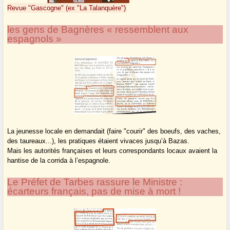
Revue "Gascogne" (ex "La Talanquère")
les gens de Bagnères « ressemblent aux
espagnols »
La jeunesse locale en demandait (faire "courir" des boeufs, des vaches,
des taureaux...), les pratiques étaient vivaces jusqu’à Bazas.
Mais les autorités françaises et leurs correspondants locaux avaient la
hantise de la corrida à l’espagnole.
Le Préfet de Tarbes rassure le Ministre :
écarteurs français, pas de mise à mort !