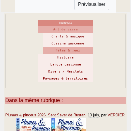
RUBRIQUES
Art de vivre
Chants & musique
Cuisine gasconne
Fêtes & jeux
Histoire
Langue gasconne
Divers / Mesclats
Paysages & territoires
Dans la même rubrique :
Plumas & pincèus 2026. Sent Sever de Rustan.
10 juin
, par
VERDIER