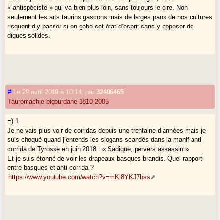
« antispéciste » qui va bien plus loin, sans toujours le dire. Non
seulement les arts taurins gascons mais de larges pans de nos cultures
risquent d’y passer si on gobe cet état d’esprit sans y opposer de
digues solides.
#
Le 29 avril 2019 à 10:14
,
par
32406465
Tauromachie bigourdane 1810-2005
=) 1
Je ne vais plus voir de corridas depuis une trentaine d’années mais je
suis choqué quand j’entends les slogans scandés dans la manif anti
corrida de Tyrosse en juin 2018 : « Sadique, pervers assassin »
Et je suis étonné de voir les drapeaux basques brandis. Quel rapport
entre basques et anti corrida ?
https://www.youtube.com/watch?v=mKl8YKJ7bss