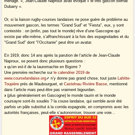
ménage. », Jean-Claude Naproux avait évoqué « le très gascon Bernat
Dubarry ».
Or, si la liaison rugby-courses landaises ne pose guère de problème au
mouvement gascon, les termes "Grand Sud" et "Fiesta", eux, y sont
contestés :
on
(enfin, pas tout le monde) rêve d’une Gascogne qui
existe par elle-même, s’affranchissant à la fois des espagnolades et du
"Grand Sud" dont "l’Occitanie" peut être un avatar.
En 1919, donc 14 ans après la parution de l’article de Jean-Claude
Naproux, se posent donc plusieurs questions :
qu’en est-il de la tauromachie en Bigorre ?
Une première recherche sur
le calendrier 2019 de
www.courselandaise.org
n’y donne pas grand chose, tout juste
Lahitte-
Toupière
près de Maubourguet, et
Castelnau Rivière Basse
, mentionné
dans l’article mais peut-être pas vraiment bigourdan.
(plus généralement en Gascogne) le monde taurin et le monde
coursayre sont-ils soudés ? la couse landaise, qui semble avoir été
parfois un pâle substitut à la corrida espagnole, en compromis avec les
autorités françaises, peut-elle s’autonomiser, trouver une voie...