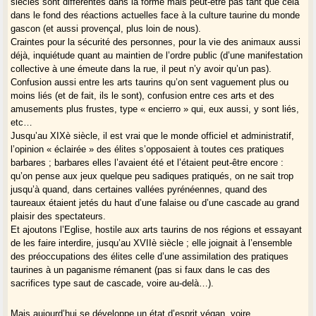
siècles sont différentes dans la forme mais peut-être pas tant que cela
dans le fond des réactions actuelles face à la culture taurine du monde
gascon (et aussi provençal, plus loin de nous).
Craintes pour la sécurité des personnes, pour la vie des animaux aussi
déjà, inquiétude quant au maintien de l’ordre public (d’une manifestation
collective à une émeute dans la rue, il peut n’y avoir qu’un pas).
Confusion aussi entre les arts taurins qu’on sent vaguement plus ou
moins liés (et de fait, ils le sont), confusion entre ces arts et des
amusements plus frustes, type « encierro » qui, eux aussi, y sont liés,
etc…
Jusqu’au XIXè siècle, il est vrai que le monde officiel et administratif,
l’opinion « éclairée » des élites s’opposaient à toutes ces pratiques
barbares ; barbares elles l’avaient été et l’étaient peut-être encore :
qu’on pense aux jeux quelque peu sadiques pratiqués, on ne sait trop
jusqu’à quand, dans certaines vallées pyrénéennes, quand des
taureaux étaient jetés du haut d’une falaise ou d’une cascade au grand
plaisir des spectateurs.
Et ajoutons l’Eglise, hostile aux arts taurins de nos régions et essayant
de les faire interdire, jusqu’au XVIIè siècle ; elle joignait à l’ensemble
des préoccupations des élites celle d’une assimilation des pratiques
taurines à un paganisme rémanent (pas si faux dans le cas des
sacrifices type saut de cascade, voire au-delà…).
Mais aujourd’hui se développe un état d’esprit végan, voire