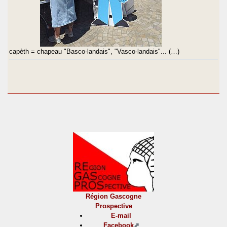
capèth = chapeau "Basco-landais", "Vasco-landais"... (…)
Région Gascogne
Prospective
E-mail
Facebook