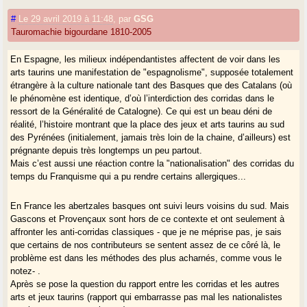
#
Le 29 avril 2019 à 11:48
,
par
GSG
Tauromachie bigourdane 1810-2005
En Espagne, les milieux indépendantistes affectent de voir dans les
arts taurins une manifestation de "espagnolisme", supposée totalement
étrangère à la culture nationale tant des Basques que des Catalans (où
le phénomène est identique, d’où l’interdiction des corridas dans le
ressort de la Généralité de Catalogne). Ce qui est un beau déni de
réalité, l’histoire montrant que la place des jeux et arts taurins au sud
des Pyrénées (initialement, jamais très loin de la chaine, d’ailleurs) est
prégnante depuis très longtemps un peu partout.
Mais c’est aussi une réaction contre la "nationalisation" des corridas du
temps du Franquisme qui a pu rendre certains allergiques...
En France les abertzales basques ont suivi leurs voisins du sud. Mais
Gascons et Provençaux sont hors de ce contexte et ont seulement à
affronter les anti-corridas classiques - que je ne méprise pas, je sais
que certains de nos contributeurs se sentent assez de ce côré là, le
problème est dans les méthodes des plus acharnés, comme vous le
notez- .
Après se pose la question du rapport entre les corridas et les autres
arts et jeux taurins (rapport qui embarrasse pas mal les nationalistes