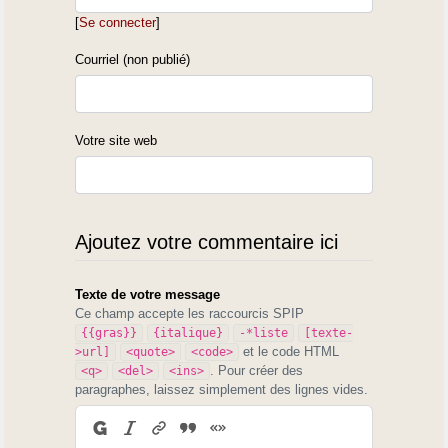
[
Se connecter
]
Courriel (non publié)
Votre site web
Ajoutez votre commentaire ici
Texte de votre message
Ce champ accepte les raccourcis SPIP
{{gras}}
{italique}
-*liste
[texte-
et le code HTML
>url]
<quote>
<code>
. Pour créer des
<q>
<del>
<ins>
paragraphes, laissez simplement des lignes vides.