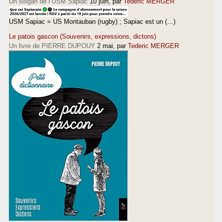
Un slogan de l’USM Sapiac
10 juin
, par
Tederic MERGER
USM Sapiac = US Montauban (rugby) ; Sapiac est un (…)
Le patois gascon (Souvenirs, expressions, dictons)
Un livre de PIERRE DUPOUY
2 mai
, par
Tederic MERGER