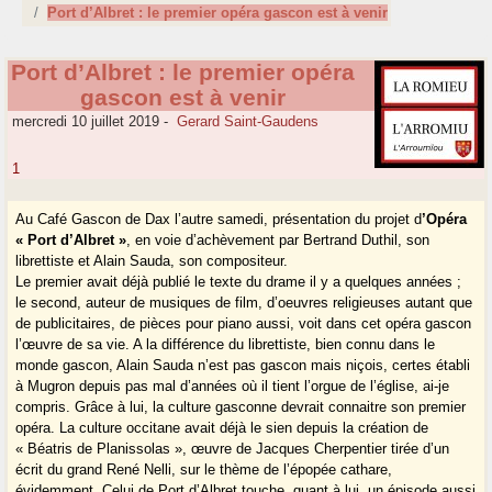
Port d’Albret : le premier opéra gascon est à venir
Port d’Albret : le premier opéra
gascon est à venir
mercredi 10 juillet 2019
-
Gerard Saint-Gaudens
1
Au Café Gascon de Dax l’autre samedi, présentation du projet d
’Opéra
« Port d’Albret »
, en voie d’achèvement par Bertrand Duthil, son
librettiste et Alain Sauda, son compositeur.
Le premier avait déjà publié le texte du drame il y a quelques années ;
le second, auteur de musiques de film, d’oeuvres religieuses autant que
de publicitaires, de pièces pour piano aussi, voit dans cet opéra gascon
l’œuvre de sa vie. A la différence du librettiste, bien connu dans le
monde gascon, Alain Sauda n’est pas gascon mais niçois, certes établi
à Mugron depuis pas mal d’années où il tient l’orgue de l’église, ai-je
compris. Grâce à lui, la culture gasconne devrait connaitre son premier
opéra. La culture occitane avait déjà le sien depuis la création de
« Béatris de Planissolas », œuvre de Jacques Cherpentier tirée d’un
écrit du grand René Nelli, sur le thème de l’épopée cathare,
évidemment. Celui de Port d’Albret touche, quant à lui, un épisode aussi