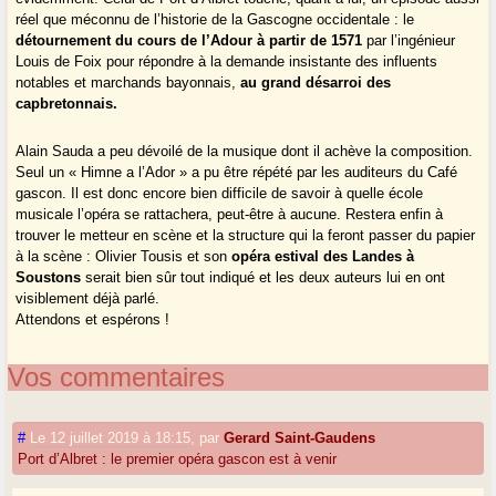
réel que méconnu de l’historie de la Gascogne occidentale : le
détournement du cours de l’Adour à partir de 1571
par l’ingénieur
Louis de Foix pour répondre à la demande insistante des influents
notables et marchands bayonnais,
au grand désarroi des
capbretonnais.
Alain Sauda a peu dévoilé de la musique dont il achève la composition.
Seul un « Himne a l’Ador » a pu être répété par les auditeurs du Café
gascon. Il est donc encore bien difficile de savoir à quelle école
musicale l’opéra se rattachera, peut-être à aucune. Restera enfin à
trouver le metteur en scène et la structure qui la feront passer du papier
à la scène : Olivier Tousis et son
opéra estival des Landes à
Soustons
serait bien sûr tout indiqué et les deux auteurs lui en ont
visiblement déjà parlé.
Attendons et espérons !
Vos commentaires
#
Le 12 juillet 2019 à 18:15
,
par
Gerard Saint-Gaudens
Port d’Albret : le premier opéra gascon est à venir