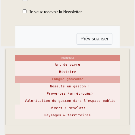
Je veux recevoir la Newsletter
RUBRIQUES
Art de vivre
Histoire
Langue gasconne
Nosauts en gascon !
Proverbes (arréprouès)
Valorisation du gascon dans l’espace public
Divers / Mesclats
Paysages & territoires