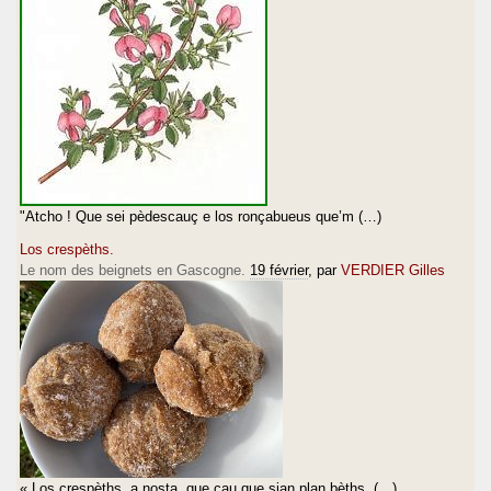
"Atcho ! Que sei pèdescauç e los ronçabueus que’m (…)
Los crespèths.
Le nom des beignets en Gascogne.
19 février
, par
VERDIER Gilles
« Los crespèths, a nosta, que cau que sian plan bèths, (…)