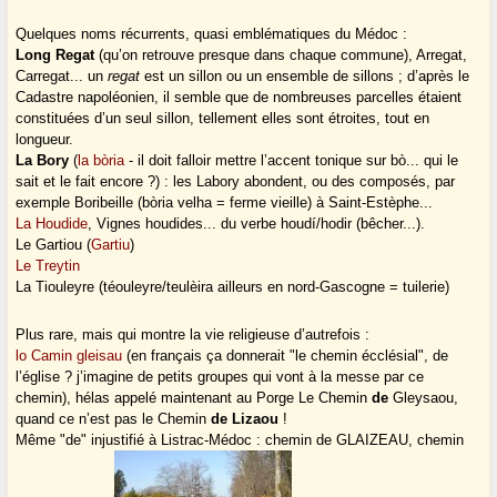
Quelques noms récurrents, quasi emblématiques du Médoc :
Long Regat
(qu’on retrouve presque dans chaque commune), Arregat,
Carregat... un
regat
est un sillon ou un ensemble de sillons ; d’après le
Cadastre napoléonien, il semble que de nombreuses parcelles étaient
constituées d’un seul sillon, tellement elles sont étroites, tout en
longueur.
La Bory
(
la bòria
- il doit falloir mettre l’accent tonique sur bò... qui le
sait et le fait encore ?) : les Labory abondent, ou des composés, par
exemple Boribeille (bòria velha = ferme vieille) à Saint-Estèphe...
La Houdide
, Vignes houdides... du verbe houdí/hodir (bêcher...).
Le Gartiou (
Gartiu
)
Le Treytin
La Tiouleyre (téouleyre/teulèira ailleurs en nord-Gascogne = tuilerie)
Plus rare, mais qui montre la vie religieuse d’autrefois :
lo Camin gleisau
(en français ça donnerait "le chemin écclésial", de
l’église ? j’imagine de petits groupes qui vont à la messe par ce
chemin), hélas appelé maintenant au Porge Le Chemin
de
Gleysaou,
quand ce n’est pas le Chemin
de Lizaou
!
Même "de" injustifié à Listrac-Médoc : chemin de GLAIZEAU, chemin