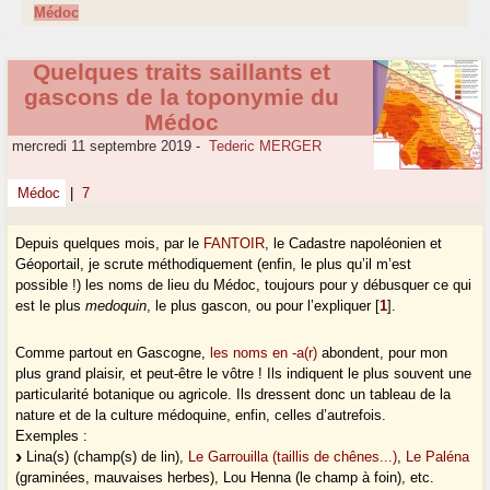
Médoc
Quelques traits saillants et
gascons de la toponymie du
Médoc
mercredi 11 septembre 2019
-
Tederic MERGER
Médoc
|
7
Depuis quelques mois, par le
FANTOIR
, le Cadastre napoléonien et
Géoportail, je scrute méthodiquement (enfin, le plus qu’il m’est
possible !) les noms de lieu du Médoc, toujours pour y débusquer ce qui
est le plus
medoquin
, le plus gascon, ou pour l’expliquer
[
1
]
.
Comme partout en Gascogne,
les noms en -a(r)
abondent, pour mon
plus grand plaisir, et peut-être le vôtre ! Ils indiquent le plus souvent une
particularité botanique ou agricole. Ils dressent donc un tableau de la
nature et de la culture médoquine, enfin, celles d’autrefois.
Exemples :
Lina(s) (champ(s) de lin),
Le Garrouilla (taillis de chênes...)
,
Le Paléna
(graminées, mauvaises herbes), Lou Henna (le champ à foin), etc.