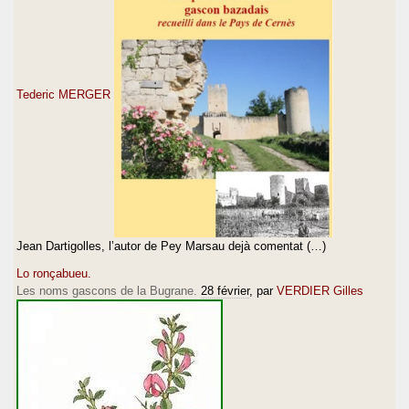
Tederic MERGER
Jean Dartigolles, l’autor de Pey Marsau dejà comentat (…)
Lo ronçabueu.
Les noms gascons de la Bugrane.
28 février
, par
VERDIER Gilles