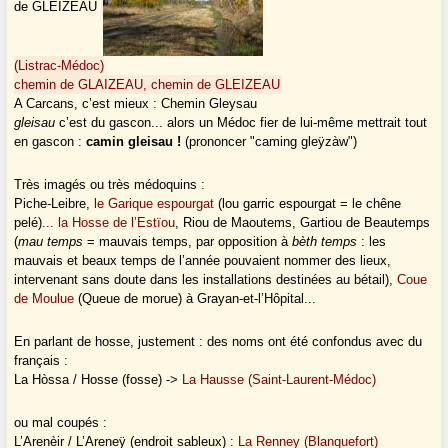
de GLEIZEAU
(Listrac-Médoc)
chemin de GLAIZEAU, chemin de GLEIZEAU
A Carcans, c’est mieux : Chemin Gleysau
gleisau
c’est du gascon... alors un Médoc fier de lui-même mettrait tout
en gascon :
camin gleisau !
(prononcer "caming gleÿzàw")
Très imagés ou très médoquins :
Piche-Leibre,
le Garique espourgat
(lou garric espourgat = le chêne
pelé)...
la Hosse de l’Estïou
, Riou de Maoutems, Gartiou de Beautemps
(
mau temps
= mauvais temps, par opposition à
bèth temps
: les
mauvais et beaux temps de l’année pouvaient nommer des lieux,
intervenant sans doute dans les installations destinées au bétail),
Coue
de Moulue
(Queue de morue) à Grayan-et-l’Hôpital...
En parlant de hosse, justement : des noms ont été confondus avec du
français :
La Hòssa / Hosse (fosse) ->
La Hausse (Saint-Laurent-Médoc)
ou mal coupés :
L’Arenèir / L’Areneÿ (endroit sableux) :
La Renney (Blanquefort)