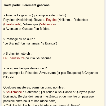
Traits particulièrement gascons :
Avec le Hr gascon (qui remplace de Fr latin) :
Reysinet (Hreishinet), Reysse,
Reyche
(Hrèishe)... Richenède
(
Hreishineda
), Villeranque (
Vilahranca
)
à Avensan et Cussac-Fort-Médoc.
Passage du nd au n :
"Le Branna" (on n’a jamais "le Branda")
S chuinté noté ch :
La Chaussouze
pour la Saussouze
Le a prosthétique devant un R :
par exemple La Prise des
Arrouquets
(et pas Rouquets) à Grayan-et-
l’Hôpital
Quelques mystères, parmi un grand nombre :
Boulibranne
à Cantenac ; j’ai pensé à Boulilande à Queyrac (alias
Borilande, Borylande), aussi mystérieux et qui montre un passage
possible entre bouli et bori (donc
bòria
)...
Chit, Lachit, Lechit, Leuchit (dans les dunes du Porge)