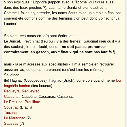
non expliqués : Ligondra (rapport avec la "licorne" qui figure aussi
dans des lieux proches ?), Laurina, le Bonita et bien d’autres...
Comme il fallait s’y attendre, les noms écrits avec un simple a final ont
souvent été compris comme des féminins ; on peut donc voir écrit "La
Laurina"...
Souvent, ces noms en -a(r) sont écrits -at :
Le Juncat, Freychinat (lieu où il y a des frênes), Saudinat (lieu où il y a
des saules) ; le t est fautif, donc
il ne doit pas se prononcer,
contrairement, en gascon, aux t finaux qui ne sont pas fautifs !
)
mais - là je m’adresse aux spécialistes - il m’a semblé en retrouver
aussi en -ac, ce qui est surprenant (si c’est bien les mêmes) :
Saudinac
(le) Hagnac (Couquèques), Hagnac (Brach), où je vois quand même
lou
hagnà/lo hanhar
(lieu boueux)
Regueyra, Regueyrac
Cassanat
, Casséna, Cassanac, Cassénac
Le Preuilha, Preuilhac
Soustrac
(Brach)
Tauziac
Le Maragnac
(?)
Saussac
(?)