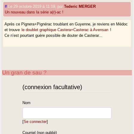
#
Le 29 octobre 2019 à 11:19
,
par
Tederic MERGER
Un nouveau dans la série a(r)-ac !
Après ce Pignera+Pignérac troublant en Guyenne, je reviens en Médoc
et trouve
le doublet graphique Castera+Casterac à Avensan
!
Ce n’est pourtant guère possible de douter de Casterar...
Un gran de sau ?
(connexion facultative)
Nom
[
Se connecter
]
Courriel (non publié)