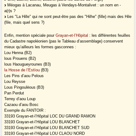
Méogas à Lacanau, Meugas à Vendays-Montalivet : un nom en -
a(r)s ?
Les "La Hille" qui ne sont peut-être pas des "Hilhe" (fille) mais des Hile
(file, mais quel sens ?)
Enfin, mention spéciale pour
Grayan-et-l’Hôpital
: les différentes feuilles
du Cadastre napoléonien (pas le Tableau d’assemblage) conservent
mieux qu’ailleurs les formes gasconnes :
Lou Henna (B2)
lous Prouens (B2)
lous Haougueyrounes (B3)
la Hosse de l’Estïou
(B3)
Les Pins d’aou Pelous
Lou Reysse
Lous Pingoulëous (B3)
Pan Perdut
Terrey d’aou Loup
Cazaou d’aou Bosc
Exemple du FANTOIR :
33193 Grayan-et-l’Hôpital LOC DU GRAND RAMON
33193 Grayan-et-l’Hôpital LOU BLANCHET
33193 Grayan-et-l’Hôpital LOU BLANCHET SUD
33193 Grayan-et-l’Hôpital LOU CLAOU NORD