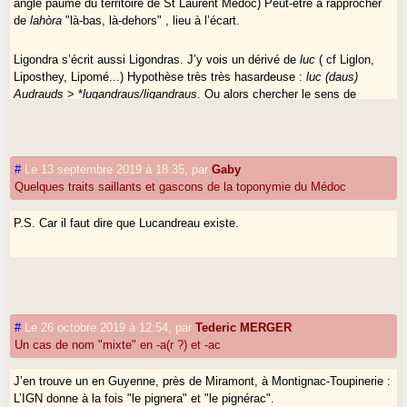
angle paumé du territoire de St Laurent Médoc) Peut-être à rapprocher
de
lahòra
"là-bas, là-dehors" , lieu à l’écart.
Ligondra s’écrit aussi Ligondras. J’y vois un dérivé de
luc
( cf Liglon,
Liposthey, Lipomé...) Hypothèse très très hasardeuse :
luc (daus)
Audrauds
> *
lugandraus/ligandraus
. Ou alors chercher le sens de
Ondras ou Gondras.
#
Le 13 septembre 2019 à 18:35
,
par
Gaby
Quelques traits saillants et gascons de la toponymie du Médoc
P.S. Car il faut dire que Lucandreau existe.
#
Le 26 octobre 2019 à 12:54
,
par
Tederic MERGER
Un cas de nom "mixte" en -a(r ?) et -ac
J’en trouve un en Guyenne, près de Miramont, à Montignac-Toupinerie :
L’IGN donne à la fois "le pignera" et "le pignérac".