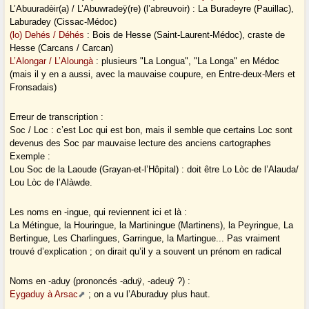
L’Abuuradèir(a) / L’Abuwradeÿ(re) (l’abreuvoir) : La Buradeyre (Pauillac),
Laburadey (Cissac-Médoc)
(lo) Dehés / Déhés
: Bois de Hesse (Saint-Laurent-Médoc), craste de
Hesse (Carcans / Carcan)
L’Alongar / L’Aloungà
: plusieurs "La Longua", "La Longa" en Médoc
(mais il y en a aussi, avec la mauvaise coupure, en Entre-deux-Mers et
Fronsadais)
Erreur de transcription :
Soc / Loc : c’est Loc qui est bon, mais il semble que certains Loc sont
devenus des Soc par mauvaise lecture des anciens cartographes
Exemple :
Lou Soc de la Laoude (Grayan-et-l’Hôpital) : doit être Lo Lòc de l’Alauda/
Lou Lòc de l’Alàwde.
Les noms en -ingue, qui reviennent ici et là :
La Métingue, la Houringue, la Martiningue (Martinens), la Peyringue, La
Bertingue, Les Charlingues, Garringue, la Martingue... Pas vraiment
trouvé d’explication ; on dirait qu’il y a souvent un prénom en radical
Noms en -aduy (prononcés -aduÿ, -adeuÿ ?) :
Eygaduy à Arsac
; on a vu l’Aburaduy plus haut.