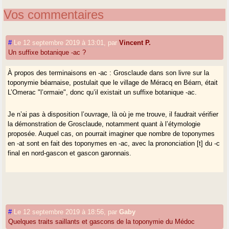
Vos commentaires
#
Le 12 septembre 2019 à 13:01
,
par
Vincent P.
Un suffixe botanique -ac ?
À propos des terminaisons en -ac : Grosclaude dans son livre sur la
toponymie béarnaise, postulait que le village de Méracq en Béarn, était
L’Omerac "l’ormaie", donc qu’il existait un suffixe botanique -ac.
Je n’ai pas à disposition l’ouvrage, là où je me trouve, il faudrait vérifier
la démonstration de Grosclaude, notamment quant à l’étymologie
proposée. Auquel cas, on pourrait imaginer que nombre de toponymes
en -at sont en fait des toponymes en -ac, avec la prononciation [t] du -c
final en nord-gascon et gascon garonnais.
#
Le 12 septembre 2019 à 18:56
,
par
Gaby
Quelques traits saillants et gascons de la toponymie du Médoc