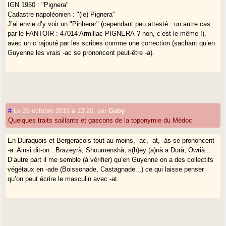
IGN 1950 : "Pignera"
Cadastre napoléonien : "(le) Pignera"
J’ai envie d’y voir un "Pinherar" (cependant peu attesté : un autre cas
par le FANTOIR : 47014 Armillac PIGNERA ? non, c’est le même !),
avec un c rajouté par les scribes comme une correction (sachant qu’en
Guyenne les vrais -ac se prononcent peut-être -a).
#
Le 26 octobre 2019 à 13:20
,
par
Gaby
Quelques traits saillants et gascons de la toponymie du Médoc
En Duraquois et Bergeracois tout au moins, -ac, -at, -às se prononcent
-a. Ainsi dit-on : Brazeyrà, Shoumenshà, s(h)ey (a)nà a Durà, Owrià...
D’autre part il me semble (à vérifier) qu’en Guyenne on a des collectifs
végétaux en -ade (Boissonade, Castagnade...) ce qui laisse penser
qu’on peut écrire le masculin avec -at.