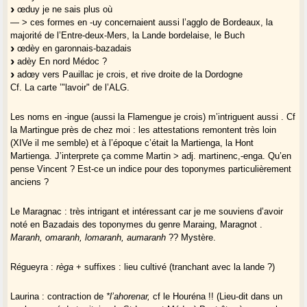
œduy je ne sais plus où
— > ces formes en -uy concernaient aussi l’agglo de Bordeaux, la
majorité de l’Entre-deux-Mers, la Lande bordelaise, le Buch
œdèy en garonnais-bazadais
adèy En nord Médoc ?
adœy vers Pauillac je crois, et rive droite de la Dordogne
Cf. La carte ’"lavoir" de l’ALG.
Les noms en -ingue (aussi la Flamengue je crois) m’intriguent aussi . Cf
la Martingue près de chez moi : les attestations remontent très loin
(XIVe il me semble) et à l’époque c’était la Martienga, la Hont
Martienga. J’interprete ça comme Martin > adj. martinenc,-enga. Qu’en
pense Vincent ? Est-ce un indice pour des toponymes particulièrement
anciens ?
Le Maragnac : très intrigant et intéressant car je me souviens d’avoir
noté en Bazadais des toponymes du genre Maraing, Maragnot .
Maranh, omaranh, lomaranh, aumaranh
?? Mystère.
Régueyra :
règa
+ suffixes : lieu cultivé (tranchant avec la lande ?)
Laurina : contraction de
*l’ahorenar,
cf le Houréna !! (Lieu-dit dans un