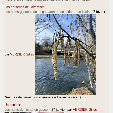
Las sarsenas de l’averanèr...
Les noms gascons du long chaton du noisetier et de l’aulne.
7 février
,
par
VERDIER Gilles
"Au mes de heurèr, los averanèrs e los vèrns qu’an (…)
Un conidèr.
Les noms du nichet en gascon.
27 janvier
, par
VERDIER Gilles