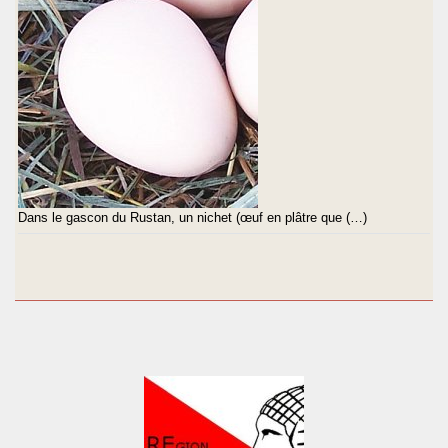
Dans le gascon du Rustan, un nichet (œuf en plâtre que (…)