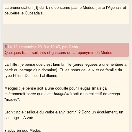
La prononciation [-t] du -k ne concerne pas le Médoc, juste l’Agenais et
peut-être le Cubzadais.
#
Le 12 septembre 2019 à 19:45
,
par
Gaby
Quelques traits saillants et gascons de la toponymie du Médoc
La Hille : je pense que c’est bien la fille (terres léguées à une héritière a
partir du partage d’un domaine). Cf les noms de lieux et de famille du
type Hillon, Dufilhot, Lahillonne ...
Méogas : je pense soit à une coquille pour Heugas (mais ça
m’étonnerait parce que c’est
huuguèira
) soit à un collectif de
mauga
"mauve".
Lechit &cie : relique du verbe
eishir
"sortir" ? Donc un écoulement, un
passage... A voir.
aduy en sud Médoc