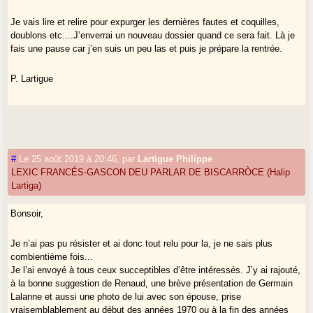
Je vais lire et relire pour expurger les dernières fautes et coquilles,
doublons etc....J’enverrai un nouveau dossier quand ce sera fait. Là je
fais une pause car j’en suis un peu las et puis je prépare la rentrée.
P. Lartigue
#
Le 25 août 2019 à 20:46
,
par
Lartigue Philippe
LEXIC FRANCÉS-GASCON DEU PARLAR DE BISCARRÒCE (Halip
Lartiga)
Bonsoir,
Je n’ai pas pu résister et ai donc tout relu pour la, je ne sais plus
combientième fois...
Je l’ai envoyé à tous ceux succeptibles d’être intéressés. J’y ai rajouté,
à la bonne suggestion de Renaud, une brève présentation de Germain
Lalanne et aussi une photo de lui avec son épouse, prise
vraisemblablement au début des années 1970 ou à la fin des années