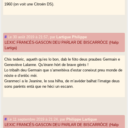
1960 (on voit une Citroën DS).
#
Le 30 août 2019 à 21:57
,
par
Lartigue Philippe
LEXIC FRANCÉS-GASCON DEU PARLAR DE BISCARRÒCE (Halip
Lartiga)
Chis tederic, aqueth qu’es lo bon, dab le fòto deus praubes Germain e
Geneviève Lalanne. Qu’èrann hòrt de brave gènts !
Lo tribalh deu Germain que s’ameritèva d’estar coneixut preu monde de
nòste e d’enlòc mèi.
Granmecí a le Jeanine, le soa hilha, de m’avéder balhat l’imatge deus
sons parènts entà que ne hèci un escann.
#
Le 11 septembre 2019 à 21:24
,
par
Philippe Lartigue
LEXIC FRANCÉS-GASCON DEU PARLAR DE BISCARRÒCE (Halip