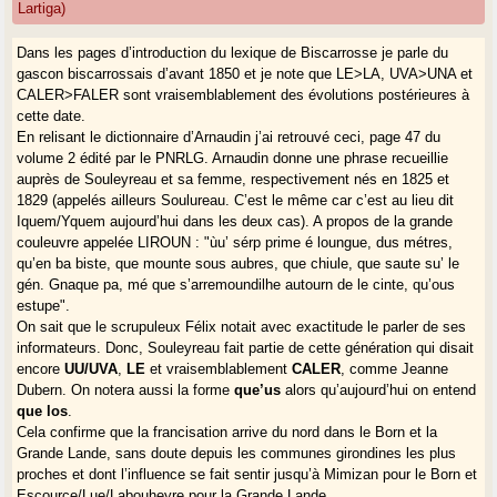
Lartiga)
Dans les pages d’introduction du lexique de Biscarrosse je parle du
gascon biscarrossais d’avant 1850 et je note que LE>LA, UVA>UNA et
CALER>FALER sont vraisemblablement des évolutions postérieures à
cette date.
En relisant le dictionnaire d’Arnaudin j’ai retrouvé ceci, page 47 du
volume 2 édité par le PNRLG. Arnaudin donne une phrase recueillie
auprès de Souleyreau et sa femme, respectivement nés en 1825 et
1829 (appelés ailleurs Soulureau. C’est le même car c’est au lieu dit
Iquem/Yquem aujourd’hui dans les deux cas). A propos de la grande
couleuvre appelée LIROUN : "ùu’ sérp prime é loungue, dus métres,
qu’en ba biste, que mounte sous aubres, que chiule, que saute su’ le
gén. Gnaque pa, mé que s’arremoundilhe autourn de le cinte, qu’ous
estupe".
On sait que le scrupuleux Félix notait avec exactitude le parler de ses
informateurs. Donc, Souleyreau fait partie de cette génération qui disait
encore
UU/UVA
,
LE
et vraisemblablement
CALER
, comme Jeanne
Dubern. On notera aussi la forme
que’us
alors qu’aujourd’hui on entend
que los
.
Cela confirme que la francisation arrive du nord dans le Born et la
Grande Lande, sans doute depuis les communes girondines les plus
proches et dont l’influence se fait sentir jusqu’à Mimizan pour le Born et
Escource/Lue/Labouheyre pour la Grande Lande.