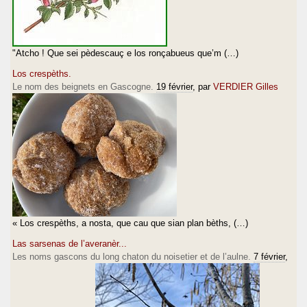
"Atcho ! Que sei pèdescauç e los ronçabueus que’m (…)
Los crespèths.
Le nom des beignets en Gascogne.
19 février
, par
VERDIER Gilles
« Los crespèths, a nosta, que cau que sian plan bèths, (…)
Las sarsenas de l’averanèr...
Les noms gascons du long chaton du noisetier et de l’aulne.
7 février
,