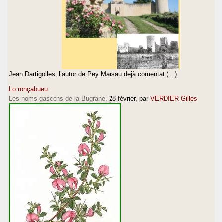
Jean Dartigolles, l’autor de Pey Marsau dejà comentat (…)
Lo ronçabueu.
Les noms gascons de la Bugrane.
28 février
, par
VERDIER Gilles