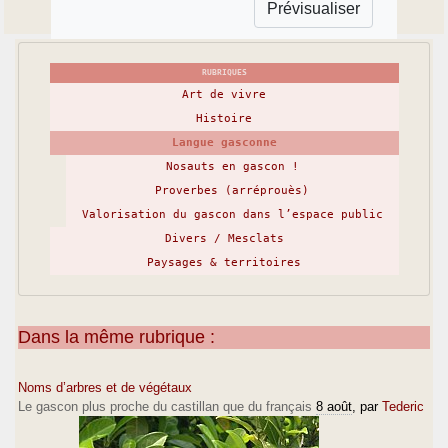
RUBRIQUES
Art de vivre
Histoire
Langue gasconne
Nosauts en gascon !
Proverbes (arréprouès)
Valorisation du gascon dans l’espace public
Divers / Mesclats
Paysages & territoires
Dans la même rubrique :
Noms d’arbres et de végétaux
Le gascon plus proche du castillan que du français
8 août
, par
Tederic