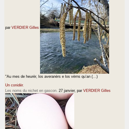
par
VERDIER Gilles
"Au mes de heurèr, los averanèrs e los vèrns qu’an (…)
Un conidèr.
Les noms du nichet en gascon.
27 janvier
, par
VERDIER Gilles