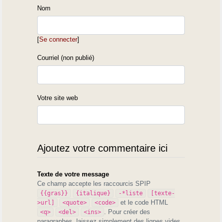
Nom
[
Se connecter
]
Courriel (non publié)
Votre site web
Ajoutez votre commentaire ici
Texte de votre message
Ce champ accepte les raccourcis SPIP
{{gras}}
{italique}
-*liste
[texte-
et le code HTML
>url]
<quote>
<code>
. Pour créer des
<q>
<del>
<ins>
paragraphes, laissez simplement des lignes vides.