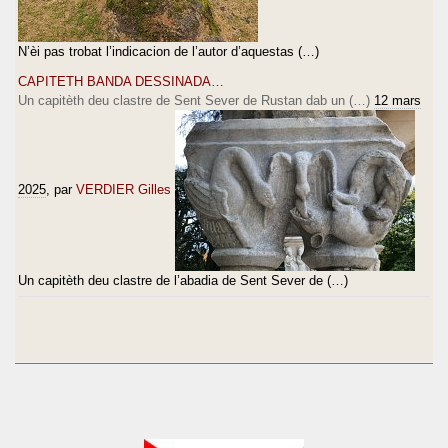
N’èi pas trobat l’indicacion de l’autor d’aquestas (…)
CAPITETH BANDA DESSINADA…
Un capitèth deu clastre de Sent Sever de Rustan dab un (…)
12 mars
2025
, par
VERDIER Gilles
Un capitèth deu clastre de l’abadia de Sent Sever de (…)