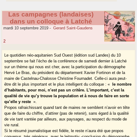
Las campagnes (landaises)
dans un colloque à Latché
mardi 10 septembre 2019
-
Gerard Saint-Gaudens
2
Le quotidien néo-aquitanien Sud Ouest (édition sud Landes) du 10
septembre se fait l’écho de la conférence de samedi dernier à Latché
sur un thème qui nous est cher, avec la participation du démographe
Hervé Le Bras, du président du département Xavier Fortinon et de la
maire de Castelnau-Chalosse Christine Fournadet. Celle-ci aura peut-
être dit le plus important et le plus intelligent du colloque : «
le nombre
d’habitants, pour moi, n’est pas un critère. L’important, c’est la
qualité de vie qu’y trouve la population et à nous de faire en sorte
qu’elle y reste
».
Propos rafraichissant quand tant de maires ne semblent n’avoir en tête
que de faire du chiffre, d’attirer (pas de retenir), sans égard à la qualité
de vie tant vantée par ailleurs, aux paysages, au respect du mode de
vie rural.
Si le résumé journalistique est fidèle, le reste n’aura été que propos
convenus, très généraux, avec le leitmotiv -conclusion du démographe,