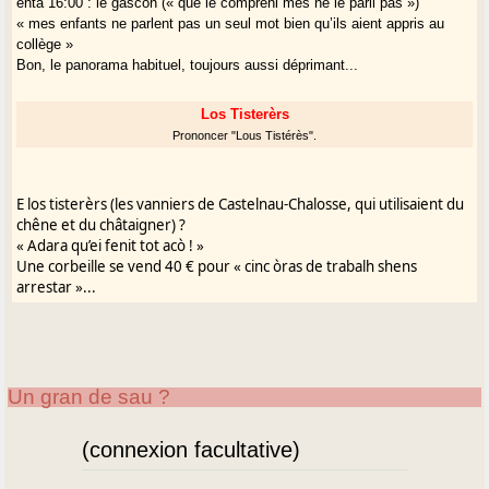
entà 16:00 : le gascon (« que le compreni mès ne le parli pas »)
« mes enfants ne parlent pas un seul mot bien qu’ils aient appris au
collège »
Bon, le panorama habituel, toujours aussi déprimant...
Los Tisterèrs
Prononcer "Lous Tistérès".
E los tisterèrs (les vanniers de Castelnau-Chalosse, qui utilisaient du
chêne et du châtaigner) ?
« Adara qu’ei fenit tot acò ! »
Une corbeille se vend 40 € pour « cinc òras de trabalh shens
arrestar »...
Un gran de sau ?
(connexion facultative)