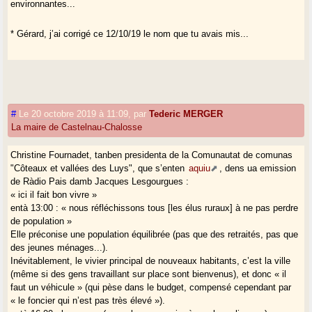
environnantes...
* Gérard, j’ai corrigé ce 12/10/19 le nom que tu avais mis...
#
Le 20 octobre 2019 à 11:09
,
par
Tederic MERGER
La maire de Castelnau-Chalosse
Christine Fournadet, tanben presidenta de la Comunautat de comunas
"Côteaux et vallées des Luys", que s’enten
aquiu
, dens ua emission
de Ràdio Pais damb Jacques Lesgourgues :
« ici il fait bon vivre »
entà 13:00 : « nous réfléchissons tous [les élus ruraux] à ne pas perdre
de population »
Elle préconise une population équilibrée (pas que des retraités, pas que
des jeunes ménages...).
Inévitablement, le vivier principal de nouveaux habitants, c’est la ville
(même si des gens travaillant sur place sont bienvenus), et donc « il
faut un véhicule » (qui pèse dans le budget, compensé cependant par
« le foncier qui n’est pas très élevé »).