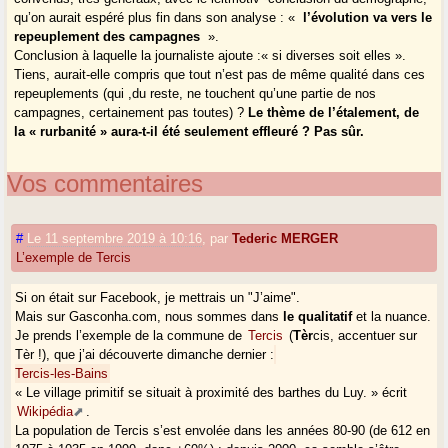
qu’on aurait espéré plus fin dans son analyse : «
l’évolution va vers le
repeuplement des campagnes
».
Conclusion à laquelle la journaliste ajoute :« si diverses soit elles ».
Tiens, aurait-elle compris que tout n’est pas de même qualité dans ces
repeuplements (qui ,du reste, ne touchent qu’une partie de nos
campagnes, certainement pas toutes) ?
Le thème de l’étalement, de
la « rurbanité » aura-t-il été seulement effleuré ? Pas sûr.
Vos commentaires
#
Le 11 septembre 2019 à 10:16
,
par
Tederic MERGER
L’exemple de Tercis
Si on était sur Facebook, je mettrais un "J’aime".
Mais sur Gasconha.com, nous sommes dans
le qualitatif
et la nuance.
Je prends l’exemple de la commune de
Tercis
(
Tèr
cis, accentuer sur
Tèr !), que j’ai découverte dimanche dernier :
Tercis-les-Bains
« Le village primitif se situait à proximité des barthes du Luy. » écrit
Wikipédia
.
La population de Tercis s’est envolée dans les années 80-90 (de 612 en