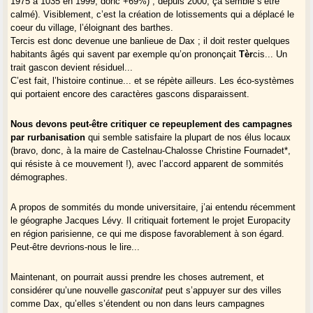
1975 à 1035 en 1999, donc +69%) ; depuis 2000, ça semble s’être
calmé). Visiblement, c’est la création de lotissements qui a déplacé le
coeur du village, l’éloignant des barthes.
Tercis est donc devenue une banlieue de Dax ; il doit rester quelques
habitants âgés qui savent par exemple qu’on prononçait
Tèr
cis... Un
trait gascon devient résiduel...
C’est fait, l’histoire continue... et se répète ailleurs. Les éco-systèmes
qui portaient encore des caractères gascons disparaissent.
Nous devons peut-être critiquer ce repeuplement des campagnes
par rurbanisation
qui semble satisfaire la plupart de nos élus locaux
(bravo, donc, à la maire de Castelnau-Chalosse Christine Fournadet*,
qui résiste à ce mouvement !), avec l’accord apparent de sommités
démographes.
A propos de sommités du monde universitaire, j’ai entendu récemment
le géographe Jacques Lévy. Il critiquait fortement le projet Europacity
en région parisienne, ce qui me dispose favorablement à son égard.
Peut-être devrions-nous le lire...
Maintenant, on pourrait aussi prendre les choses autrement, et
considérer qu’une nouvelle
gasconitat
peut s’appuyer sur des villes
comme Dax, qu’elles s’étendent ou non dans leurs campagnes