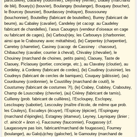
particulière), Bataney (foulonnier), Beyriney (verrier), Bladey (marchand
de blé), Bouey(s) (bouvier), Boulangey (boulanger), Bouquey (boucher),
le Bourcey (boursier), Bourdassey (métayer), Boussouney
(bouchonnier), Bouteilley (fabricant de bouteilles), Burrey (fabricant de
beurre), au Cabaley (cavalier), Candeley (et cacogr. au Caudeley
fabricant de chandelles), l’aous Caougeys (vendeur d’oiseaux en cage
ou fabricant de cages), (le) Carbou(n)ey, les Carboueys (charbonnier,
ainsi que le Crabouney avec métathèse), (le) Carpentey (charpentier),
Carretey (charretier), Casiney (cacogr. de Cassiney : chasseur),
Chibauchey (cavalier, courrier à cheval), Chivaley (chevalier), le
Chouiney (marchand de choines, petits pains), Claouey, Taste de
Claouey, Piclaouey (portier, concierge, etc.), au Clavatey (cloutier), au
Cordeley, à Corderey (fabricant de cordes), (le) Coudiney (cuisinier), les
Coudreys (fabricant de cercles de barriques), Couquey (pâtissier), (au)
Courdouney (cordonnier), le Coustilley (marchand de coutil), le
Coustumey (fabricant de costumes ?!), (le) Crabey, Crabitey, Craboutey,
Champ de Louscrabey (chevrier), (au) Criérey (fabricant de tamis),
Cuillerey (prob. fabricant de cuillères), l’Escloupey, Esclopey,
Lescloupey (sabotier), Lescouley (maître d’école, de même que prob.
les Couleys), Escudeys (écuyer), l’Espicey (épicier), l’Espinguey
(marchand d’épingles), Estagney (étameur), Leyney, Layniquey (ânier ;
cf.
ainicòt
« ânon »), Faucouney (fauconnier), Fougassey (cf.
Laugasseyre pas loin, fabricant/marchand de fougasses), Fourney
(boulanger), au Galo(u)chey (galocher), le Garnoutey (marchand de