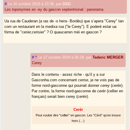
#
Le 16 octobre 2019 à 23:38
,
par
GSG
Les toponymes en -ey du gascon septentrional : panorama
Ua rua de Cauderan (a ras de -o hens- Bordèu) que s’apera "Cerey" tan
com un restaurant en la medixa rua ("le Cerey"). E poderé estar ua
fòrma de "cerier,cerisier" ? O quaucarren mèi en gascon ?
#
^
Le 17 octobre 2019 à 06:29
,
par
Tederic MERGER
Cerey
Dans le contenu - assez riche - qu’il y a sur
Gasconha.com concernant
cerise
, je ne vois pas de
forme nord-gasconne qui pourrait donner
cerey
(cerèir).
Par contre, la forme nord-gasconne de
cerèr
(cellier en
français) serait bien cerey (cerèir).
Cerèr
Peut vouloir dire "cellier" en gascon. Les "Céré" qu’on trouve
hors (…)