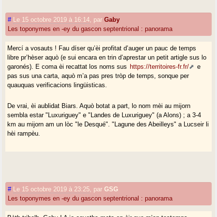
#
Le 15 octobre 2019 à 16:14
,
par
Gaby
Les toponymes en -ey du gascon septentrional : panorama
Mercí a vosauts ! Fau díser qu’èi profitat d’auger un pauc de temps
libre pr’hèser aquò (e sui encara en trin d’aprestar un petit artigle sus lo
garonés). E coma èi recattat los noms sus
https://territoires-fr.fr/
e
pas sus una carta, aquò m’a pas pres tròp de temps, sonque per
quauquas verificacions lingüisticas.
De vrai, èi aublidat Biars. Aquò botat a part, lo nom mèi au mijorn
sembla estar "Luxuriguey" e "Landes de Luxuriguey" (a Alons) ; a 3-4
km au mijorn am un lòc "le Desqué". "Lagune des Abeilleys" a Lucseir li
hèi rampèu.
#
Le 15 octobre 2019 à 23:25
,
par
GSG
Les toponymes en -ey du gascon septentrional : panorama