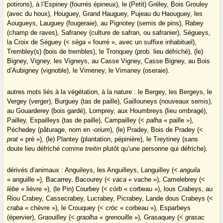
potirons), à l’Espiney (fourrés épineux), le (Petit) Gréley, Bois Grouley
(avec du houx), Houguey, Grand Hauguey, Pujeau du Haouguey, les
Aougueys, Lauguey (fougeraie), au Pignotey (semis de pins), Rabey
(champ de raves), Safraney (culture de safran, ou safranier), Ségueys,
la Croix de Séguey (<
sèga
« fourré », avec un suffixe inhabituel),
Trembley(s) (bois de trembles), le Tronquey (prob. lieu défriché), (le)
Bigney, Vigney, les Vigneys, au Casse Vigney, Casse Bigney, au Bois
d’Aubigney (vignoble), le Vimeney, le Vimaney (oseraie).
autres mots liés à la végétation, à la nature : le Bergey, les Bergeys, le
Vergey (verger), Burguey (tas de paille), Gaillouneys (nouveaux semis),
au Gouarderey (bois gardé), Lomprey, aux Houmbreys (lieu ombragé),
Pailley, Espailleys (tas de paille), Campailley (<
palha
« paille »),
Péchedey (pâturage, nom en
-orium
), (le) Pradey, Bois de Pradey (<
prat
« pré »), (le) Plantey (plantation, pépinière), le Treytiney (sans
doute lieu défriché comme
treitin
plutôt qu’une personne qui défriche).
dérivés d’animaux : Anguileys, les Anguilleys, Languilley (<
anguila
« anguille »), Bacarrey, Bacourey (<
vaca
« vache »), Camelebrey (<
lèbe
« lièvre »), (le Pin) Courbey (<
còrb
« corbeau »), lous Crabeys, au
Riou Crabey, Cassecrabey, Lucrabey, Picrabey, Lande dous Crabeys (<
craba
« chèvre »), le Crouquey (<
cròc
« corbeau »), Esparbeys
(épervier), Graouilley (<
graolha
« grenouille »), Grasaquey (<
grasac