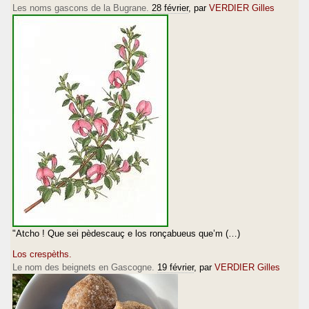
Les noms gascons de la Bugrane.
28 février
, par
VERDIER Gilles
"Atcho ! Que sei pèdescauç e los ronçabueus que’m (…)
Los crespèths.
Le nom des beignets en Gascogne.
19 février
, par
VERDIER Gilles