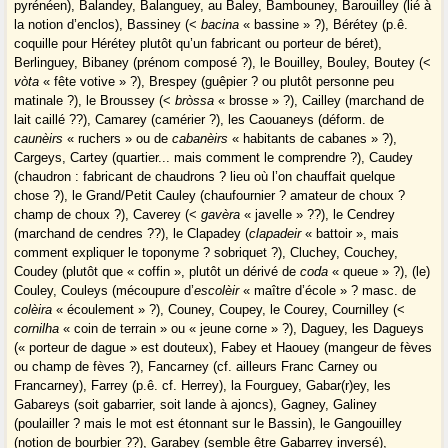
pyrénéen), Balandey, Balanguey, au Baley, Bambouney, Barouilley (lié à
la notion d’enclos), Bassiney (<
bacina
« bassine » ?), Bérétey (p.ê.
coquille pour Hérétey plutôt qu’un fabricant ou porteur de béret),
Berlinguey, Bibaney (prénom composé ?), le Bouilley, Bouley, Boutey (<
vòta
« fête votive » ?), Brespey (guêpier ? ou plutôt personne peu
matinale ?), le Broussey (<
bròssa
« brosse » ?), Cailley (marchand de
lait caillé ??), Camarey (camérier ?), les Caouaneys (déform. de
caunèirs
« ruchers » ou de
cabanèirs
« habitants de cabanes » ?),
Cargeys, Cartey (quartier... mais comment le comprendre ?), Caudey
(chaudron : fabricant de chaudrons ? lieu où l’on chauffait quelque
chose ?), le Grand/Petit Cauley (chaufournier ? amateur de choux ?
champ de choux ?), Caverey (<
gavèra
« javelle » ??), le Cendrey
(marchand de cendres ??), le Clapadey (
clapadeir
« battoir », mais
comment expliquer le toponyme ? sobriquet ?), Cluchey, Couchey,
Coudey (plutôt que « coffin », plutôt un dérivé de
coda
« queue » ?), (le)
Couley, Couleys (mécoupure d’
escolèir
« maître d’école » ? masc. de
colèira
« écoulement » ?), Couney, Coupey, le Courey, Cournilley (<
cornilha
« coin de terrain » ou « jeune corne » ?), Daguey, les Dagueys
(« porteur de dague » est douteux), Fabey et Haouey (mangeur de fèves
ou champ de fèves ?), Fancarney (cf. ailleurs Franc Carney ou
Francarney), Farrey (p.ê. cf. Herrey), la Fourguey, Gabar(r)ey, les
Gabareys (soit gabarrier, soit lande à ajoncs), Gagney, Galiney
(poulailler ? mais le mot est étonnant sur le Bassin), le Gangouilley
(notion de bourbier ??), Garabey (semble être Gabarrey inversé),