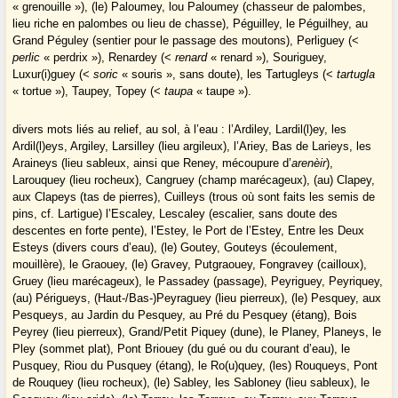
« grenouille »), (le) Paloumey, lou Paloumey (chasseur de palombes,
lieu riche en palombes ou lieu de chasse), Péguilley, le Péguilhey, au
Grand Péguley (sentier pour le passage des moutons), Perliguey (<
perlic
« perdrix »), Renardey (<
renard
« renard »), Souriguey,
Luxur(i)guey (<
soric
« souris », sans doute), les Tartugleys (<
tartugla
« tortue »), Taupey, Topey (<
taupa
« taupe »).
divers mots liés au relief, au sol, à l’eau : l’Ardiley, Lardil(l)ey, les
Ardil(l)eys, Argiley, Larsilley (lieu argileux), l’Ariey, Bas de Larieys, les
Araineys (lieu sableux, ainsi que Reney, mécoupure d’
arenèir
),
Larouquey (lieu rocheux), Cangruey (champ marécageux), (au) Clapey,
aux Clapeys (tas de pierres), Cuilleys (trous où sont faits les semis de
pins, cf. Lartigue) l’Escaley, Lescaley (escalier, sans doute des
descentes en forte pente), l’Estey, le Port de l’Estey, Entre les Deux
Esteys (divers cours d’eau), (le) Goutey, Gouteys (écoulement,
mouillère), le Graouey, (le) Gravey, Putgraouey, Fongravey (cailloux),
Gruey (lieu marécageux), le Passadey (passage), Peyriguey, Peyriquey,
(au) Périgueys, (Haut-/Bas-)Peyraguey (lieu pierreux), (le) Pesquey, aux
Pesqueys, au Jardin du Pesquey, au Pré du Pesquey (étang), Bois
Peyrey (lieu pierreux), Grand/Petit Piquey (dune), le Planey, Planeys, le
Pley (sommet plat), Pont Briouey (du gué ou du courant d’eau), le
Pusquey, Riou du Pusquey (étang), le Ro(u)quey, (les) Rouqueys, Pont
de Rouquey (lieu rocheux), (le) Sabley, les Sabloney (lieu sableux), le