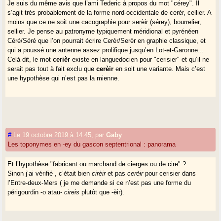
Je suis du même avis que l’ami Tederic à propos du mot "cérey". Il
s’agit très probablement de la forme nord-occidentale de cerèr, cellier. A
moins que ce ne soit une cacographie pour serèir (sérey), bourrelier,
sellier. Je pense au patronyme typiquement méridional et pyrénéen
Céré/Séré que l’on pourrait écrire Cerèr/Serèr en graphie classique, et
qui a poussé une antenne assez prolifique jusqu’en Lot-et-Garonne...
Celà dit, le mot
cerièr
existe en languedocien pour "cerisier" et qu’il ne
serait pas tout à fait exclu que
cerèir
en soit une variante. Mais c’est
une hypothèse qui n’est pas la mienne.
#
Le 19 octobre 2019 à 14:45
,
par
Gaby
Les toponymes en -ey du gascon septentrional : panorama
Et l’hypothèse "fabricant ou marchand de cierges ou de cire" ?
Sinon j’ai vérifié , c’était bien
cirèir
et pas
cerèir
pour cerisier dans
l’Entre-deux-Mers ( je me demande si ce n’est pas une forme du
périgourdin -o atau-
cireis
plutôt que -èir).