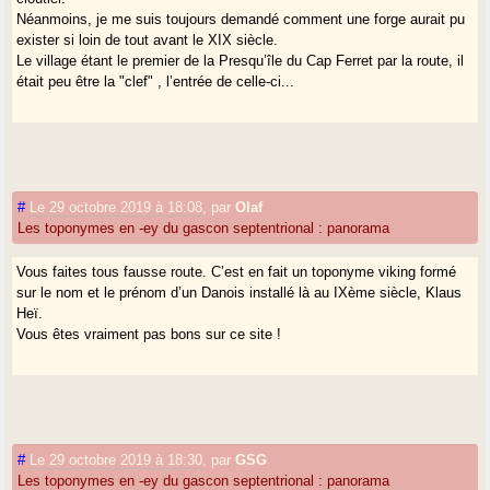
Néanmoins, je me suis toujours demandé comment une forge aurait pu
exister si loin de tout avant le XIX siècle.
Le village étant le premier de la Presqu’île du Cap Ferret par la route, il
était peu être la "clef" , l’entrée de celle-ci...
#
Le 29 octobre 2019 à 18:08
,
par
Olaf
Les toponymes en -ey du gascon septentrional : panorama
Vous faites tous fausse route. C’est en fait un toponyme viking formé
sur le nom et le prénom d’un Danois installé là au IXème siècle, Klaus
Heï.
Vous êtes vraiment pas bons sur ce site !
#
Le 29 octobre 2019 à 18:30
,
par
GSG
Les toponymes en -ey du gascon septentrional : panorama