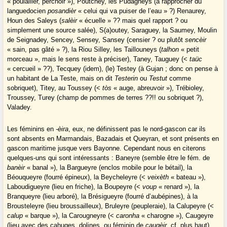
« poulailler, perchoir »), Poutchey, les Pudagneys (à rapprocher du
languedocien
posandièr
« celui qui va puiser de l’eau » ?) Renaurey,
Houn des Saleys (
salèir
« écuelle » ?? mais quel rapport ? ou
simplement une source salée), S(a)outey, Saraguey, la Saumey, Moulin
de Seignadey, Sencey, Sensey, Sansey (censier ? ou plutôt
sencèir
« sain, pas gâté » ?), la Riou Silley, les Taillouneys (
talhon
« petit
morceau », mais le sens reste à préciser), Taney, Tauguey (<
taüc
« cercueil » ??), Tecquey (idem), (le) Testey (à Gujan ; donc on pense à
un habitant de La Teste, mais on dit
Testerin
ou
Testut
comme
sobriquet), Titey, au Toussey (<
tòs
« auge, abreuvoir »), Trébioley,
Troussey, Turey (champ de pommes de terres ??!! ou sobriquet ?),
Valadey.
Les féminins en
-èira
, eux, ne définissent pas le nord-gascon car ils
sont absents en Marmandais, Bazadais et Queyran, et sont présents en
gascon maritime jusque vers Bayonne. Cependant nous en citerons
quelques-uns qui sont intéressants : Baneyre (semble être le fém. de
banèir
« banal »), la Bargueyre (enclos mobile pour le bétail), la
Béouqueyre (fourré épineux), la Beycheleyre (<
veixèth
« bateau »),
Laboudigueyre (lieu en friche), la Boupeyre (<
voup
« renard »), la
Branqueyre (lieu arboré), la Brésigueyre (fourré d’aubépines), à la
Brousteleyre (lieu broussailleux), Bruleyre (peupleraie), la Calupeyre (<
calup
« barque »), la Carougneyre (<
caronha
« charogne »), Caugeyre
(lieu avec des cahuges, dolines, ou féminin de
caugèir
, cf. plus haut),