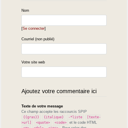
Nom
[
Se connecter
]
Courriel (non publié)
Votre site web
Ajoutez votre commentaire ici
Texte de votre message
Ce champ accepte les raccourcis SPIP
{{gras}}
{italique}
-*liste
[texte-
et le code HTML
>url]
<quote>
<code>
. Pour créer des
<q>
<del>
<ins>