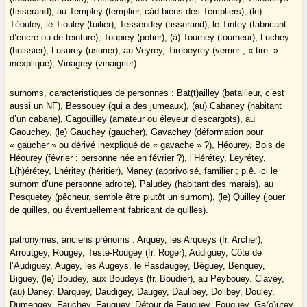
(tisserand), au Templey (templier, càd biens des Templiers), (le)
Téouley, le Tiouley (tuilier), Tessendey (tisserand), le Tintey (fabricant
d’encre ou de teinture), Toupiey (potier), (à) Tourney (tourneur), Luchey
(huissier), Lusurey (usurier), au Veyrey, Tirebeyrey (verrier ; « tire- »
inexpliqué), Vinagrey (vinaigrier).
surnoms, caractéristiques de personnes : Bat(t)ailley (batailleur, c’est
aussi un NF), Bessouey (qui a des jumeaux), (au) Cabaney (habitant
d’un cabane), Cagouilley (amateur ou éleveur d’escargots), au
Gaouchey, (le) Gauchey (gaucher), Gavachey (déformation pour
« gaucher » ou dérivé inexpliqué de « gavache » ?), Héourey, Bois de
Héourey (février : personne née en février ?), l’Hérétey, Leyrétey,
L(h)érétey, Lhéritey (héritier), Maney (apprivoisé, familier ; p.ê. ici le
surnom d’une personne adroite), Paludey (habitant des marais), au
Pesquetey (pêcheur, semble être plutôt un surnom), (le) Quilley (jouer
de quilles, ou éventuellement fabricant de quilles).
patronymes, anciens prénoms : Arquey, les Arqueys (fr. Archer),
Arroutgey, Rougey, Teste-Rougey (fr. Roger), Audiguey, Côte de
l’Audiguey, Augey, les Augeys, le Pasdaugey, Béguey, Benquey,
Biguey, (le) Boudey, aux Boudeys (fr. Boudier), au Peybouey. Clavey,
(au) Daney, Darquey, Daudigey, Daugey, Daulibey, Dolibey, Douley,
Dumengey, Fauchey, Fauquey, Détour de Fauquey, Fouquey, Ga(o)utey,