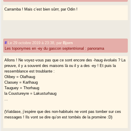
Carramba ! Mais c’est bien sûrrr, par Odin !
#
Le 29 octobre 2019 à 23:38
,
par
Bjorn
Les toponymes en -ey du gascon septentrional : panorama
Allons ! Ne voyez-vous pas que ce sont encore des -haug évolués ? La
preuve, il y a souvent des maisons là ou il y a des -ey ! Et puis la
ressemblance est troublante :
Olibey = Olafhaug
Claouey = Karlhaug
Tauguey = Thorhaug
la Coustureyre = Lakusturhaug
...
(Viatdase, j’espère que des non-habitués ne vont pas tomber sur ces
messages ! Ils vont se dire qu’on est tombés de la promène :D)