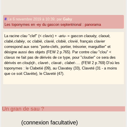
#
Le 6 novembre 2019 à 10:39
,
par
Gaby
Les toponymes en -ey du gascon septentrional : panorama
La racine
clau
"clef" (<
clavis
) +
-ariu-
= gascon
claouèy, claouè,
clabè,clabèy
, oc
clabiè, clavié, clobiè, clovié
, français
clavier
correspond aux sens "porte-clefs, portier, trésorier, marguillier" et
désigne aussi des objets (FEW 2 p.765). Par contre
clau
"clou" <
clavus
ne fait pas de dérivés de ce type, pour "cloutier" ce sera des
dérivés en
clou(e)t-, clavet-, clavat-, clabet-.
... (FEW 2 p.769) D’où les
toponymes : le Clabetié (09), au Clavatey (33), Claveté (31 - a moins
que ce soit Clavète), le Claveté (47).
Un gran de sau ?
(connexion facultative)