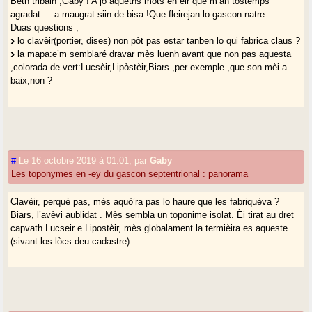
Bèth tribalh ,Gaby ! A jo aqueths mots en èir que m’an tostemps
agradat ... a maugrat siin de bisa !Que fleirejan lo gascon natre .
Duas questions ;
lo clavèir(portier, dises) non pòt pas estar tanben lo qui fabrica claus ?
la mapa:e’m semblaré dravar mès luenh avant que non pas aquesta
,colorada de vert:Lucsèir,Lipòstèir,Biars ,per exemple ,que son mèi a
baix,non ?
#
Le 16 octobre 2019 à 01:01
,
par
Gaby
Les toponymes en -ey du gascon septentrional : panorama
Clavèir, perqué pas, mès aquò’ra pas lo haure que les fabriquèva ?
Biars, l’avèvi aublidat . Mès sembla un toponime isolat. Èi tirat au dret
capvath Lucseir e Lipostèir, mès globalament la termièira es aqueste
(sivant los lòcs deu cadastre).