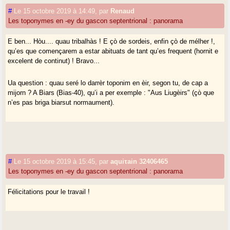
#
Le 15 octobre 2019 à 14:49
,
par
Renaud
Les toponymes en -ey du gascon septentrional : panorama
E ben... Hòu.... quau tribalhàs ! E çò de sordeis, enfin çò de mélher !,
qu’es que començarem a estar abituats de tant qu’es frequent (hornit e
excelent de continut) ! Bravo...
Ua question : quau seré lo darrèr toponim en èir, segon tu, de cap a
mijorn ? A Biars (Bias-40), qu’i a per exemple : "Aus Liugèirs" (çò que
n’es pas briga biarsut normaument).
#
Le 15 octobre 2019 à 15:45
,
par
aquiτain 32406465
Les toponymes en -ey du gascon septentrional : panorama
Félicitations pour le travail !