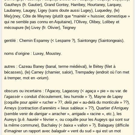
Gautheys (fr. Gautier), Grand Gontey, Harribey, Hourtaney, Larquey,
Laubaney, Laugey, Ligey (sans doute aussi Lugey), Luquedey, (le)
Me(y)ney, Côte de Meyney (plutôt que *
mainèir
« huissier, domestique »
qui ne semble pas connu en Aquitaine), l’Olivey, Olibey, Lolibey et
mécoupure (le) Livey (fr. Olivier), Teigney
gentilé : Chemin Esparrey (< Lesparre ?), Saintongey (Saintongeais).
noms d’origine : Luxey, Moustey.
autres : Cazeau Baney (banal, terme médiéval), le Bétey (filet à
bécasses), (le) Carney (charnier, saloir), Trempadey (endroit où l’on met
à tremper, mot en
-orium
).
obscurs ou incertains : l’Agacey, Lagassey (<
agaça
« pie » ou var. de
l’agassèr
« conduit d’écoulement, lieu humide » ?), Mayne de Lapey
(coquille pour
apièir
« rucher » ??,
delà pei
« au-delà du monticule » ??),
Arneys (contraction d’
arenèirs
« lieux sableux » ??), Quartier d’Arriguey
(semble venir de
darrigar
« arracher »,
arrigada
« racine », etc.), les
Aureys (p.ê.
haurèir
« février », ou coquille pour les Augeys qui sont sur
la même commune), Bachaley (<
baixa
« vallon » ?), Balaguey (difficile
d’imaginer un rapport avec
balaguèr
« vent du sud » qui est un mot