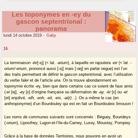
Les toponymes en -ey du
gascon septentrional :
panorama
lundi 14 octobre 2019
-
Gaby
16
La terminaison
-èir
[-ɛj] (< lat.
-arium
), à laquelle on rajoutera
-eir
(< lat.
-
orium/-erium
, prononcé aussi [-ɛj] mais [-œj] en parlar negue) est l’un
des traits permettant de définir le gascon septentrional, avec l’utilisation
du verbe
faler
et de l’article
una
. On la trouve abondamment en
toponymie écrite -ey, bien que dans certains cas ce soient de faux amis
(-
ei
[ej],
-ey
[ɛ] d’origine française ou déformation de
-ay, -èr
[ɛ] ou
-et
[et] enjolivé,
-elh, -enh, -eit, -eis, -ai(r)
...). On a même le cas (en
anthroponymie) d’un Bourdouley qui est en fait un Bourdouleix limousin !
Les noms de communes suivants sont concernés : Béguey, Bourideys
(
-orium
), Liposthey, Lugon-et-l’Ile-du-Carney, Luxey, Moustey, Pompiey.
Grâce à la base de données Territoires, nous pouvons en avoir un