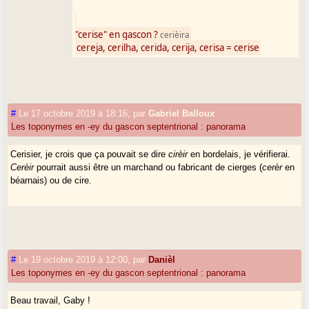
"cerise" en gascon ?
cerièira
cereja, cerilha, cerida, cerija, cerisa = cerise
#
Le 17 octobre 2019 à 18:16
,
par
Gabriel Balloux
Les toponymes en -ey du gascon septentrional : panorama
Cerisier, je crois que ça pouvait se dire
cirèir
en bordelais, je vérifierai.
Cerèir
pourrait aussi être un marchand ou fabricant de cierges (
cerèr
en
béarnais) ou de cire.
#
Le 19 octobre 2019 à 12:00
,
par
Danièl
Les toponymes en -ey du gascon septentrional : panorama
Beau travail, Gaby !