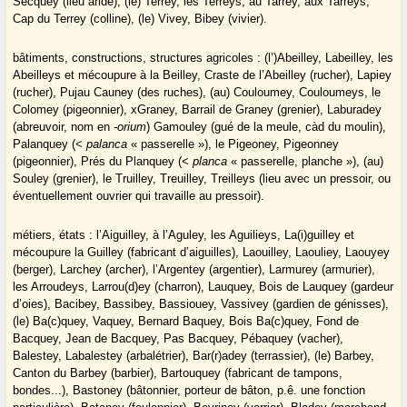
Secquey (lieu aride), (le) Terrey, les Terreys, au Tarrey, aux Tarreys,
Cap du Terrey (colline), (le) Vivey, Bibey (vivier).
bâtiments, constructions, structures agricoles : (l’)Abeilley, Labeilley, les
Abeilleys et mécoupure à la Beilley, Craste de l’Abeilley (rucher), Lapiey
(rucher), Pujau Cauney (des ruches), (au) Couloumey, Couloumeys, le
Colomey (pigeonnier), xGraney, Barrail de Graney (grenier), Laburadey
(abreuvoir, nom en
-orium
) Gamouley (gué de la meule, càd du moulin),
Palanquey (<
palanca
« passerelle »), le Pigeoney, Pigeonney
(pigeonnier), Prés du Planquey (<
planca
« passerelle, planche »), (au)
Souley (grenier), le Truilley, Treuilley, Treilleys (lieu avec un pressoir, ou
éventuellement ouvrier qui travaille au pressoir).
métiers, états : l’Aiguilley, à l’Aguley, les Aguilieys, La(i)guilley et
mécoupure la Guilley (fabricant d’aiguilles), Laouilley, Laouliey, Laouyey
(berger), Larchey (archer), l’Argentey (argentier), Larmurey (armurier),
les Arroudeys, Larrou(d)ey (charron), Lauquey, Bois de Lauquey (gardeur
d’oies), Bacibey, Bassibey, Bassiouey, Vassivey (gardien de génisses),
(le) Ba(c)quey, Vaquey, Bernard Baquey, Bois Ba(c)quey, Fond de
Bacquey, Jean de Bacquey, Pas Bacquey, Pébaquey (vacher),
Balestey, Labalestey (arbalétrier), Bar(r)adey (terrassier), (le) Barbey,
Canton du Barbey (barbier), Bartouquey (fabricant de tampons,
bondes...), Bastoney (bâtonnier, porteur de bâton, p.ê. une fonction