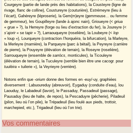
Courgeyre (partie de lande près des habitations), la Cousteyre (ligne de
rivage, flanc de colline), Coustureyre (couturière), Estrémeyre (lieu à
l’écart), Gahéreyre (léproserie), la Gem(m)eyre (gemmeuse... ou femme
de gemmeur), les Goupilleyre (lande à ajonc nain), Grioueyre (<
griua
« grue » ?), la Herreyre (forge ou lieu d’extraction du fer), la Joureyre (<
s’ajorir
« se tapir » ?), Larraouqueyre (roselière), la Loubeyre (<
lop
« loup »), Lourqueyre (contraction
l’horquèira
, la bifurcation), la Marleyre,
la Merleyre (marnière), la Parqueyre (parc à bétail), la Peyreyre (carrière
de pierre), la Pouyeyre (élévation de terrain), la Roseyre (roselière),
Sarrouqueyre (ensemble de
sarròcs
, monticules), la Ticouleyre
(élévation de terrain), la Tuculeyre (semble bien être une cacogr. pour
tuulèira
« tuilerie »), la Veyrieyre (verrière).
Notons enfin que
-orium
donne des formes en -euy/-uy, graphiées
diversement : Labuoureduy (abreuvoir), Eygaduy (conduite d’eau), lou
Laouduy, le Labadeuil (lavoir), le Passaduy, Passadeuil (passage),
Pausaduy (lieu de halte, de repos), la Pescaduyre (pêcherie), Piladeuil
(pilon, lieu où l’on pile), le Trépadeuil (lieu foulé aux pieds, trottoir,
marchepied, etc.), Trigadeuil (lieu où l’on trie).
Vos commentaires