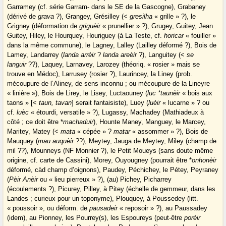
Garramey (cf. série Garram- dans le SE de la Gascogne), Grabaney
(dérivé de
grava
?), Grangey, Grésilley (<
gresilha
« grille » ?), le
Grigney (déformation de
griguèir
« prunellier » ?), Grugey, Guitey, Jean
Guitey, Hiley, le Hourquey, Houriguey (à La Teste, cf.
horicar
« fouiller »
dans la même commune), le Lagney, Lalley (Lailley déformé ?), Bois de
Lamey, Landarrey (
landa arrèir
?
landa areèir
?), Languitey (<
se
languir
??), Laquey, Larnavey, Larozey (théoriq. « rosier » mais se
trouve en Médoc), Larrusey (rosier ?), Laurincey, la Liney (prob.
mécoupure de l’Aliney, de sens inconnu ; ou mécoupure de la Lineyre
« linière »), Bois de Lirey, le Lisey, Luctaouney (
luc *taunèir
« bois aux
taons » [<
taun, tavan
] serait fantaisiste), Luey (
luèir
« lucarne » ? ou
cf.
luèc
« étourdi, versatile » ?), Lugassy, Machadey (Mathiadeux à
côté ; ce doit être *
machaduir
), Hounte Maney, Manguey, le Marcey,
Maritey, Matey (<
mata
« cépée » ?
matar
« assommer » ?), Bois de
Mauquey (
mau auquèir
??), Meytey, Jauga de Meytey, Miley (champ de
mil ??), Mounneys (NF Monnier ?), le Petit Moueys (sans doute même
origine, cf. carte de Cassini), Morey, Ouyougney (pourrait être *
onhonèir
déformé, càd champ d’oignons), Paudey, Péchichey, le Pétey, Peyraney
(
Pèir Anèir
ou « lieu pierreux » ?), (au) Pichey, Picharrey
(écoulements ?), Picurey, Pilley, à Pitey (échelle de gemmeur, dans les
Landes ; curieux pour un toponyme), Plouquey, à Poussedey (litt.
« poussoir », ou déform. de
pausadeir
« reposoir » ?), au Paussadey
(idem), au Pionney, les Pourrey(s), les Espoureys (peut-être
porèir