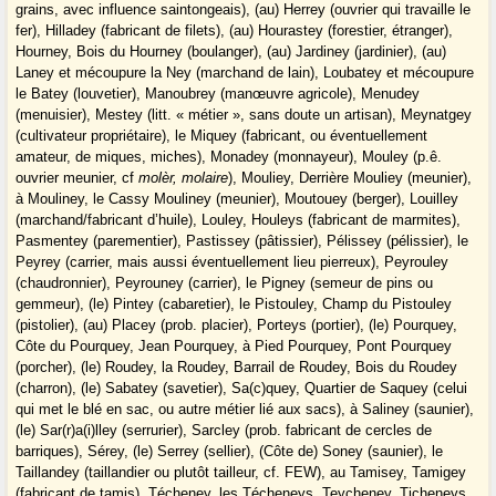
grains, avec influence saintongeais), (au) Herrey (ouvrier qui travaille le
fer), Hilladey (fabricant de filets), (au) Hourastey (forestier, étranger),
Hourney, Bois du Hourney (boulanger), (au) Jardiney (jardinier), (au)
Laney et mécoupure la Ney (marchand de lain), Loubatey et mécoupure
le Batey (louvetier), Manoubrey (manœuvre agricole), Menudey
(menuisier), Mestey (litt. « métier », sans doute un artisan), Meynatgey
(cultivateur propriétaire), le Miquey (fabricant, ou éventuellement
amateur, de miques, miches), Monadey (monnayeur), Mouley (p.ê.
ouvrier meunier, cf
molèr, molaire
), Mouliey, Derrière Mouliey (meunier),
à Mouliney, le Cassy Mouliney (meunier), Moutouey (berger), Louilley
(marchand/fabricant d’huile), Louley, Houleys (fabricant de marmites),
Pasmentey (parementier), Pastissey (pâtissier), Pélissey (pélissier), le
Peyrey (carrier, mais aussi éventuellement lieu pierreux), Peyrouley
(chaudronnier), Peyrouney (carrier), le Pigney (semeur de pins ou
gemmeur), (le) Pintey (cabaretier), le Pistouley, Champ du Pistouley
(pistolier), (au) Placey (prob. placier), Porteys (portier), (le) Pourquey,
Côte du Pourquey, Jean Pourquey, à Pied Pourquey, Pont Pourquey
(porcher), (le) Roudey, la Roudey, Barrail de Roudey, Bois du Roudey
(charron), (le) Sabatey (savetier), Sa(c)quey, Quartier de Saquey (celui
qui met le blé en sac, ou autre métier lié aux sacs), à Saliney (saunier),
(le) Sar(r)a(i)lley (serrurier), Sarcley (prob. fabricant de cercles de
barriques), Sérey, (le) Serrey (sellier), (Côte de) Soney (saunier), le
Taillandey (taillandier ou plutôt tailleur, cf. FEW), au Tamisey, Tamigey
(fabricant de tamis), Técheney, les Técheneys, Teycheney, Ticheneys