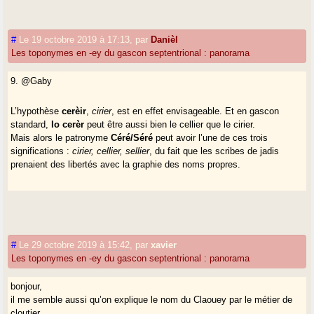
#
Le 19 octobre 2019 à 17:13
,
par
Danièl
Les toponymes en -ey du gascon septentrional : panorama
9. @Gaby
L’hypothèse
cerèir
,
cirier
, est en effet envisageable. Et en gascon
standard,
lo cerèr
peut être aussi bien le cellier que le cirier.
Mais alors le patronyme
Céré/Séré
peut avoir l’une de ces trois
significations :
cirier, cellier, sellier
, du fait que les scribes de jadis
prenaient des libertés avec la graphie des noms propres.
#
Le 29 octobre 2019 à 15:42
,
par
xavier
Les toponymes en -ey du gascon septentrional : panorama
bonjour,
il me semble aussi qu’on explique le nom du Claouey par le métier de
cloutier.