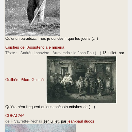
Qu’ei un paradòxa, mes jo qui desiri que los joens (…)
Còishes de l’Assisténcia e misèria
Tèxte : l’Andrèu Lanavèra ; Arrevirada : lo Joan Pau (…)
13 juillet
, par
Guilhèm Pilard Guichòt
Qu’èra hèra frequent qu’ensenhèssin còishes de (…)
COPACAP
de F Vayrette-Péchali
1er juillet
, par
jean-paul ducos