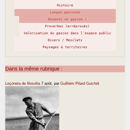
Histoire
Langue gasconne
Nosauts en gascon !
Proverbes (arréprouès)
Valorisation du gascon dans l’espace public
Divers / Mesclats
Paysages & territoires
Dans la même rubrique :
Leçoneta de filosofia
7 août
, par
Guilhèm Pilard Guichòt