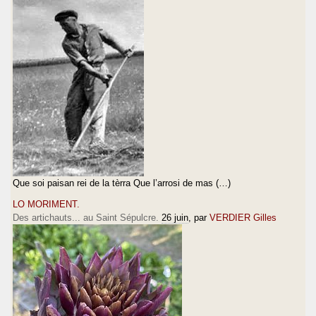
Que soi paisan rei de la tèrra Que l’arrosi de mas (…)
LO MORIMENT.
Des artichauts... au Saint Sépulcre.
26 juin
, par
VERDIER Gilles