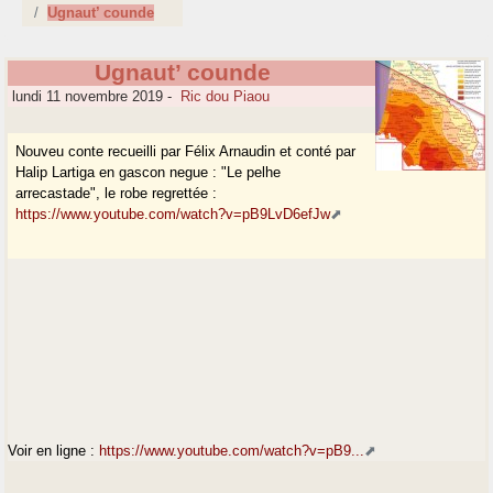
Ugnaut’ counde
Ugnaut’ counde
lundi 11 novembre 2019
-
Ric dou Piaou
Nouveu conte recueilli par Félix Arnaudin et conté par
Halip Lartiga en gascon negue : "Le pelhe
arrecastade", le robe regrettée :
https://www.youtube.com/watch?v=pB9LvD6efJw
Voir en ligne :
https://www.youtube.com/watch?v=pB9...