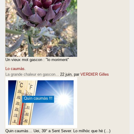
Un vieux mot gascon : "lo moriment"
Lo caumàs.
La grande chaleur en gascon...
22 juin
, par
VERDIER Gilles
Quin caumàs… Uei, 39° a Sent Sever. Lo milhòc que hè (…)