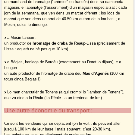
un marchand de hromatge ("crémier" en francés) dens sa camioneta-
magasin, e l’apariatge (l’assortiment) d’un magasin especializat ; cada
jorn de la semmana, que ven dens un marcat diferent ; los lòcs de
marcat que son dens un arrai de 40-50 km autorn de la loa basi ; a
Mesin, qu’es lo dimenge.
a Mesin tanben :
un productor de
hromatge de craba
de Reaup-Lissa (precisament de
Lissa : aqueth ne hè pas que 10 km).
a Bèglas, banlega de Bordèu (exactament au Dorat lo dijaus), e a
Lengon :
un aute productor de hromatge de craba deu
Mas d’Agenés
(100 km
totun dinca Beglas !)
Lo men charcutièr de Tonens (a qui crompi lo "jambon de Tonens"),
que va dinc a la Rèula (La Réole - a un trentenat de km)...
Une autre économie du transport :
Ce sont les vendeurs qui se déplacent (on le voit ; ils peuvent aller
jusqu’à 100 km de leur base ! mais souvent, c’est 20-30 km).
Les acheteurs, eux, se déplacent de quelques km.