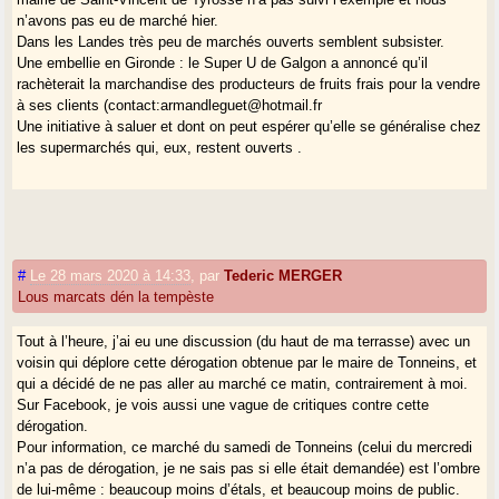
n’avons pas eu de marché hier.
Dans les Landes très peu de marchés ouverts semblent subsister.
Une embellie en Gironde : le Super U de Galgon a annoncé qu’il
rachèterait la marchandise des producteurs de fruits frais pour la vendre
à ses clients (contact:armandleguet@hotmail.fr
Une initiative à saluer et dont on peut espérer qu’elle se généralise chez
les supermarchés qui, eux, restent ouverts .
#
Le 28 mars 2020 à 14:33
,
par
Tederic MERGER
Lous marcats dén la tempèste
Tout à l’heure, j’ai eu une discussion (du haut de ma terrasse) avec un
voisin qui déplore cette dérogation obtenue par le maire de Tonneins, et
qui a décidé de ne pas aller au marché ce matin, contrairement à moi.
Sur Facebook, je vois aussi une vague de critiques contre cette
dérogation.
Pour information, ce marché du samedi de Tonneins (celui du mercredi
n’a pas de dérogation, je ne sais pas si elle était demandée) est l’ombre
de lui-même : beaucoup moins d’étals, et beaucoup moins de public.