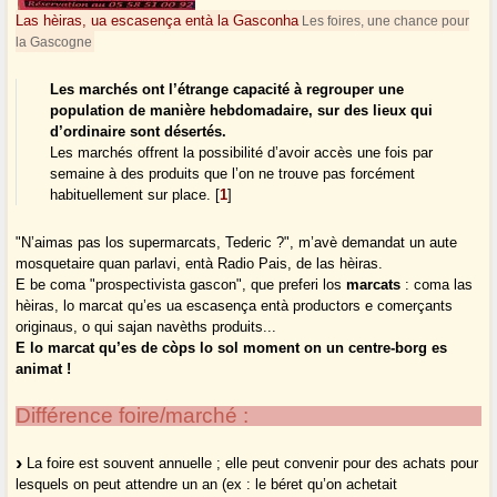
Las hèiras, ua escasença entà la Gasconha
Les foires, une chance pour
la Gascogne
Les marchés ont l’étrange capacité à regrouper une
population de manière hebdomadaire, sur des lieux qui
d’ordinaire sont désertés.
Les marchés offrent la possibilité d’avoir accès une fois par
semaine à des produits que l’on ne trouve pas forcément
habituellement sur place.
[
1
]
"N’aimas pas los supermarcats, Tederic ?", m’avè demandat un aute
mosquetaire quan parlavi, entà Radio Pais, de las hèiras.
E be coma "prospectivista gascon", que preferi los
marcats
: coma las
hèiras, lo marcat qu’es ua escasença entà productors e comerçants
originaus, o qui sajan navèths produits...
E lo marcat qu’es de còps lo sol moment on un centre-borg es
animat !
Différence foire/marché :
La foire est souvent annuelle ; elle peut convenir pour des achats pour
lesquels on peut attendre un an (ex : le béret qu’on achetait