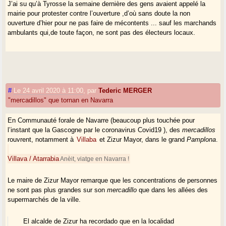
J’ai su qu’à Tyrosse la semaine dernière des gens avaient appelé la
mairie pour protester contre l’ouverture ,d’où sans doute la non
ouverture d’hier pour ne pas faire de mécontents ... sauf les marchands
ambulants qui,de toute façon, ne sont pas des électeurs locaux.
#
Le 24 avril 2020 à 11:00
,
par
Tederic MERGER
"mercadillos" que tornan en Navarra
En Communauté forale de Navarre (beaucoup plus touchée pour
l’instant que la Gascogne par le coronavirus Covid19 ), des
mercadillos
rouvrent, notamment à
Villaba
et Zizur Mayor, dans le grand
Pamplona
.
Villava / Atarrabia
Anèit, viatge en Navarra !
Le maire de Zizur Mayor remarque que les concentrations de personnes
ne sont pas plus grandes sur son
mercadillo
que dans les allées des
supermarchés de la ville.
El alcalde de Zizur ha recordado que en la localidad