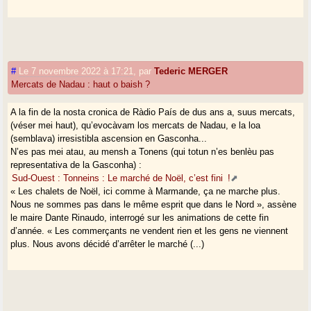
#
Le 7 novembre 2022 à 17:21
,
par
Tederic MERGER
Mercats de Nadau : haut o baish ?
A la fin de la nosta cronica de Ràdio País de dus ans a, suus mercats,
(véser mei haut), qu’evocàvam los mercats de Nadau, e la loa
(semblava) irresistibla ascension en Gasconha...
N’es pas mei atau, au mensh a Tonens (qui totun n’es benlèu pas
representativa de la Gasconha) :
Sud-Ouest : Tonneins : Le marché de Noël, c’est fini !
« Les chalets de Noël, ici comme à Marmande, ça ne marche plus.
Nous ne sommes pas dans le même esprit que dans le Nord », assène
le maire Dante Rinaudo, interrogé sur les animations de cette fin
d’année. « Les commerçants ne vendent rien et les gens ne viennent
plus. Nous avons décidé d’arrêter le marché (...)