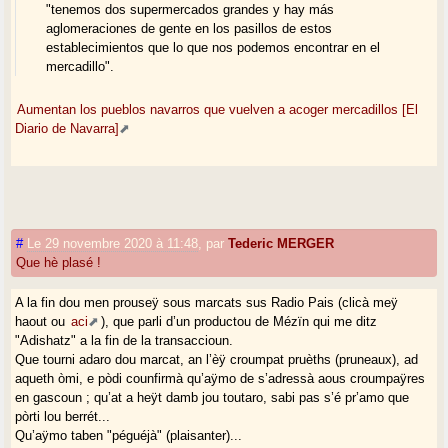
"tenemos dos supermercados grandes y hay más
aglomeraciones de gente en los pasillos de estos
establecimientos que lo que nos podemos encontrar en el
mercadillo".
Aumentan los pueblos navarros que vuelven a acoger mercadillos [El
Diario de Navarra]
#
Le 29 novembre 2020 à 11:48
,
par
Tederic MERGER
Que hè plasé !
A la fin dou men prouseÿ sous marcats sus Radio Pais (clicà meÿ
haout ou
aci
), que parli d’un productou de Mézïn qui me ditz
"Adishatz" a la fin de la transaccioun.
Que tourni adaro dou marcat, an l’èÿ croumpat pruèths (pruneaux), ad
aqueth òmi, e pòdi counfirmà qu’aÿmo de s’adressà aous croumpaÿres
en gascoun ; qu’at a heÿt damb jou toutaro, sabi pas s’é pr’amo que
pòrti lou berrét...
Qu’aÿmo taben "péguéjà" (plaisanter)...