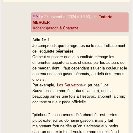
#
^
Le 27 novembre 2024 à 10:53
,
par
Tederic
MERGER
Accent gascon à Coarraze
Adiu JM !
Je comprends que tu regrettes ici le relatif effacement
de l’étiquette
béarnaise
.
On peut supposer que le journaliste ménage les
différentes appartenances choisies par les acteurs de
ce
mercat
, dont il faut cependant saluer la couleur et le
contenu occitano-gasco-béarnais, au delà des termes
choisis.
Par exemple,
Los Seuvetons
(et pas "Los
Sauvetons" comme écrit dans l’article), que j’ai
beaucoup aimés une fois à Hestivòc, arborent la croix
occitane sur leur page officielle...
"pitchoun" - nous avons déjà cherché - est certes
plutôt extérieur au domaine gascon, mais y fait
maintenant fortune dès qu’on s’adresse aux petits
dans un contexte festif voulu comme d’esprit "sud-