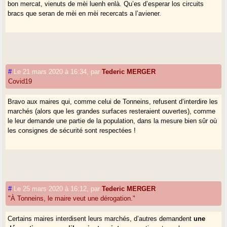
bon mercat, vienuts de mèi luenh enlà. Qu’es d’esperar los circuits
bracs que seran de mèi en mèi recercats a l’aviener.
#
Le 21 mars 2020 à 16:34
,
par
Tederic MERGER
Covid19
Bravo aux maires qui, comme celui de Tonneins, refusent d’interdire les
marchés (alors que les grandes surfaces resteraient ouvertes), comme
le leur demande une partie de la population, dans la mesure bien sûr où
les consignes de sécurité sont respectées !
#
Le 25 mars 2020 à 16:12
,
par
Tederic MERGER
"À Tonneins, le maire veut une dérogation."
Certains maires interdisent leurs marchés, d’autres demandent
une