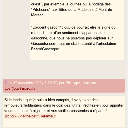
ouest", par exemple la journée ou la bodéga des
"Pitchouns" aux fêtes de la Madeleine à Mont de
Marsan.
"L’accent gascon" : oui, ce pourrait être le signe du
retour discret d’un sentiment d’appartenance
gasconne, que nous ne pouvons pas déplorer sur
Gasconha.com, tout en étant attentif à l’articulation
Béarn/Gascogne...
#
Le 27 novembre 2024 à 20:37
,
par
Philippe Lartigue
Los (lous) marcats
Si le landais que je suis a bien compris, il va y avoir des
rémouleurs/ferblantiers dans le coin des lutins. Profitez-en pour apporter
vous couteaux à aiguiser et vos vieilles casseroles à réparer !
pichon = gagne-petit, rétameur