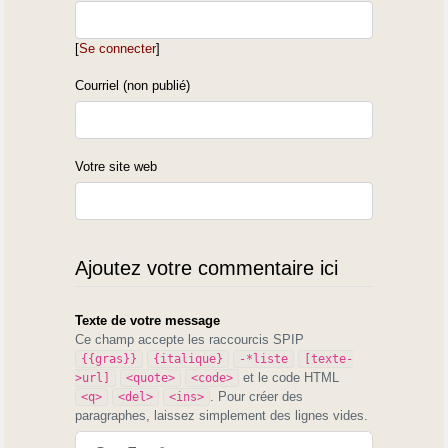
[
Se connecter
]
Courriel (non publié)
Votre site web
Ajoutez votre commentaire ici
Texte de votre message
Ce champ accepte les raccourcis SPIP
{{gras}}
{italique}
-*liste
[texte-
et le code HTML
>url]
<quote>
<code>
. Pour créer des
<q>
<del>
<ins>
paragraphes, laissez simplement des lignes vides.