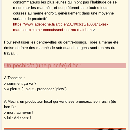
consommateurs les plus jeunes qui n’ont pas l’habitude de se
rendre sur les marchés, et qui préfèrent faire toutes leurs
courses au même endroit, généralement dans une moyenne
surface de proximité.
https://www.ladepeche.fr/article/2014/03/13/1838141-les-
marches-plein-air-connaissent-un-trou-d-air.html
Pour revitaliser les centre-villes ou centre-bourgs, l’idée a même été
émise de faire des marchés le soir quand les gens sont rentrés du
travail...
Un pechicòt (une pincée) d’òc :
A Tonneins :
comment ça va ?
« plèu » (il pleut - prononcer "plèw")
A Mézin, un producteur local qui vend ses pruneaux, son raisin (du
bon !) :
moi : au revoir !
lui : Adishatz !