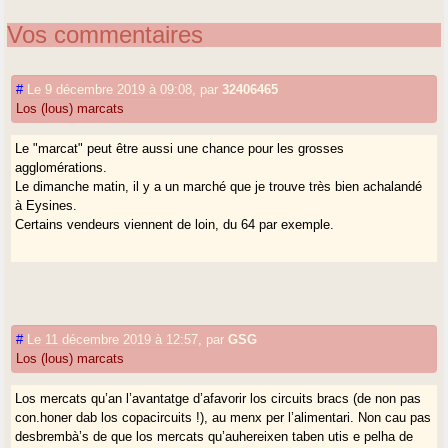
Vos commentaires
#
Le 9 décembre 2019 à 09:08
,
par
32406465
Los (lous) marcats
Le "marcat" peut être aussi une chance pour les grosses
agglomérations.
Le dimanche matin, il y a un marché que je trouve très bien achalandé
à Eysines.
Certains vendeurs viennent de loin, du 64 par exemple.
#
Le 11 décembre 2019 à 12:57
,
par
GSG
Los (lous) marcats
Los mercats qu’an l’avantatge d’afavorir los circuits bracs (de non pas
con.honer dab los copacircuits !), au menx per l’alimentari. Non cau pas
desbrembà’s de que los mercats qu’auhereixen taben utis e pelha de