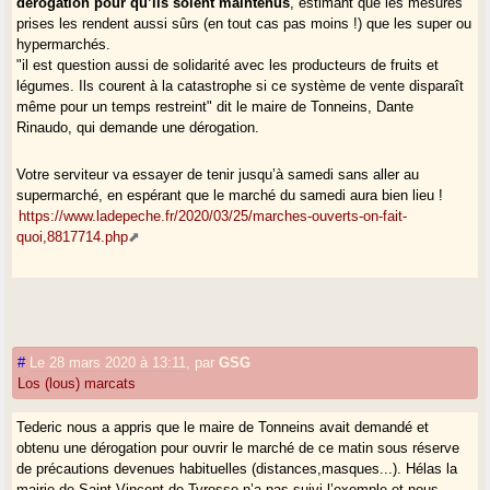
dérogation pour qu’ils soient maintenus
, estimant que les mesures
prises les rendent aussi sûrs (en tout cas pas moins !) que les super ou
hypermarchés.
"il est question aussi de solidarité avec les producteurs de fruits et
légumes. Ils courent à la catastrophe si ce système de vente disparaît
même pour un temps restreint" dit le maire de Tonneins, Dante
Rinaudo, qui demande une dérogation.
Votre serviteur va essayer de tenir jusqu’à samedi sans aller au
supermarché, en espérant que le marché du samedi aura bien lieu !
https://www.ladepeche.fr/2020/03/25/marches-ouverts-on-fait-
quoi,8817714.php
#
Le 28 mars 2020 à 13:11
,
par
GSG
Los (lous) marcats
Tederic nous a appris que le maire de Tonneins avait demandé et
obtenu une dérogation pour ouvrir le marché de ce matin sous réserve
de précautions devenues habituelles (distances,masques...). Hélas la
mairie de Saint-Vincent de Tyrosse n’a pas suivi l’exemple et nous