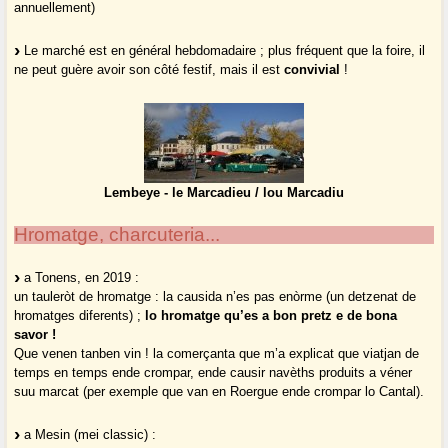
annuellement)
Le marché est en général hebdomadaire ; plus fréquent que la foire, il
ne peut guère avoir son côté festif, mais il est
convivial
!
Lembeye - le Marcadieu / lou Marcadiu
Hromatge, charcuteria...
a Tonens, en 2019 :
un tauleròt de hromatge : la causida n’es pas enòrme (un detzenat de
hromatges diferents) ;
lo hromatge qu’es a bon pretz e de bona
savor !
Que venen tanben vin ! la comerçanta que m’a explicat que viatjan de
temps en temps ende crompar, ende causir navèths produits a véner
suu marcat (per exemple que van en Roergue ende crompar lo Cantal).
a Mesin (mei classic) :