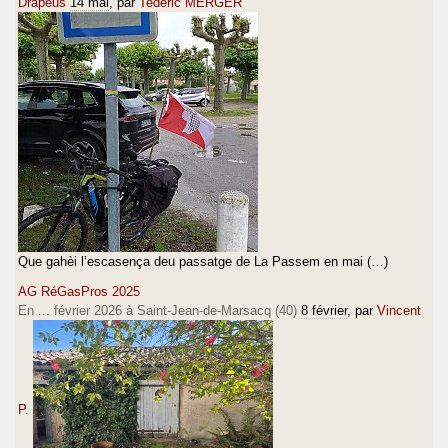
Drapèus
14 mai
, par
Tederic MERGER
Que gahèi l’escasença deu passatge de La Passem en mai (…)
AG RéGasPros 2025
En ... février 2026 à Saint-Jean-de-Marsacq (40)
8 février
, par
Vincent
P.