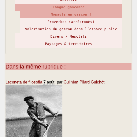
Langue gasconne
Nosauts en gascon !
Proverbes (arréprouès)
Valorisation du gascon dans l’espace public
Divers / Mesclats
Paysages & territoires
Dans la même rubrique :
Leçoneta de filosofia
7 août
, par
Guilhèm Pilard Guichòt