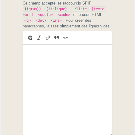
Ce champ accepte les raccourcis SPIP
{{gras}}
{italique}
-*liste
[texte-
et le code HTML
>url]
<quote>
<code>
. Pour créer des
<q>
<del>
<ins>
paragraphes, laissez simplement des lignes vides.