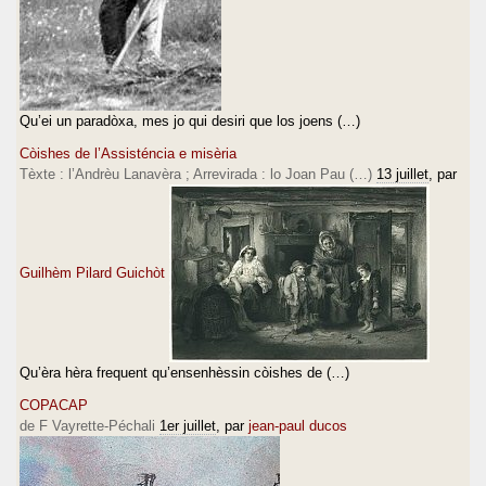
Qu’ei un paradòxa, mes jo qui desiri que los joens (…)
Còishes de l’Assisténcia e misèria
Tèxte : l’Andrèu Lanavèra ; Arrevirada : lo Joan Pau (…)
13 juillet
, par
Guilhèm Pilard Guichòt
Qu’èra hèra frequent qu’ensenhèssin còishes de (…)
COPACAP
de F Vayrette-Péchali
1er juillet
, par
jean-paul ducos