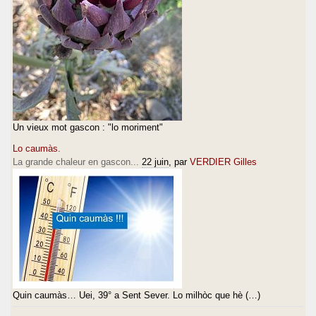
Un vieux mot gascon : "lo moriment"
Lo caumàs.
La grande chaleur en gascon...
22 juin
, par
VERDIER Gilles
Quin caumàs… Uei, 39° a Sent Sever. Lo milhòc que hè (…)