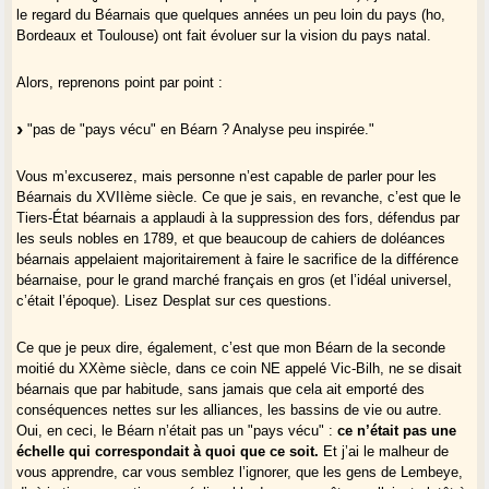
le regard du Béarnais que quelques années un peu loin du pays (ho,
Bordeaux et Toulouse) ont fait évoluer sur la vision du pays natal.
Alors, reprenons point par point :
"pas de "pays vécu" en Béarn ? Analyse peu inspirée."
Vous m’excuserez, mais personne n’est capable de parler pour les
Béarnais du XVIIème siècle. Ce que je sais, en revanche, c’est que le
Tiers-État béarnais a applaudi à la suppression des fors, défendus par
les seuls nobles en 1789, et que beaucoup de cahiers de doléances
béarnais appelaient majoritairement à faire le sacrifice de la différence
béarnaise, pour le grand marché français en gros (et l’idéal universel,
c’était l’époque). Lisez Desplat sur ces questions.
Ce que je peux dire, également, c’est que mon Béarn de la seconde
moitié du XXème siècle, dans ce coin NE appelé Vic-Bilh, ne se disait
béarnais que par habitude, sans jamais que cela ait emporté des
conséquences nettes sur les alliances, les bassins de vie ou autre.
Oui, en ceci, le Béarn n’était pas un "pays vécu" :
ce n’était pas une
échelle qui correspondait à quoi que ce soit.
Et j’ai le malheur de
vous apprendre, car vous semblez l’ignorer, que les gens de Lembeye,