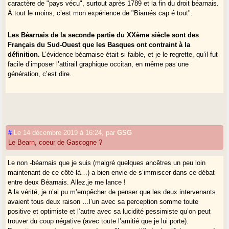
caractère de "pays vécu", surtout après 1789 et la fin du droit béarnais.
À tout le moins, c’est mon expérience de "Biarnés cap é tout".
Les Béarnais de la seconde partie du XXème siècle sont des
Français du Sud-Ouest que les Basques ont contraint à la
définition.
L’évidence béarnaise était si faible, et je le regrette, qu’il fut
facile d’imposer l’attirail graphique occitan, en même pas une
génération, c’est dire.
#
Le 14 décembre 2019 à 16:24
,
par
GSG
Le Bearn, coeur de Gascogne ?
Le non -béarnais que je suis (malgré quelques ancêtres un peu loin
maintenant de ce côté-là…) a bien envie de s’immiscer dans ce débat
entre deux Béarnais. Allez,je me lance !
A la vérité, je n’ai pu m’empêcher de penser que les deux intervenants
avaient tous deux raison …l’un avec sa perception somme toute
positive et optimiste et l’autre avec sa lucidité pessimiste qu’on peut
trouver du coup négative (avec toute l’amitié que je lui porte).