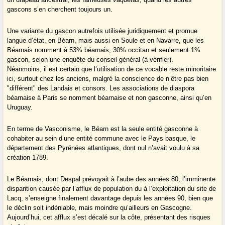
gascons s’en cherchent toujours un.
Une variante du gascon autrefois utilisée juridiquement et promue
langue d’état, en Béarn, mais aussi en Soule et en Navarre, que les
Béarnais nomment à 53% béarnais, 30% occitan et seulement 1%
gascon, selon une enquête du conseil général (à vérifier).
Néanmoins, il est certain que l’utilisation de ce vocable reste minoritaire
ici, surtout chez les anciens, malgré la conscience de n’être pas bien
"différent" des Landais et consors. Les associations de diaspora
béarnaise à Paris se nomment béarnaise et non gasconne, ainsi qu’en
Uruguay.
En terme de Vasconisme, le Béarn est la seule entité gasconne à
cohabiter au sein d’une entité commune avec le Pays basque, le
département des Pyrénées atlantiques, dont nul n’avait voulu à sa
création 1789.
Le Béarnais, dont Despal prévoyait à l’aube des années 80, l’imminente
disparition causée par l’afflux de population du à l’exploitation du site de
Lacq, s’enseigne finalement davantage depuis les années 90, bien que
le déclin soit indéniable, mais moindre qu’ailleurs en Gascogne.
Aujourd’hui, cet afflux s’est décalé sur la côte, présentant des risques