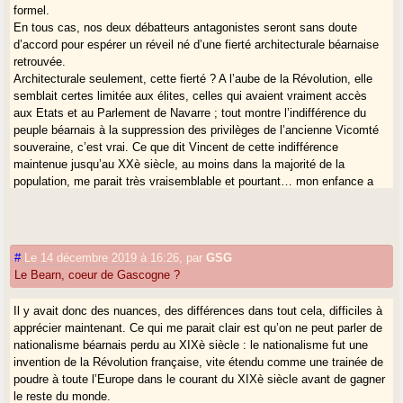
formel.
En tous cas, nos deux débatteurs antagonistes seront sans doute
d’accord pour espérer un réveil né d’une fierté architecturale béarnaise
retrouvée.
Architecturale seulement, cette fierté ? A l’aube de la Révolution, elle
semblait certes limitée aux élites, celles qui avaient vraiment accès
aux Etats et au Parlement de Navarre ; tout montre l’indifférence du
peuple béarnais à la suppression des privilèges de l’ancienne Vicomté
souveraine, c’est vrai. Ce que dit Vincent de cette indifférence
maintenue jusqu’au XXè siècle, au moins dans la majorité de la
population, me parait très vraisemblable et pourtant… mon enfance a
été bercée par l’énorme fierté explicitement béarnaise de ma grand
‘mère de cœur, née vers la fin du XIXè siècle dans une famille
paysanne de Josse (alors paradis perdu pour elle, peut-être idéalisé).
#
Le 14 décembre 2019 à 16:26
,
par
GSG
Le Bearn, coeur de Gascogne ?
Il y avait donc des nuances, des différences dans tout cela, difficiles à
apprécier maintenant. Ce qui me parait clair est qu’on ne peut parler de
nationalisme béarnais perdu au XIXè siècle : le nationalisme fut une
invention de la Révolution française, vite étendu comme une trainée de
poudre à toute l’Europe dans le courant du XIXè siècle avant de gagner
le reste du monde.