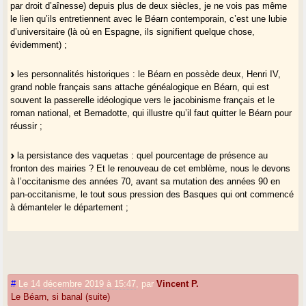
par droit d’aînesse) depuis plus de deux siècles, je ne vois pas même
le lien qu’ils entretiennent avec le Béarn contemporain, c’est une lubie
d’universitaire (là où en Espagne, ils signifient quelque chose,
évidemment) ;
les personnalités historiques : le Béarn en possède deux, Henri IV,
grand noble français sans attache généalogique en Béarn, qui est
souvent la passerelle idéologique vers le jacobinisme français et le
roman national, et Bernadotte, qui illustre qu’il faut quitter le Béarn pour
réussir ;
la persistance des vaquetas : quel pourcentage de présence au
fronton des mairies ? Et le renouveau de cet emblème, nous le devons
à l’occitanisme des années 70, avant sa mutation des années 90 en
pan-occitanisme, le tout sous pression des Basques qui ont commencé
à démanteler le département ;
les sociétés de diaspora : nous avons tous des cousins à Buenos
Aires, so what ? Cela fait bien longtemps que le lien est rompu, et ces
diasporas n’ont rien à nous dire d’eux-mêmes. S’il y a des liens à
chercher, c’est avec les voisins immédiats, notamment les Aragonais
#
Le 14 décembre 2019 à 15:47
,
par
Vincent P.
(mais eux-mêmes ne sont pas en grande forme identitaire) ;
Le Béarn, si banal (suite)