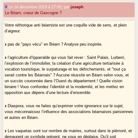
#
Le 14 décembre 2019 à 17:06
,
par
joseph
Le Béarn, coeur de Gascogne ?
Votre réthorique anti béarniste est une coquille vide de sens, et plein
d’aigreur.
pas de "pays vécu" en Béarn ? Analyse peu inspirée.
l’agriculture d’Ipparralde qui vous fait rever : Saint Palais, Lurberri,
l’explosion de l’immobilier, la création d’une agriculture tertiarisée à
vocation touristique, le surpaturage et les défrichements, et "tout ça
serait contre les Béarnais" ? Aucune réussite en Béarn selon vous, et
un succès couronnée dans l’Ouest du département ! Quelle vision
binaire ! Vous confondez l’identité et la modernité, et les mettez en
opposition aux dépens d’une lecture d’ensemble.
Diaspora, vous ne faites qu’exprimer votre ignorance sur le sujet,
vous méconnaissez l’influence des associations béarnaises parisiennes
et autres en Béarn.
Les vaquetas sont sur nombre de mairies, surtout dans le piémont, et
demeurent un symbole présent, ne vous en déplaise. Qu’il soit