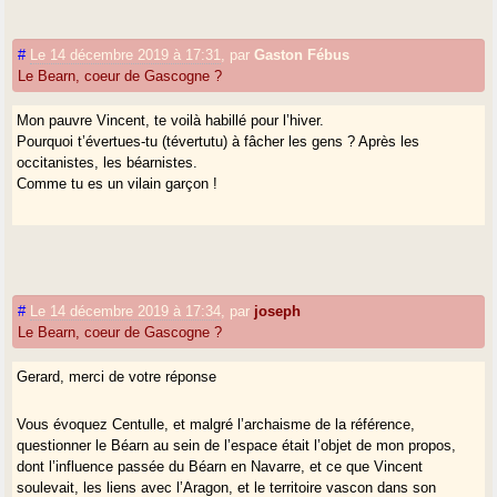
La dialectique vous échappe à nouveau.
En somme, vous refusez tout débat constructif. Vous ne répondez pas
#
Le 14 décembre 2019 à 17:31
,
par
Gaston Fébus
à ma question, et appart "démonter" tout ce qui pourrait caractériser le
Le Bearn, coeur de Gascogne ?
Béarn, vous n’abordez aucun des liens entre Gascogne, Bearn et
Vasconie que je proposais, mais déblaterez encore et toujours votre
Mon pauvre Vincent, te voilà habillé pour l’hiver.
rengaine lamentable.
Pourquoi t’évertues-tu (tévertutu) à fâcher les gens ? Après les
occitanistes, les béarnistes.
Comme tu es un vilain garçon !
#
Le 14 décembre 2019 à 17:34
,
par
joseph
Le Bearn, coeur de Gascogne ?
Gerard, merci de votre réponse
Vous évoquez Centulle, et malgré l’archaisme de la référence,
questionner le Béarn au sein de l’espace était l’objet de mon propos,
dont l’influence passée du Béarn en Navarre, et ce que Vincent
soulevait, les liens avec l’Aragon, et le territoire vascon dans son