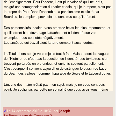
de l’enseignement. Pour l’accent, il est plus valorisé qu’il ne le fut,
malgré une homogeneisation du parler citadin, qui je le repete, n’est pas
le propre de Pau. Dans l’ensemble, la parisianisme explicité par
Bourdieu, le complexe provincial ne sont plus ce qu’ils furent.
Des personnalités locales, vous omettez hélas les plus importantes, et
qui illustrent bien davantage l’attachement à l’identité que vos
exemples, tous connotés négativement.
Les ancêtres qui travaillaient la terre comptent aussi certes.
La Totalie hors sol, je vous rejoins tout à fait. Mais ce sont les vagues
de l’Histoire, ce n’est pas la question de l’identité. Les territoires, s’en
trouvent perturbés en profondeur, et enrichis souvent partiellement.
C’est pourquoi il convient aujourd’hui de distinguer le bassin de Lacq,
du Bearn des vallées ; comme l’Ipparalde de Soule et le Labourd cotier.
L’incurie des maire n’était pas mon sujet, mais je ne vous contredis
point. Je soulignais par cette personnalité que vous avez vous même
évoqué, que les deux territoires dissociés dans votre discours avec tant
de véhémence, étaient imbriqués dans ce canton, et que l’un était
l’appui de l’autre.
#
Le 14 décembre 2019 à 18:32
,
par
joseph
Mis à part ces constats, un point constructif, une piste ?
Le Bearn, coeur de Gascogne ?