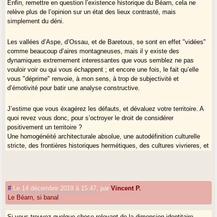
Enfin, remettre en question l’existence historique du Béarn, cela ne
relève plus de l’opinion sur un état des lieux contrasté, mais
simplement du déni.
Les vallées d’Aspe, d’Ossau, et de Baretous, se sont en effet "vidées"
comme beaucoup d’aires montagneuses, mais il y existe des
dynamiques extremement interessantes que vous semblez ne pas
vouloir voir ou qui vous échappent ; et encore une fois, le fait qu’elle
vous "déprime" renvoie, à mon sens, à trop de subjectivité et
d’émotivité pour batir une analyse constructive.
J’estime que vous éxagérez les défauts, et dévaluez votre territoire. A
quoi revez vous donc, pour s’octroyer le droit de considérer
positivement un territoire ?
Une homogénéité architecturale absolue, une autodéfinition culturelle
stricte, des frontières historiques hermétiques, des cultures vivrieres, et
la dynamique démographique d’une métropole ? Ce genre de pays
n’existe tout simplement pas, son évocation ne sert qu’à marteler,par
un contraste imaginaire, son désaroi.
#
Le 14 décembre 2019 à 15:47
,
par
Vincent P.
Vous ne revenez sur aucun point constructif évoqué, pour buter sur
Le Béarn, si banal
deux éléments, vous égarer dans l’histoire pour chercher à nier des
évidences, et vous figer sur des images, des contenants, en pointant
Si vous trouvez quelque chose relevant de la dimension identitaire