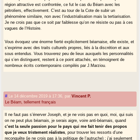
région attractive est confrontée, ce fut le cas du Béarn avec les
pétroliers, effectivement. C’est au tour de la Cote de subir un
phénomène similaire, non avec l’industrialisation mais la tertiarisation.
Je ne crois pas que ce soit par faiblesse qu’on ne résiste ou pas à ces
vagues de l’Histoire.
Vous évoquez une énorme fierté explicitement béarnaise, elle existe, et
s’exprime avec des traits culturels propres, liés à la discrétion et aux
sous entendus. Vous trouverez peu de lieux auxquels les personnalités
qui s’en distinguent, restent à ce point attachés, en témoignent de
nombreux écrits contemporains compilés par J.Marziou.
#
Le 14 décembre 2019 à 17:36
,
par
Vincent P.
Le Béarn, tellement français
Il ne faut pas s’énerver Joseph, et je ne vois pas en quoi, moi, qui suis
on ne peut plus béarnais, je serais aigre, voire anti-béarnais, quand
c’est la seule passion pour le pays qui me fait tenir des propos
que je veux tristement réalistes
, pour trouver les ressorts d’une
reconquête (je ne crois pas à la politique de l’autruche) ; j’ai seulement