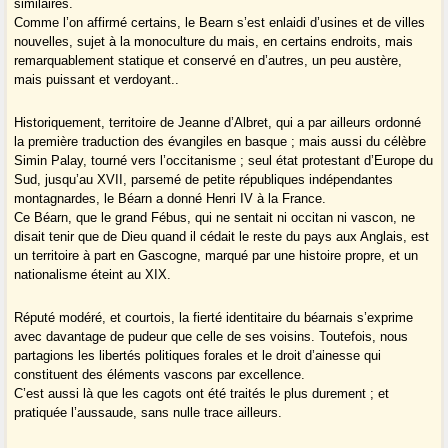
similaires.
Comme l’on affirmé certains, le Bearn s’est enlaidi d’usines et de villes
nouvelles, sujet à la monoculture du mais, en certains endroits, mais
remarquablement statique et conservé en d’autres, un peu austère,
mais puissant et verdoyant..
Historiquement, territoire de Jeanne d’Albret, qui a par ailleurs ordonné
la première traduction des évangiles en basque ; mais aussi du célèbre
Simin Palay, tourné vers l’occitanisme ; seul état protestant d’Europe du
Sud, jusqu’au XVII, parsemé de petite républiques indépendantes
montagnardes, le Béarn a donné Henri IV à la France.
Ce Béarn, que le grand Fébus, qui ne sentait ni occitan ni vascon, ne
disait tenir que de Dieu quand il cédait le reste du pays aux Anglais, est
un territoire à part en Gascogne, marqué par une histoire propre, et un
nationalisme éteint au XIX.
Réputé modéré, et courtois, la fierté identitaire du béarnais s’exprime
avec davantage de pudeur que celle de ses voisins. Toutefois, nous
partagions les libertés politiques forales et le droit d’ainesse qui
constituent des éléments vascons par excellence.
C’est aussi là que les cagots ont été traités le plus durement ; et
pratiquée l’aussaude, sans nulle trace ailleurs.