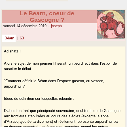
Le Bearn, coeur de
Gascogne ?
samedi 14 décembre 2019
-
joseph
Béarn
|
63
Adishatz !
Alors le sujet de mon premier fil serait, un peu direct dans l’espoir de
susciter le débat :
"Comment définir le Béarn dans l’espace gascon, ou vascon,
aujourd’hui ?
Idées de définition sur lesquelles rebondir :
D’abord en tant que principauté souveraine, seul territoire de Gascogne
aux frontières stabilisées au cours des siècles (excepté la zone
d’Arzacq ajoutée tardivement) et réellement représenté aujourd’hui par
un drapeau ancestral, les fameuses
vaquetas
, quand les autres