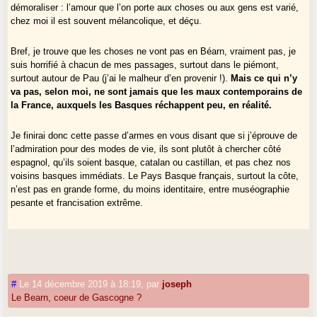
je vous le rappelle, porté par l’electorat basque.
démoraliser : l’amour que l’on porte aux choses ou aux gens est varié,
La dialectique vous échappe à nouveau."
chez moi il est souvent mélancolique, et déçu.
Qu’il profite de sa circo bicéphale, il ne l’aura pas longtemps au rythme
Bref, je trouve que les choses ne vont pas en Béarn, vraiment pas, je
où Béarn et Pays Basque divorcent pour à peu près tout. Pour le reste,
suis horrifié à chacun de mes passages, surtout dans le piémont,
le mandat de député étant national et a priori détaché du corps électoral
surtout autour de Pau (j’ai le malheur d’en provenir !).
Mais ce qui n’y
qu’il a élu, ce que je juge, ce sont les propositions de Jean Lassalle en
va pas, selon moi, ne sont jamais que les maux contemporains de
matière de développement économique local, d’efficacité de l’action
la France, auxquels les Basques réchappent peu, en réalité.
publique au sens administratif, et
je ne vois qu’un homme englué
dans la mystique de la Vème République
, avec en point d’orgue, la
Je finirai donc cette passe d’armes en vous disant que si j’éprouve de
figure du maire, infaillible. Je pense l’absolu contraire,
la France crève
l’admiration pour des modes de vie, ils sont plutôt à chercher côté
de l’incurie de ses maires.
espagnol, qu’ils soient basque, catalan ou castillan, et pas chez nos
voisins basques immédiats. Le Pays Basque français, surtout la côte,
n’est pas en grande forme, du moins identitaire, entre muséographie
pesante et francisation extrême.
#
Le 14 décembre 2019 à 18:19
,
par
joseph
Le Bearn, coeur de Gascogne ?