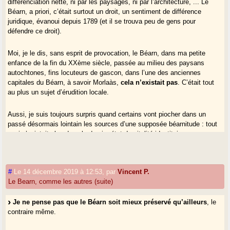
différenciation nette, ni par les paysages, ni par l’architecture, ... Le
Béarn, a priori, c’était surtout un droit, un sentiment de différence
juridique, évanoui depuis 1789 (et il se trouva peu de gens pour
défendre ce droit).
Moi, je le dis, sans esprit de provocation, le Béarn, dans ma petite
enfance de la fin du XXème siècle, passée au milieu des paysans
autochtones, fins locuteurs de gascon, dans l’une des anciennes
capitales du Béarn, à savoir Morlaàs,
cela n’existait pas
. C’était tout
au plus un sujet d’érudition locale.
Aussi, je suis toujours surpris quand certains vont piocher dans un
passé désormais lointain les sources d’une supposée béarnitude : tout
ceci n’existait plus dans le dernier état de vitalité identitaire non-
française des "Béarnais". Ils étaient béarnais, par inertie du temps,
mais surtout, disons la vérité, parce qu’au sein du département, il y
avait des Basques.
#
Le 14 décembre 2019 à 12:53
,
par
Vincent P.
Le Bearn, comme les autres (suite)
Et si l’occitanisme orthézien, dans sa première mouture, n’avait pas
insisté sur les termes béarnais et Béarn (c’est eux le "carnaval
Je ne pense pas que le Béarn soit mieux préservé qu’ailleurs
, le
biarnés"), les Béarnais auraient été comme les autres méridionaux de
contraire même.
France, à s’appeler d’un nom de département, à ne pas trop savoir qui
ils sont. Il n’y a pas de résistance béarnaise plus forte qu’ailleurs, sauf