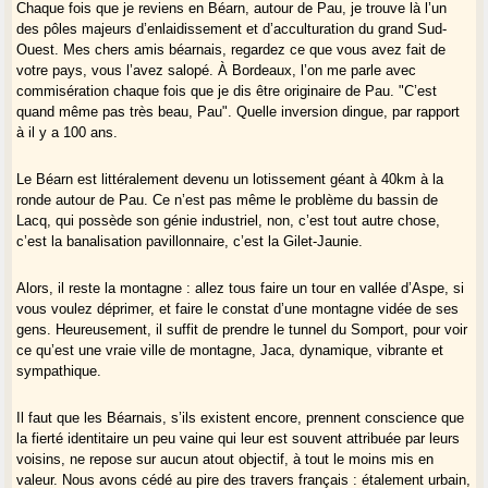
il y a encore 20 ans quelques "parçans" plus conservateurs, tandis que
Chaque fois que je reviens en Béarn, autour de Pau, je trouve là l’un
la vallée du Gave, elle, entre Orthez et Nay le cœur du Béarn, entrait
des pôles majeurs d’enlaidissement et d’acculturation du grand Sud-
dans l’ère industrielle, avec du retard.
Ouest. Mes chers amis béarnais, regardez ce que vous avez fait de
votre pays, vous l’avez salopé. À Bordeaux, l’on me parle avec
commisération chaque fois que je dis être originaire de Pau. "C’est
quand même pas très beau, Pau". Quelle inversion dingue, par rapport
à il y a 100 ans.
Le Béarn est littéralement devenu un lotissement géant à 40km à la
ronde autour de Pau. Ce n’est pas même le problème du bassin de
Lacq, qui possède son génie industriel, non, c’est tout autre chose,
c’est la banalisation pavillonnaire, c’est la Gilet-Jaunie.
Alors, il reste la montagne : allez tous faire un tour en vallée d’Aspe, si
vous voulez déprimer, et faire le constat d’une montagne vidée de ses
gens. Heureusement, il suffit de prendre le tunnel du Somport, pour voir
ce qu’est une vraie ville de montagne, Jaca, dynamique, vibrante et
sympathique.
Il faut que les Béarnais, s’ils existent encore, prennent conscience que
la fierté identitaire un peu vaine qui leur est souvent attribuée par leurs
voisins, ne repose sur aucun atout objectif, à tout le moins mis en
valeur. Nous avons cédé au pire des travers français : étalement urbain,