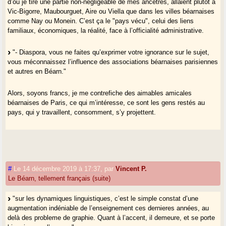
d’où je tire une partie non-négligeable de mes ancêtres, allaient plutôt à
Vic-Bigorre, Maubourguet, Aire ou Viella que dans les villes béarnaises
comme Nay ou Monein. C’est ça le "pays vécu", celui des liens
familiaux, économiques, la réalité, face à l’officialité administrative.
"- Diaspora, vous ne faites qu’exprimer votre ignorance sur le sujet,
vous méconnaissez l’influence des associations béarnaises parisiennes
et autres en Béarn."
Alors, soyons francs, je me contrefiche des aimables amicales
béarnaises de Paris, ce qui m’intéresse, ce sont les gens restés au
pays, qui y travaillent, consomment, s’y projettent.
"Les vaquetas sont sur nombre de mairies, surtout dans le piémont"
Oui, et ? C’est bien, c’est un joli drapeau, et de fait, les Béarnais sont
béarnais, au moment de chercher un ancrage local, de plus en plus
#
Le 14 décembre 2019 à 17:37
,
par
Vincent P.
prégnant dans nos sociétés, ils vont chercher les "vaquetas". Cela me
Le Béarn, tellement français (suite)
semble naturel, mais cela ne dit rien à ce qu’il y a derrière ces vaches,
ce qu’il reste de force identitaire, et j’ai même le souvenir assez
"sur les dynamiques linguistiques, c’est le simple constat d’une
tragique du village d’Urost, drapeau béarnais levé bien haut, et deux
augmentation indéniable de l’enseignement ces dernieres années, au
maisons provençales rosacées encadrant la mairie.
delà des probleme de graphie. Quant à l’accent, il demeure, et se porte