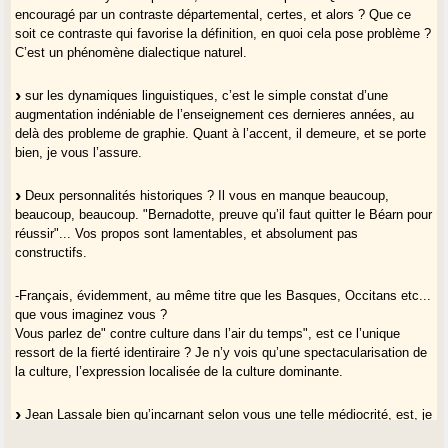
encouragé par un contraste départemental, certes, et alors ? Que ce
soit ce contraste qui favorise la définition, en quoi cela pose problème ?
C’est un phénomène dialectique naturel.
sur les dynamiques linguistiques, c’est le simple constat d’une
augmentation indéniable de l’enseignement ces dernieres années, au
delà des probleme de graphie. Quant à l’accent, il demeure, et se porte
bien, je vous l’assure.
Deux personnalités historiques ? Il vous en manque beaucoup,
beaucoup, beaucoup. "Bernadotte, preuve qu’il faut quitter le Béarn pour
réussir"... Vos propos sont lamentables, et absolument pas
constructifs.
-Français, évidemment, au même titre que les Basques, Occitans etc...
que vous imaginez vous ?
Vous parlez de" contre culture dans l’air du temps", est ce l’unique
ressort de la fierté identiraire ? Je n’y vois qu’une spectacularisation de
la culture, l’expression localisée de la culture dominante.
Jean Lassale bien qu’incarnant selon vous une telle médiocrité, est, je
vous le rappelle, porté par l’electorat basque.