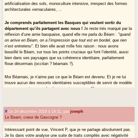
artificialisation des sols, monoculture intensive, irrespect des formes
architecturales vernaculaires, ...
Je comprends parfaitement les Basques qui veulent sortir du
département qu’ils partagent avec nous !
Je reste très marqué par la
réflexion d’une amie basquaise, quand elle me parla du Béarn :
"quand
on arrive en Béarn, on a l’impression que tout est en bordel, que rien
n’est entretenu"
. Et bien elle avait mille fois raison : nous avons
bousillé le Béarn, sur tous les points cruciaux qui font l’identité, aussi
bien dans ses paysages que sa cohérence identitaire, parfaitement
floue désormais (occitan ? béarnais ?).
Moi Béarnais, je n’aime pas ce que le Béarn est devenu. Et je ne lui
trouve aucun des ressorts identitaires susceptibles de servir de modèle
pour une renaissance plus largement gasconne.
Nous nous sommes
banalisés, au dernier degré, et ceux qui ne veulent pas le voir se
refusent à voir ce qu’est le XXIème siècle.
#
Le 14 décembre 2019 à 14:11
,
par
joseph
Le Bearn, coeur de Gascogne ?
Intéressant point de vue, Vincent P, que je ne partage absolument pas.
Je lis dans votre analyse une suite de traits compilés avec négativité