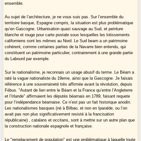
ensemble.
Au sujet de l’architecture, je ne vous suis pas. Sur l’ensemble du
territoire basque, Espagne compris, la situation est plus problématique
qu’en Gascogne. Urbanisation quasi sauvage au Sud, et peinture
blanche et rouge pour carte postale sous lesquelles les lotissements
californiens sont les mêmes au Nord. Le Sud bearn a un patrimoine
cohérent, comme certaines parties de la Navarre bien entendu, qui
constituent un patrimoine particulier, contrairement à une grande partie
du Labourd par exemple.
Sur le nationalisme, je reconnais un usage abusif du terme. Le Béarn a
raté la vague nationaliste du 19eme, ainsi que la Gascogne. Je faisais
référence à une souverraineté très affirmée avant la révolution, depuis
Fébus. "Autant de lien entre le Béarn et la France qu’entre l’Angleterre
et l’Irlande" affirmaient les députés béarnais en 1789, faisant requete
pour l’indépendance béarnaise. Ce n’est pas un fait historique anodin.
Les nationalismes basques (né à Bilbao, et non en Iparalde, ou l’on
avait pas non plus significativement resisté à la francisation
républicaine) , catalans et occitans, sont à mettre sur un autre plan que
la construction nationale espagnole et française.
Le "remplacement de population" est une problématique à laquelle toute