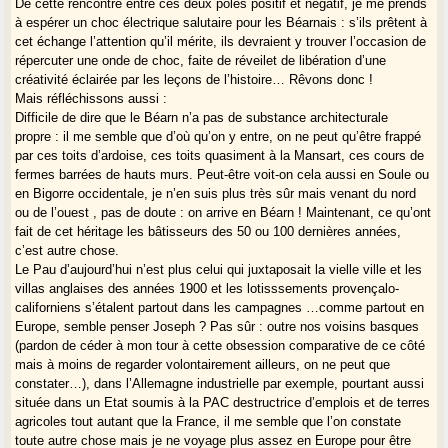
De cette rencontre entre ces deux pôles positif et négatif, je me prends
à espérer un choc électrique salutaire pour les Béarnais : s’ils prêtent à
cet échange l’attention qu’il mérite, ils devraient y trouver l’occasion de
répercuter une onde de choc, faite de réveilet de libération d’une
créativité éclairée par les leçons de l’histoire… Rêvons donc !
Mais réfléchissons aussi :
Difficile de dire que le Béarn n’a pas de substance architecturale
propre : il me semble que d’où qu’on y entre, on ne peut qu’être frappé
par ces toits d’ardoise, ces toits quasiment à la Mansart, ces cours de
fermes barrées de hauts murs. Peut-être voit-on cela aussi en Soule ou
en Bigorre occidentale, je n’en suis plus très sûr mais venant du nord
ou de l’ouest , pas de doute : on arrive en Béarn ! Maintenant, ce qu’ont
fait de cet héritage les bâtisseurs des 50 ou 100 dernières années,
c’est autre chose.
Le Pau d’aujourd’hui n’est plus celui qui juxtaposait la vielle ville et les
villas anglaises des années 1900 et les lotisssements provençalo-
californiens s’étalent partout dans les campagnes …comme partout en
Europe, semble penser Joseph ? Pas sûr : outre nos voisins basques
(pardon de céder à mon tour à cette obsession comparative de ce côté
mais à moins de regarder volontairement ailleurs, on ne peut que
constater…), dans l’Allemagne industrielle par exemple, pourtant aussi
située dans un Etat soumis à la PAC destructrice d’emplois et de terres
agricoles tout autant que la France, il me semble que l’on constate
toute autre chose mais je ne voyage plus assez en Europe pour être