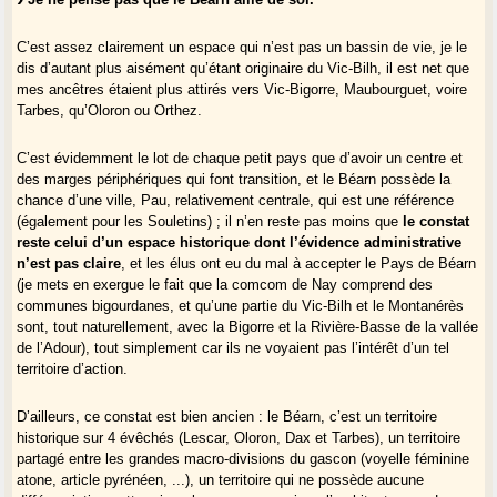
C’est assez clairement un espace qui n’est pas un bassin de vie, je le
dis d’autant plus aisément qu’étant originaire du Vic-Bilh, il est net que
mes ancêtres étaient plus attirés vers Vic-Bigorre, Maubourguet, voire
Tarbes, qu’Oloron ou Orthez.
C’est évidemment le lot de chaque petit pays que d’avoir un centre et
des marges périphériques qui font transition, et le Béarn possède la
chance d’une ville, Pau, relativement centrale, qui est une référence
(également pour les Souletins) ; il n’en reste pas moins que
le constat
reste celui d’un espace historique dont l’évidence administrative
n’est pas claire
, et les élus ont eu du mal à accepter le Pays de Béarn
(je mets en exergue le fait que la comcom de Nay comprend des
communes bigourdanes, et qu’une partie du Vic-Bilh et le Montanérès
sont, tout naturellement, avec la Bigorre et la Rivière-Basse de la vallée
de l’Adour), tout simplement car ils ne voyaient pas l’intérêt d’un tel
territoire d’action.
D’ailleurs, ce constat est bien ancien : le Béarn, c’est un territoire
historique sur 4 évêchés (Lescar, Oloron, Dax et Tarbes), un territoire
partagé entre les grandes macro-divisions du gascon (voyelle féminine
atone, article pyrénéen, ...), un territoire qui ne possède aucune