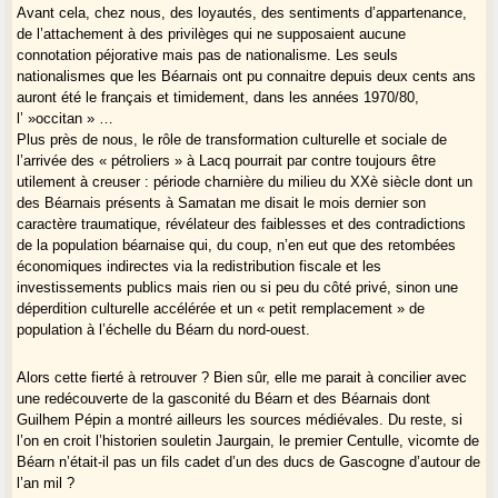
Avant cela, chez nous, des loyautés, des sentiments d’appartenance,
de l’attachement à des privilèges qui ne supposaient aucune
connotation péjorative mais pas de nationalisme. Les seuls
nationalismes que les Béarnais ont pu connaitre depuis deux cents ans
auront été le français et timidement, dans les années 1970/80,
l’ »occitan » …
Plus près de nous, le rôle de transformation culturelle et sociale de
l’arrivée des « pétroliers » à Lacq pourrait par contre toujours être
utilement à creuser : période charnière du milieu du XXè siècle dont un
des Béarnais présents à Samatan me disait le mois dernier son
caractère traumatique, révélateur des faiblesses et des contradictions
de la population béarnaise qui, du coup, n’en eut que des retombées
économiques indirectes via la redistribution fiscale et les
investissements publics mais rien ou si peu du côté privé, sinon une
déperdition culturelle accélérée et un « petit remplacement » de
population à l’échelle du Béarn du nord-ouest.
Alors cette fierté à retrouver ? Bien sûr, elle me parait à concilier avec
une redécouverte de la gasconité du Béarn et des Béarnais dont
Guilhem Pépin a montré ailleurs les sources médiévales. Du reste, si
l’on en croit l’historien souletin Jaurgain, le premier Centulle, vicomte de
Béarn n’était-il pas un fils cadet d’un des ducs de Gascogne d’autour de
l’an mil ?