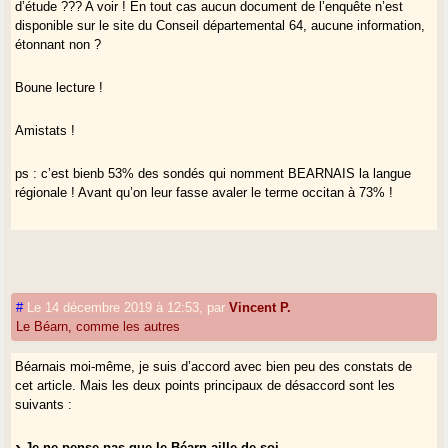
d’étude ??? A voir ! En tout cas aucun document de l’enquête n’est
disponible sur le site du Conseil départemental 64, aucune information,
étonnant non ?
Boune lecture !
Amistats !
ps : c’est bienb 53% des sondés qui nomment BEARNAIS la langue
régionale ! Avant qu’on leur fasse avaler le terme occitan à 73% !
#
Le 14 décembre 2019 à 12:53
,
par
Vincent P.
Le Béarn, comme les autres
Béarnais moi-même, je suis d’accord avec bien peu des constats de
cet article. Mais les deux points principaux de désaccord sont les
suivants :
Je ne pense pas que le Béarn aille de soi.