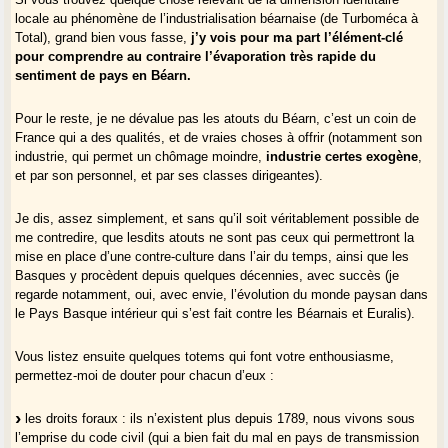
avec excès la laideur paysagère. Suffirait il de repeindre ses
locale au phénomène de l’industrialisation béarnaise (de Turboméca à
charpentes pour exister ? De crier sur les toits ?
Total), grand bien vous fasse,
j’y vois pour ma part l’élément-clé
pour comprendre au contraire l’évaporation très rapide du
Nombre de points évoqués (les droits foraux, les personnalités
sentiment de pays en Béarn.
historiques, la persistance des vaquetas, les sociétés de diaspora, les
dynamiques linguistiques, les spécificités des territoires ruraux
Pour le reste, je ne dévalue pas les atouts du Béarn, c’est un coin de
montagneux, les particularismes culturels subsistant, les actions
France qui a des qualités, et de vraies choses à offrir (notamment son
politiques communes à toutes les parties du Bearn..) semblent ne point
industrie, qui permet un chômage moindre,
industrie certes exogène
,
vous intéresser, pas plus que la position centrale dans un espace
et par son personnel, et par ses classes dirigeantes).
vasconique.
Je dis, assez simplement, et sans qu’il soit véritablement possible de
Certes, le Béarn n’est pas en tout point chargé de particularismes,
me contredire, que lesdits atouts ne sont pas ceux qui permettront la
(mais il en existe, et il n’est pas nécessaire de les inventer, comme
mise en place d’une contre-culture dans l’air du temps, ainsi que les
certains sont amenés à le faire ailleurs), n’est plus ce qu’il a été dans
Basques y procèdent depuis quelques décennies, avec succès (je
l’Histoire, s’est francisé et modernisé. De là à parler d’une "banalisation
regarde notamment, oui, avec envie, l’évolution du monde paysan dans
au dernier degré", c’est exagéré.
le Pays Basque intérieur qui s’est fait contre les Béarnais et Euralis).
Ou se trouvent donc selon votre analyse si radicale les ressorts
Vous listez ensuite quelques totems qui font votre enthousiasme,
identitaires pour une rennaissance gasconne ?
permettez-moi de douter pour chacun d’eux :
les droits foraux : ils n’existent plus depuis 1789, nous vivons sous
l’emprise du code civil (qui a bien fait du mal en pays de transmission