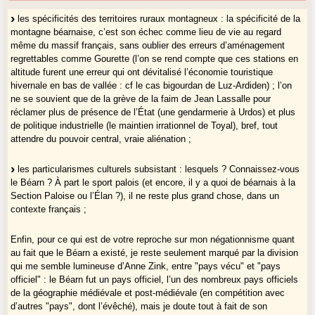
les dynamiques linguistiques : c’est à peine si l’on entend encore
les spécificités des territoires ruraux montagneux : la spécificité de la
l’accent du Sud-Ouest en français à Pau ;
montagne béarnaise, c’est son échec comme lieu de vie au regard
même du massif français, sans oublier des erreurs d’aménagement
regrettables comme Gourette (l’on se rend compte que ces stations en
altitude furent une erreur qui ont dévitalisé l’économie touristique
hivernale en bas de vallée : cf le cas bigourdan de Luz-Ardiden) ; l’on
ne se souvient que de la grève de la faim de Jean Lassalle pour
réclamer plus de présence de l’État (une gendarmerie à Urdos) et plus
de politique industrielle (le maintien irrationnel de Toyal), bref, tout
attendre du pouvoir central, vraie aliénation ;
les particularismes culturels subsistant : lesquels ? Connaissez-vous
le Béarn ? À part le sport palois (et encore, il y a quoi de béarnais à la
Section Paloise ou l’Élan ?), il ne reste plus grand chose, dans un
contexte français ;
Enfin, pour ce qui est de votre reproche sur mon négationnisme quant
au fait que le Béarn a existé, je reste seulement marqué par la division
qui me semble lumineuse d’Anne Zink, entre "pays vécu" et "pays
officiel" : le Béarn fut un pays officiel, l’un des nombreux pays officiels
de la géographie médiévale et post-médiévale (en compétition avec
d’autres "pays", dont l’évêché), mais je doute tout à fait de son