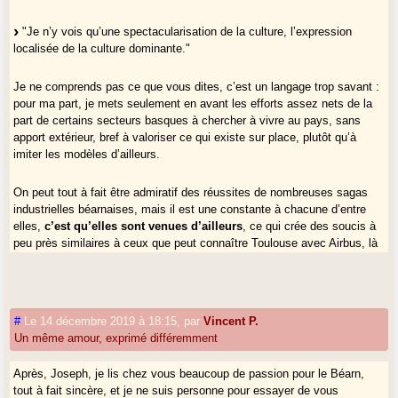
"Je n’y vois qu’une spectacularisation de la culture, l’expression
localisée de la culture dominante."
Je ne comprends pas ce que vous dites, c’est un langage trop savant :
pour ma part, je mets seulement en avant les efforts assez nets de la
part de certains secteurs basques à chercher à vivre au pays, sans
apport extérieur, bref à valoriser ce qui existe sur place, plutôt qu’à
imiter les modèles d’ailleurs.
On peut tout à fait être admiratif des réussites de nombreuses sagas
industrielles béarnaises, mais il est une constante à chacune d’entre
elles,
c’est qu’elles sont venues d’ailleurs
, ce qui crée des soucis à
peu près similaires à ceux que peut connaître Toulouse avec Airbus, là
encore d’un seul point de vue de la vitalité de la culture locale, étant
entendu qu’Airbus est une formidable réussite économique.
Bref, vous ne pourrez pas parler du Béarn contemporain sans prendre
#
Le 14 décembre 2019 à 18:15
,
par
Vincent P.
en compte la Totalie. Elle est peu béarno-compatible, en l’état, très
Un même amour, exprimé différemment
hors-sol.
Après, Joseph, je lis chez vous beaucoup de passion pour le Béarn,
"Jean Lassale bien qu’incarnant selon vous une telle médiocrité, est,
tout à fait sincère, et je ne suis personne pour essayer de vous