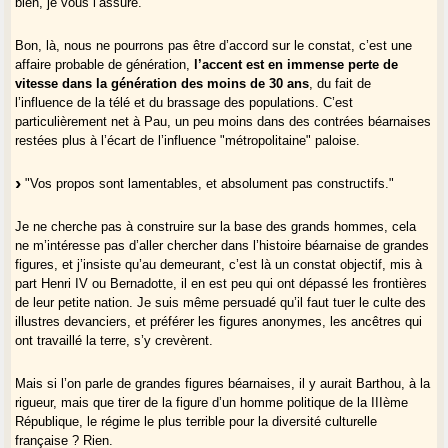
bien, je vous l’assure."
Bref, la forme quand elle est aussi superficielle qu’un symbole
m’intéresse peu, même si je me réjouis de voir un drapeau béarnais au
Bon, là, nous ne pourrons pas être d’accord sur le constat, c’est une
fronton des communes.
affaire probable de génération,
l’accent est en immense perte de
vitesse dans la génération des moins de 30 ans
, du fait de
l’influence de la télé et du brassage des populations. C’est
particulièrement net à Pau, un peu moins dans des contrées béarnaises
restées plus à l’écart de l’influence "métropolitaine" paloise.
"Vos propos sont lamentables, et absolument pas constructifs."
Je ne cherche pas à construire sur la base des grands hommes, cela
ne m’intéresse pas d’aller chercher dans l’histoire béarnaise de grandes
figures, et j’insiste qu’au demeurant, c’est là un constat objectif, mis à
part Henri IV ou Bernadotte, il en est peu qui ont dépassé les frontières
de leur petite nation. Je suis même persuadé qu’il faut tuer le culte des
illustres devanciers, et préférer les figures anonymes, les ancêtres qui
ont travaillé la terre, s’y crevèrent.
Mais si l’on parle de grandes figures béarnaises, il y aurait Barthou, à la
rigueur, mais que tirer de la figure d’un homme politique de la IIIème
République, le régime le plus terrible pour la diversité culturelle
française ? Rien.