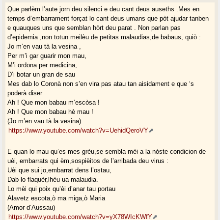
Que parlèm l’aute jorn deu silenci e deu cant deus auseths .Mes en
temps d’embarrament forçat lo cant deus umans que pòt ajudar tanben
e quauques uns que semblan hòrt deu parat . Non parlan pas
d’epidemia ,non totun meilèu de petitas malaudias,de babaus, quiò :
Jo m’en vau tà la vesina ,
Per m’i gar guarir mon mau,
M’i ordona per medicina,
D’i botar un gran de sau
Mes dab lo Coronà non s’en vira pas atau tan aisidament e que ‘s
poderà diser
Ah ! Que mon babau m’escòsa !
Ah ! Que mon babau hè mau !
(Jo m’en vau tà la vesina)
https://www.youtube.com/watch?v=UehidQeroVY
E quan lo mau qu’es mes grèu,se sembla mèi a la nòste condicion de
uèi, embarrats qui èm,sospièitos de l’arribada deu virus :
Uèi que sui jo,embarrat dens l’ostau,
Dab lo flaquèr,lhèu ua malaudia.
Lo mèi qui poix qu’èi d’anar tau portau
Alavetz escota,ò ma miga,ò Maria
(Amor d’Aussau)
https://www.youtube.com/watch?v=yX78WIcKWfY