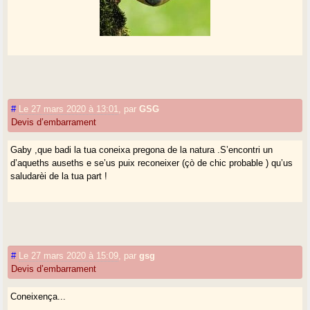
#
Le 27 mars 2020 à 13:01
,
par
GSG
Devis d’embarrament
Gaby ,que badi la tua coneixa pregona de la natura .S’encontri un
d’aqueths auseths e se’us puix reconeixer (çò de chic probable ) qu’us
saludarèi de la tua part !
#
Le 27 mars 2020 à 15:09
,
par
gsg
Devis d’embarrament
Coneixença...