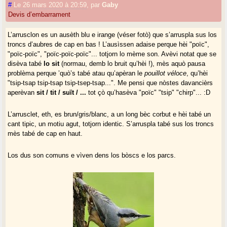
#
Le 26 mars 2020 à 20:59
,
par
Gaby
Devis d’embarrament
L’arrusclon es un ausèth blu e irange (véser fotò) que s’arruspla sus los
troncs d’aubres de cap en bas ! L’ausìssen adaise perque hèi "poïc",
"poïc-poïc", "poïc-poïc-poïc"... totjorn lo mème son. Avèvi notat que se
disèva tabé
lo sit
(normau, demb lo bruit qu’hèi !), mès aquò pausa
problèma perque ’quò’s tabé atau qu’apèran le
pouillot véloce
, qu’hèi
"tsip-tsap tsip-tsap tsip-tsep-tsap...". Me pensi que nòstes davancièrs
aperèvan
sit / tit / suït / ...
tot çò qu’hasèva "poïc" "tsip" "chirp"... :D
L’arrusclet, eth, es brun/gris/blanc, a un long bèc corbut e hèi tabé un
cant tipic, un motiu agut, totjorn identic. S’arruspla tabé sus los troncs
mès tabé de cap en haut.
Los dus son comuns e vìven dens los bòscs e los parcs.