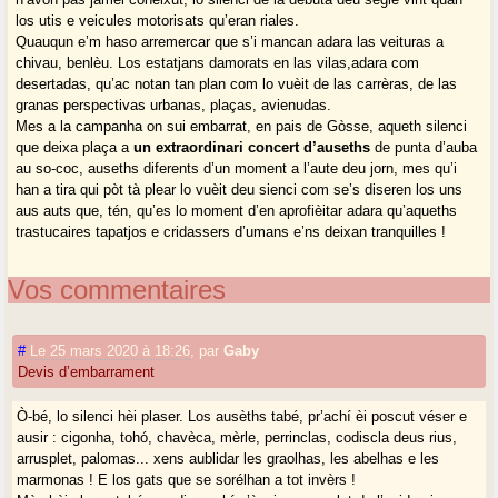
los utis e veicules motorisats qu’eran riales.
Quauqun e’m haso arremercar que s’i mancan adara las veituras a
chivau, benlèu. Los estatjans damorats en las vilas,adara com
desertadas, qu’ac notan tan plan com lo vuèit de las carrèras, de las
granas perspectivas urbanas, plaças, avienudas.
Mes a la campanha on sui embarrat, en pais de Gòsse, aqueth silenci
que deixa plaça a
un extraordinari concert d’auseths
de punta d’auba
au so-coc, auseths diferents d’un moment a l’aute deu jorn, mes qu’i
han a tira qui pòt tà plear lo vuèit deu sienci com se’s diseren los uns
aus auts que, tén, qu’es lo moment d’en aprofièitar adara qu’aqueths
trastucaires tapatjos e cridassers d’umans e’ns deixan tranquilles !
Vos commentaires
#
Le 25 mars 2020 à 18:26
,
par
Gaby
Devis d’embarrament
Ò-bé, lo silenci hèi plaser. Los ausèths tabé, pr’achí èi poscut véser e
ausir : cigonha, tohó, chavèca, mèrle, perrinclas, codiscla deus rius,
arrusplet, palomas... xens aublidar les graolhas, les abelhas e les
marmonas ! E los gats que se sorélhan a tot invèrs !