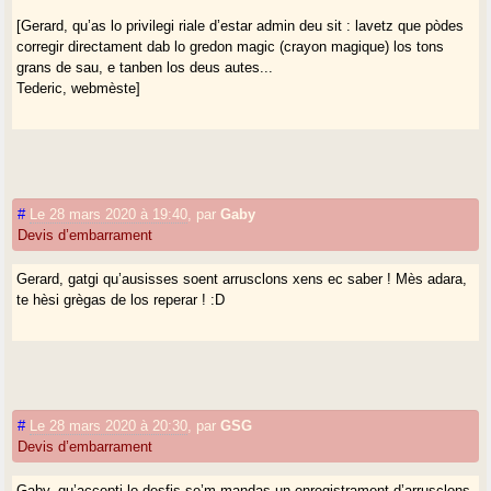
[Gerard, qu’as lo privilegi riale d’estar admin deu sit : lavetz que pòdes
corregir directament dab lo gredon magic (crayon magique) los tons
grans de sau, e tanben los deus autes...
Tederic, webmèste]
#
Le 28 mars 2020 à 19:40
,
par
Gaby
Devis d’embarrament
Gerard, gatgi qu’ausisses soent arrusclons xens ec saber ! Mès adara,
te hèsi grègas de los reperar ! :D
#
Le 28 mars 2020 à 20:30
,
par
GSG
Devis d’embarrament
Gaby, qu’accepti lo desfis se’m mandas un enregistrament d’arrusclons