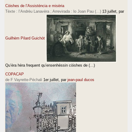
Còishes de l’Assisténcia e misèria
Tèxte : l’Andrèu Lanavèra ; Arrevirada : lo Joan Pau (…)
13 juillet
, par
Guilhèm Pilard Guichòt
Qu’èra hèra frequent qu’ensenhèssin còishes de (…)
COPACAP
de F Vayrette-Péchali
1er juillet
, par
jean-paul ducos