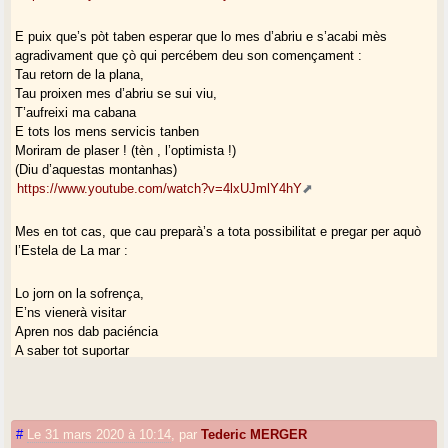
E puix que’s pòt taben esperar que lo mes d’abriu e s’acabi mès
agradivament que çò qui percébem deu son començament :
Tau retorn de la plana,
Tau proixen mes d’abriu se sui viu,
T’aufreixi ma cabana
E tots los mens servicis tanben
Moriram de plaser ! (tèn , l’optimista !)
(Diu d’aquestas montanhas)
https://www.youtube.com/watch?v=4lxUJmlY4hY
Mes en tot cas, que cau preparà’s a tota possibilitat e pregar per aquò
l’Estela de La mar :
Lo jorn on la sofrença,
E’ns vienerà visitar
Apren nos dab paciéncia
A saber tot suportar
(Estela de La Mar)
https://www.youtube.com/watch?v=Ek4Akisz89c
NB pas segur que los ligams e marxen ,vertat...
#
Le 31 mars 2020 à 10:14
,
par
Tederic MERGER