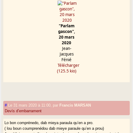
"Parlam
gascon",
20 mars
2020
Jean-
Jacques
Fénié
Télécharger
(125.5 kio)
#
Le 31 mars 2020 à 11:00
,
par
Francis MARSAN
Devís d’embarrament
Lo bon comprénedo, dab mieya paraula qu’en a pro.
( lou boun coumprenédou dab mieye paraule qu’en a prou)