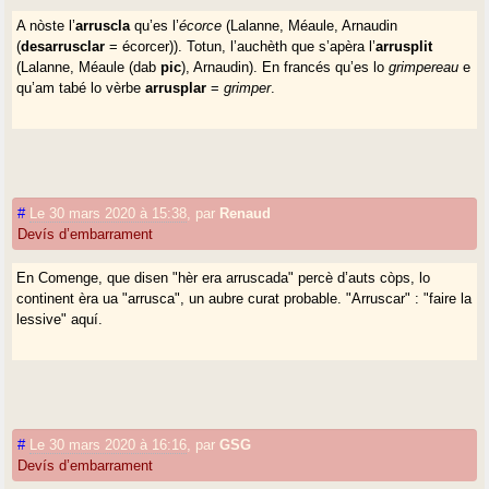
A nòste l’
arruscla
qu’es l’
écorce
(Lalanne, Méaule, Arnaudin
(
desarrusclar
= écorcer)). Totun, l’auchèth que s’apèra l’
arrusplit
(Lalanne, Méaule (dab
pic
), Arnaudin). En francés qu’es lo
grimpereau
e
qu’am tabé lo vèrbe
arrusplar
=
grimper
.
#
Le 30 mars 2020 à 15:38
,
par
Renaud
Devís d’embarrament
En Comenge, que disen "hèr era arruscada" percè d’auts còps, lo
continent èra ua "arrusca", un aubre curat probable. "Arruscar" : "faire la
lessive" aquí.
#
Le 30 mars 2020 à 16:16
,
par
GSG
Devís d’embarrament