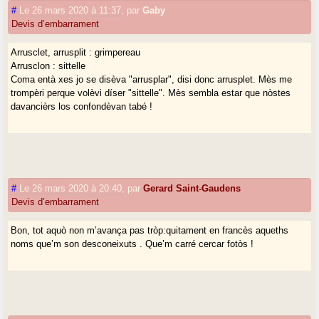
#
Le 26 mars 2020 à 11:37
,
par
Gaby
Devis d’embarrament
Arrusclet, arrusplit : grimpereau
Arrusclon : sittelle
Coma entà xes jo se disèva "arrusplar", disi donc arrusplet. Mès me
trompèri perque volèvi díser "sittelle". Mès sembla estar que nòstes
davancièrs los confondèvan tabé !
#
Le 26 mars 2020 à 20:40
,
par
Gerard Saint-Gaudens
Devis d’embarrament
Bon, tot aquò non m’avança pas tròp:quitament en francès aqueths
noms que’m son desconeixuts . Que’m carré cercar fotòs !