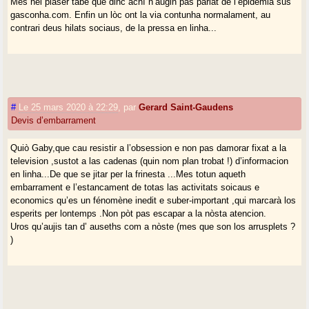
Mès hèi plaser tabé que dinc achí n’àugin pas parlat de l’epidemia sus
gasconha.com. Enfin un lòc ont la via contunha normalament, au
contrari deus hilats sociaus, de la pressa en linha...
#
Le 25 mars 2020 à 22:29
,
par
Gerard Saint-Gaudens
Devis d’embarrament
Quiò Gaby,que cau resistir a l’obsession e non pas damorar fixat a la
television ,sustot a las cadenas (quin nom plan trobat !) d’informacion
en linha...De que se jitar per la frinesta ...Mes totun aqueth
embarrament e l’estancament de totas las activitats soicaus e
economics qu’es un fénomène inedit e suber-important ,qui marcarà los
esperits per lontemps .Non pòt pas escapar a la nòsta atencion.
Uros qu’aujis tan d’ auseths com a nòste (mes que son los arrusplets ?
)