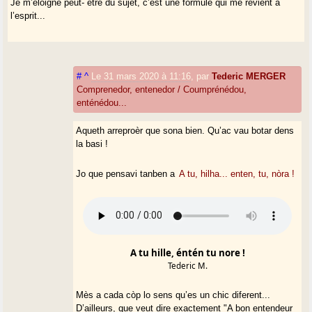
Je m’éloigne peut- être du sujet, c’est une formule qui me revient à
l’esprit...
#
^
Le 31 mars 2020 à 11:16
,
par
Tederic MERGER
Comprenedor, entenedor / Coumprénédou,
enténédou...
Aqueth arreproèr que sona bien. Qu’ac vau botar dens
la basi !
Jo que pensavi tanben a
A tu, hilha... enten, tu, nòra !
A tu hille, éntén tu nore !
Tederic M.
Mès a cada còp lo sens qu’es un chic diferent...
D’ailleurs, que veut dire exactement "A bon entendeur