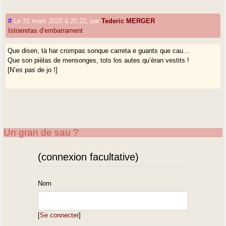
#
Le 31 mars 2020 à 20:22
,
par
Tederic MERGER
Istoeretas d’embarrament
Que disen, tà har crompas sonque carreta e guants que cau...
Que son pièlas de mensonges, tots los autes qu’èran vestits !
[N’es pas de jo !]
Un gran de sau ?
(connexion facultative)
Nom
[
Se connecter
]