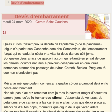
Devís d’embarrament
Devís d’embarrament
mardi 24 mars 2020
-
Gerard Saint-Gaudens
18
Qu’es curios :desempuix la debuta de l’epidemia (o de la pandemia)
,digun n’a parlat sus Gasconha.com deu Coronavirus, de l’embarrament
forçat qui es vadut la nòsta vita vitanta deus darrers uèit jorns.
Sonque’un deus amics de gasconha.com qui s-tarritè en privat de que
los darrers locutors natuaus e puixquin desapareixer en quauques
setmanas pramor deu passatge deu virus Coronà. Benlèu. Preguem tà
que non s’endevieni pas.
Mèi anar mèi que podem començar a guaitar çò qui a cambiat dejà en lo
nòste environament.
Non sèi pas s’ac atz remercat com jo mes la navetat mager d’aquestes
darrers jorns qu’es
lo tornar deu silenci
. L’absencia de veituras, de
petahums e de camions a las carrèras e a las rotas que deixa plaça au
silenci de d’autes cops, moments que digun deus qui viven adara
n’avon pas jamèi coneixut, lo silenci de la debuta deu segle vint quan