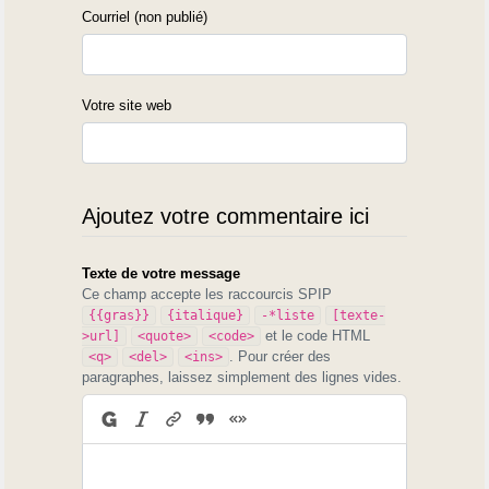
Courriel (non publié)
Votre site web
Ajoutez votre commentaire ici
Texte de votre message
Ce champ accepte les raccourcis SPIP
{{gras}}
{italique}
-*liste
[texte-
et le code HTML
>url]
<quote>
<code>
. Pour créer des
<q>
<del>
<ins>
paragraphes, laissez simplement des lignes vides.