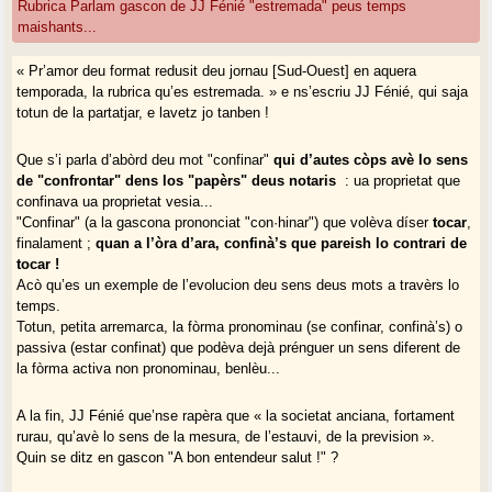
Rubrica Parlam gascon de JJ Fénié "estremada" peus temps
maishants...
« Pr’amor deu format redusit deu jornau [Sud-Ouest] en aquera
temporada, la rubrica qu’es estremada. » e ns’escriu JJ Fénié, qui saja
totun de la partatjar, e lavetz jo tanben !
Que s’i parla d’abòrd deu mot "confinar"
qui d’autes còps avè lo sens
de "confrontar" dens los "papèrs" deus notaris
: ua proprietat que
confinava ua proprietat vesia...
"Confinar" (a la gascona prononciat "con·hinar") que volèva díser
tocar
,
finalament ;
quan a l’òra d’ara, confinà’s que pareish lo contrari de
tocar !
Acò qu’es un exemple de l’evolucion deu sens deus mots a travèrs lo
temps.
Totun, petita arremarca, la fòrma pronominau (se confinar, confinà’s) o
passiva (estar confinat) que podèva dejà prénguer un sens diferent de
la fòrma activa non pronominau, benlèu...
A la fin, JJ Fénié que’nse rapèra que « la societat anciana, fortament
rurau, qu’avè lo sens de la mesura, de l’estauvi, de la prevision ».
Quin se ditz en gascon "A bon entendeur salut !" ?