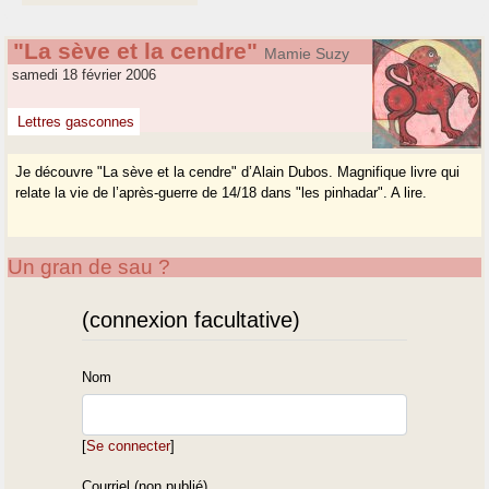
"La sève et la cendre"
Mamie Suzy
samedi 18 février 2006
Lettres gasconnes
Je découvre "La sève et la cendre" d’Alain Dubos. Magnifique livre qui
relate la vie de l’après-guerre de 14/18 dans "les pinhadar". A lire.
Un gran de sau ?
(connexion facultative)
Nom
[
Se connecter
]
Courriel (non publié)