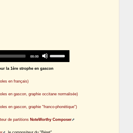
Audio
Use
Total
00:00
Player
Up/Down
duration
Arrow
ur la 1ère strophe en gascon
keys
to
increase
roles en français)
or
decrease
paroles en gascon, graphie occitane normalisée)
volume.
paroles en gascon, graphie "franco-phonétique")
teur de partitions
NoteWorthy Composer
er
, le compositeur du "Béret"