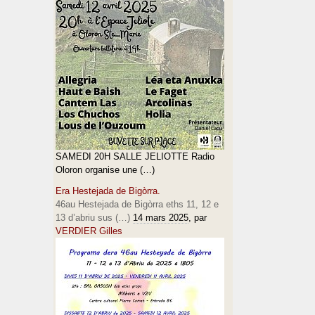
SAMEDI 20H SALLE JELIOTTE Radio
Oloron organise une (…)
Era Hestejada de Bigòrra.
46au Hestejada de Bigòrra eths 11, 12 e
13 d’abriu sus (…)
14 mars 2025
, par
VERDIER Gilles