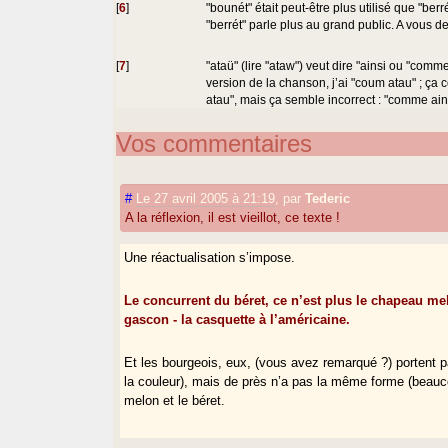
[
6
]
"bounét" était peut-être plus utilisé que "ber
"berrét" parle plus au grand public. A vous de
[
7
]
"ataü" (lire "ataw") veut dire "ainsi ou "com
version de la chanson, j’ai "coum atau" ; ça
atau", mais ça semble incorrect : "comme ains
Vos commentaires
#
Le 27 avril 2005 à 21:19
,
par
Tederic
A la réflexion, il est vieillot, ce texte !
Une réactualisation s’impose.
Le concurrent du béret, ce n’est plus le chapeau m
gascon - la casquette à l’américaine.
Et les bourgeois, eux, (vous avez remarqué ?) portent par
la couleur), mais de près n’a pas la même forme (beauc
melon et le béret.