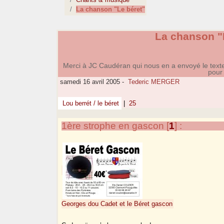
La chanson "Le béret"
La chanson "
Merci à JC Caudéran qui nous en a envoyé le texte. 
pour 
samedi 16 avril 2005
-
Tederic MERGER
Lou berrét / le béret
|
25
1ère strophe en gascon
[
1
]
:
Georges dou Cadet et le Béret gascon