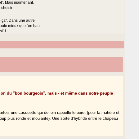
rét". Mais maintenant,
 choisir !
me ça". Dans une autre
 coule mieux que "en haut
i" !
elon du "bon bourgeois", mais - et même dans notre peuple
fois une casquette qui de loin rappelle le béret (pour la matière et
oup plus ronde et moulante). Une sorte d’hybride entre le chapeau