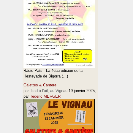
Ràdio País · La 46au edicion de la
Hesteyade de Bigòrra (…)
Galettes & Cantère
par Trad à l’ail, au Vignau
19 janvier 2025
,
par
Tederic MERGER