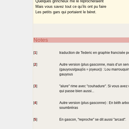
Quelques grincheux me le reprocheraient
Mais vous savez tout ce qu’ils ont pu faire
Les petits gars qui portaient le béret.
Notes
[
1
]
traduction de Tederic en graphie francisée po
[
2
]
Autre version (plus gasconne, mais d’un sens
(gauyous/gaujós = joyeux)) : Lou marrouquin
gauyous
[
3
]
"alure" rime avec "couhadure". Si vous avez
qui passe bien aussi...
[
4
]
Autre version (plus gasconne) : En bèth arb
soumbréras
[
5
]
En gascon, "reproche" se dit aussi "arcast".