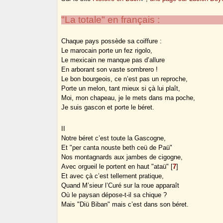
"La totale" en français :
Chaque pays possède sa coiffure :
Le marocain porte un fez rigolo,
Le mexicain ne manque pas d’allure
En arborant son vaste sombrero !
Le bon bourgeois, ce n’est pas un reproche,
Porte un melon, tant mieux si çà lui plaît,
Moi, mon chapeau, je le mets dans ma poche,
Je suis gascon et porte le béret.
II
Notre béret c’est toute la Gascogne,
Et "per canta nouste beth ceü de Paü"
Nos montagnards aux jambes de cigogne,
Avec orgueil le portent en haut "ataü"
[
7
]
Et avec çà c’est tellement pratique,
Quand M’sieur l’Curé sur la roue apparaît
Où le paysan dépose-t-il sa chique ?
Mais "Diü Biban" mais c’est dans son béret.