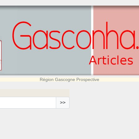
Région Gascogne Prospective
>>