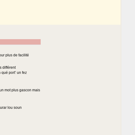
ur plus de facilité
 différent
 qué port’ un fez
 un mot plus gascon mais
ourar lou soun