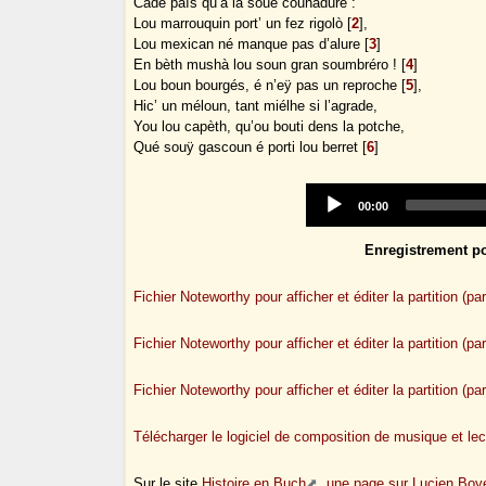
Cade païs qu’a la soue couhadure :
Lou marrouquin port’ un fez rigolò
[
2
]
,
Lou mexican né manque pas d’alure
[
3
]
En bèth mushà lou soun gran soumbréro !
[
4
]
Lou boun bourgés, é n’eÿ pas un reproche
[
5
]
,
Hic’ un méloun, tant miélhe si l’agrade,
You lou capèth, qu’ou bouti dens la potche,
Qué souÿ gascoun é porti lou berret
[
6
]
Current
00:00
time
Enregistrement po
Fichier Noteworthy pour afficher et éditer la partition (pa
Fichier Noteworthy pour afficher et éditer la partition (
Fichier Noteworthy pour afficher et éditer la partition (
Télécharger le logiciel de composition de musique et lec
Sur le site
Histoire en Buch
,
une page sur Lucien Boy