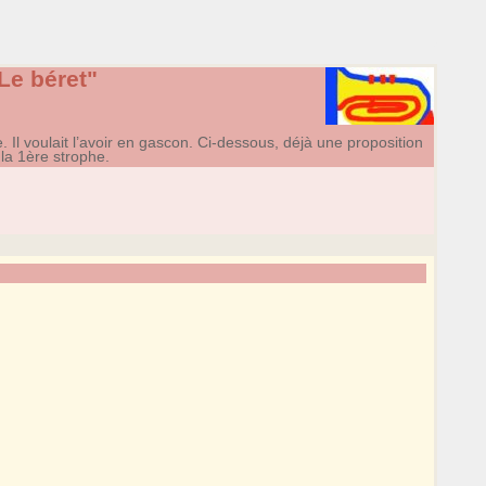
Le béret"
Il voulait l’avoir en gascon. Ci-dessous, déjà une proposition
la 1ère strophe.