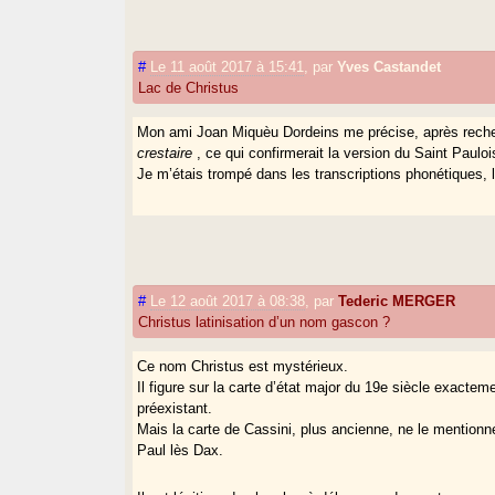
#
Le 11 août 2017 à 15:41
,
par
Yves Castandet
Lac de Christus
Mon ami Joan Miquèu Dordeins me précise, après rech
crestaire
, ce qui confirmerait la version du Saint Pauloi
Je m’étais trompé dans les transcriptions phonétiques, 
#
Le 12 août 2017 à 08:38
,
par
Tederic MERGER
Christus latinisation d’un nom gascon ?
Ce nom Christus est mystérieux.
Il figure sur la carte d’état major du 19e siècle exacte
préexistant.
Mais la carte de Cassini, plus ancienne, ne le mention
Paul lès Dax.