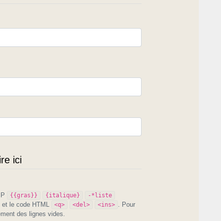
e ici
PIP
{{gras}}
{italique}
-*liste
et le code HTML
. Pour
<q>
<del>
<ins>
ement des lignes vides.