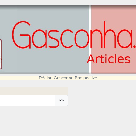
Région Gascogne Prospective
>>