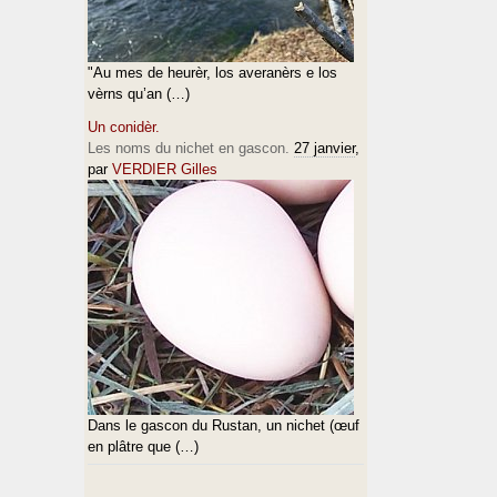
"Au mes de heurèr, los averanèrs e los
vèrns qu’an (…)
Un conidèr.
Les noms du nichet en gascon.
27 janvier
,
par
VERDIER Gilles
Dans le gascon du Rustan, un nichet (œuf
en plâtre que (…)