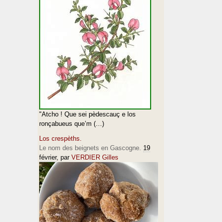
"Atcho ! Que sei pèdescauç e los
ronçabueus que’m (…)
Los crespèths.
Le nom des beignets en Gascogne.
19
février
, par
VERDIER Gilles