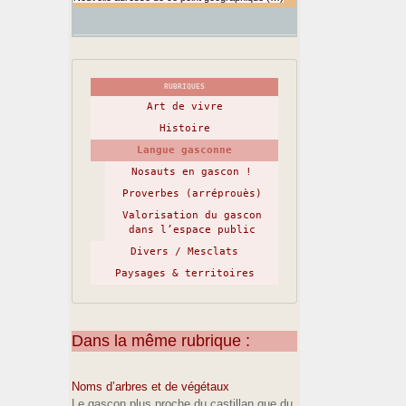
RUBRIQUES
Art de vivre
Histoire
Langue gasconne
Nosauts en gascon !
Proverbes (arréprouès)
Valorisation du gascon
dans l’espace public
Divers / Mesclats
Paysages & territoires
Dans la même rubrique :
Noms d’arbres et de végétaux
Le gascon plus proche du castillan que du