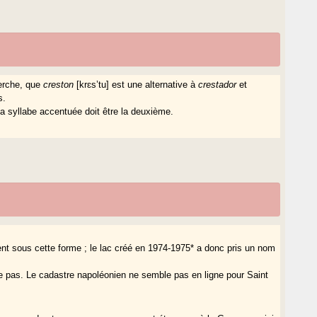
erche, que
creston
[krɛs’tu] est une alternative à
crestador
et
s.
la syllabe accentuée doit être la deuxième.
ment sous cette forme ; le lac créé en 1974-1975* a donc pris un nom
ne pas. Le cadastre napoléonien ne semble pas en ligne pour Saint