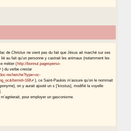
 lac de
Christus
ne vient pas du fait que Jésus ait marché sur ses
t lié au fait qu’un personne y castrait les animaux (notamment les
ce métier (
http://bonnut.pagesperso-
) du verbe
crestar
codoc-recherche?type=oc-
ang_oc&Itemid=168
), ce Saint-Paulois m’assure qu’on le nommait
oponyme), on y aurait ajouté un s [’krɛstus], modifié la voyelle
].
a m’agréerait, pour employer un gasconisme.