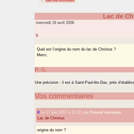
Lac de Ch
mercredi 19 avril 2006
6
Quel est l’origine du nom du lac de Christus ?
Merci.
P.-S.
Une précision : il est à Saint-Paul-lès-Dax, près d’établ
Vos commentaires
#
Le 27 juin 2017 à 16:22
,
par
Freund monique
Lac de Christus
origine du nom ?