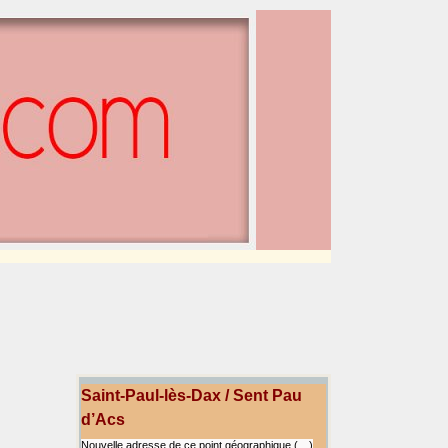
Saint-Paul-lès-Dax / Sent Pau
d’Acs
Nouvelle adresse de ce point géographique (…)