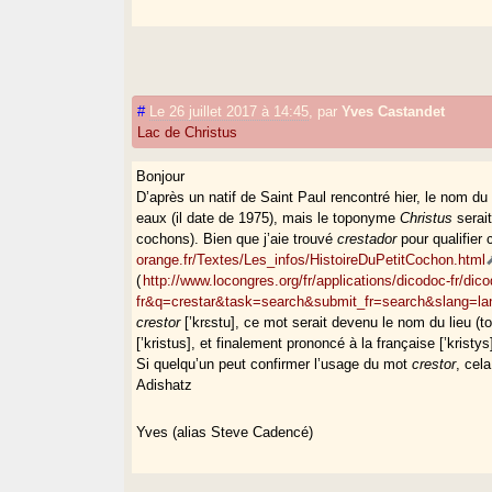
#
Le 26 juillet 2017 à 14:45
,
par
Yves Castandet
Lac de Christus
Bonjour
D’après un natif de Saint Paul rencontré hier, le nom du
eaux (il date de 1975), mais le toponyme
Christus
serai
cochons). Bien que j’aie trouvé
crestador
pour qualifier 
orange.fr/Textes/Les_infos/HistoireDuPetitCochon.html
(
http://www.locongres.org/fr/applications/dicodoc-fr/di
fr&q=crestar&task=search&submit_fr=search&slang=l
crestor
[’krɛstu], ce mot serait devenu le nom du lieu (t
[’kristus], et finalement prononcé à la française [’kristys
Si quelqu’un peut confirmer l’usage du mot
crestor
, cel
Adishatz
Yves (alias Steve Cadencé)