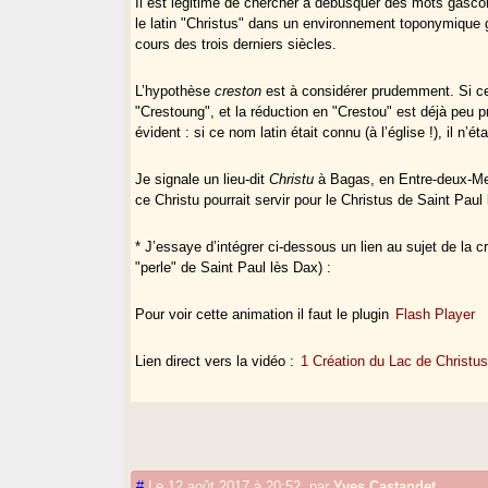
Il est légitime de chercher à débusquer des mots gas
le latin "Christus" dans un environnement toponymique 
cours des trois derniers siècles.
L’hypothèse
creston
est à considérer prudemment. Si ce
"Crestoung", et la réduction en "Crestou" est déjà peu
évident : si ce nom latin était connu (à l’église !), il n’
Je signale un lieu-dit
Christu
à Bagas, en Entre-deux-Mer
ce Christu pourrait servir pour le Christus de Saint Paul
* J’essaye d’intégrer ci-dessous un lien au sujet de la 
"perle" de Saint Paul lès Dax) :
Pour voir cette animation il faut le plugin
Flash Player
Lien direct vers la vidéo :
1 Création du Lac de Christu
#
Le 12 août 2017 à 20:52
,
par
Yves Castandet