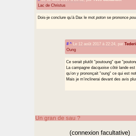
Lac de Christus
Dois-je conclure qu’à Dax le mot
poton
se prononce
pou
#
^
Le 12 août 2017 à 22:24
,
par
Tede
Oung
Ce serait plutôt "poutoung" que "pouton
La campagne dacquoise côté lande est 
qu’on y prononçait "oung" ce qui est n
Mais je m’inclinerai devant des avis plu
Un gran de sau ?
(connexion facultative)