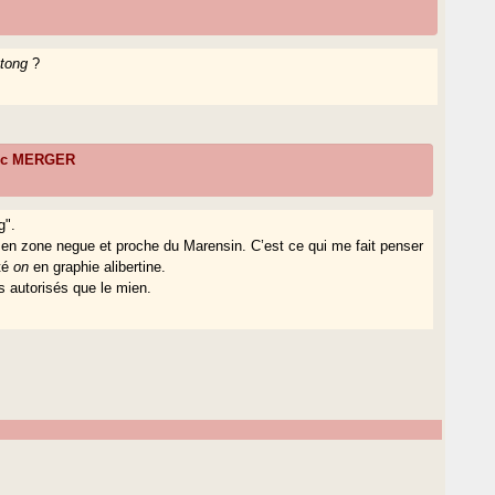
tong
?
ric MERGER
g".
en zone negue et proche du Marensin. C’est ce qui me fait penser
oté
on
en graphie alibertine.
s autorisés que le mien.