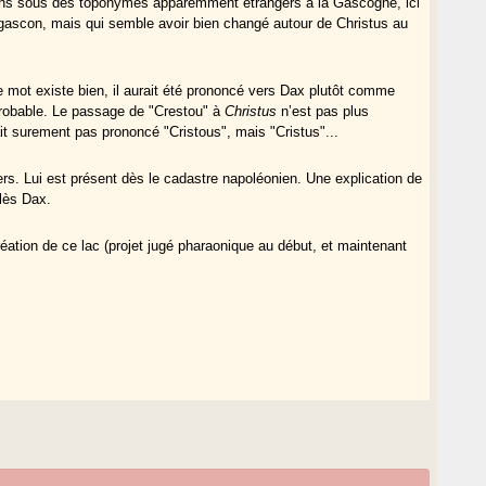
cons sous des toponymes apparemment étrangers à la Gascogne, ici
gascon, mais qui semble avoir bien changé autour de Christus au
 mot existe bien, il aurait été prononcé vers Dax plutôt comme
 probable. Le passage de "Crestou" à
Christus
n’est pas plus
était surement pas prononcé "Cristous", mais "Cristus"...
s. Lui est présent dès le cadastre napoléonien. Une explication de
 lès Dax.
création de ce lac (projet jugé pharaonique au début, et maintenant
s