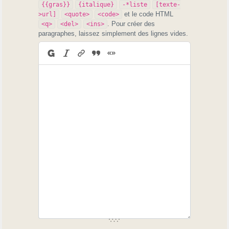
{{gras}}
{italique}
-*liste
[texte-
et le code HTML
>url]
<quote>
<code>
. Pour créer des
<q>
<del>
<ins>
paragraphes, laissez simplement des lignes vides.