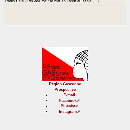
Ràdio País · ReGasPros : lo blat en Labrit au sègle (…)
Région Gascogne
Prospective
E-mail
Facebook
Bluesky
Instagram