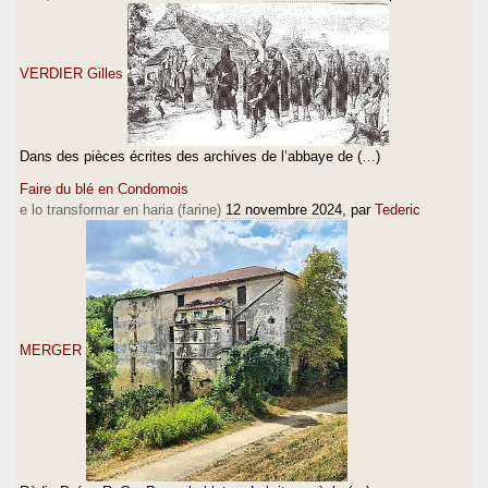
VERDIER Gilles
Dans des pièces écrites des archives de l’abbaye de (…)
Faire du blé en Condomois
e lo transformar en haria (farine)
12 novembre 2024
, par
Tederic
MERGER