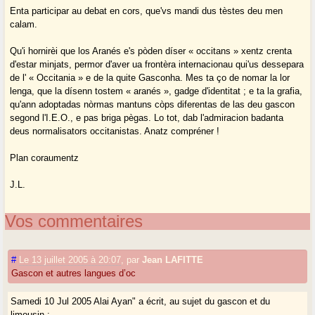
Enta participar au debat en cors, que'vs mandi dus tèstes deu men
calam.
Qu'i hornirèi que los Aranés e's pòden díser « occitans » xentz crenta
d'estar minjats, permor d'aver ua frontèra internacionau qui'us dessepara
de l' « Occitania » e de la quite Gasconha. Mes ta ço de nomar la lor
lenga, que la dísenn tostem « aranés », gadge d'identitat ; e ta la grafia,
qu'ann adoptadas nòrmas mantuns còps diferentas de las deu gascon
segond l'I.E.O., e pas briga pègas. Lo tot, dab l'admiracion badanta
deus normalisators occitanistas. Anatz compréner !
Plan coraumentz
J.L.
Vos commentaires
#
Le 13 juillet 2005 à 20:07
,
par
Jean LAFITTE
Gascon et autres langues d’oc
Samedi 10 Jul 2005 Alai Ayan" a écrit, au sujet du gascon et du
limousin :