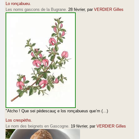
Lo ronçabueu.
Les noms gascons de la Bugrane.
28 février
, par
VERDIER Gilles
"Atcho ! Que sei pèdescauç e los ronçabueus que’m (…)
Los crespèths.
Le nom des beignets en Gascogne.
19 février
, par
VERDIER Gilles