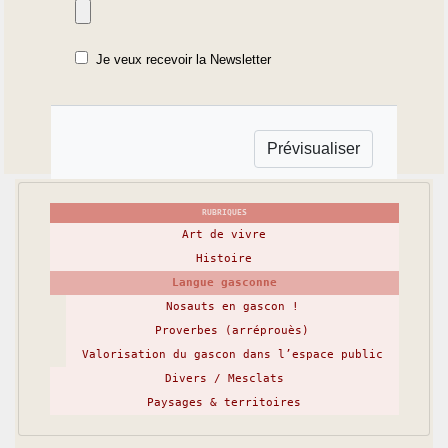
Je veux recevoir la Newsletter
RUBRIQUES
Art de vivre
Histoire
Langue gasconne
Nosauts en gascon !
Proverbes (arréprouès)
Valorisation du gascon dans l’espace public
Divers / Mesclats
Paysages & territoires