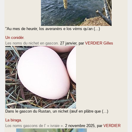
"Au mes de heurèr, los averanèrs e los vèrns qu’an (…)
Un conidèr.
Les noms du nichet en gascon.
27 janvier
, par
VERDIER Gilles
Dans le gascon du Rustan, un nichet (œuf en plâtre que (…)
La biraga.
Los noms gascons de l’ « ivraie ».
2 novembre 2025
, par
VERDIER