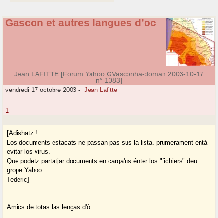
Gascon et autres langues d’oc
Jean LAFITTE [Forum Yahoo GVasconha-doman 2003-10-17
n° 1083]
vendredi 17 octobre 2003
-
Jean Lafitte
1
[Adishatz !
Los documents estacats ne passan pas sus la lista, prumerament entà
evitar los virus.
Que podetz partatjar documents en carga'us énter los "fichiers" deu
grope Yahoo.
Tederic]
Amics de totas las lengas d'ò.