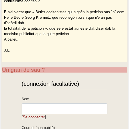
centralisme occitan ?
E s'ei vertat que « Bèths occitanistas qui signèn la peticion sus "h" com
Pèire Bèc e Georg Kremnitz que reconegón puish que n'èran pas
d'acòrdi dab
la totalitat de la peticion », que seré estat aunèste d'at díser dab la
medisha publicitat que la quite peticion.
A ballèu.
J.L.
Un gran de sau ?
(connexion facultative)
Nom
[
Se connecter
]
Courriel (non publié)