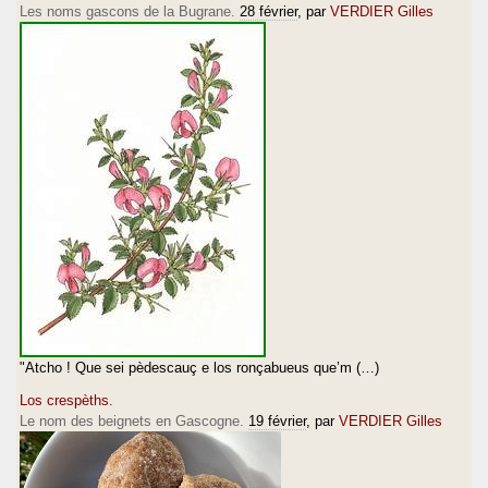
Les noms gascons de la Bugrane.
28 février
, par
VERDIER Gilles
"Atcho ! Que sei pèdescauç e los ronçabueus que’m (…)
Los crespèths.
Le nom des beignets en Gascogne.
19 février
, par
VERDIER Gilles