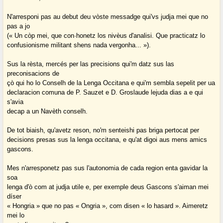
N'arresponi pas au debut deu vòste messadge qui'vs judja mei que no
pas a jo
(« Un còp mei, que con·honetz los nivèus d'analisi. Que practicatz lo
confusionisme militant shens nada vergonha... »).
Sus la rèsta, mercés per las precisions qui'm datz sus las
preconisacions de
çò qui ho lo Conselh de la Lenga Occitana e qui'm sembla sepelit per ua
declaracion comuna de P. Sauzet e D. Groslaude lejuda dias a e qui
s'avia
decap a un Navèth conselh.
De tot biaish, qu'avetz reson, no'm senteishi pas briga pertocat per
decisions presas sus la lenga occitana, e qu'at digoi aus mens amics
gascons.
Mes n'arresponetz pas sus l'autonomia de cada region enta gavidar la
soa
lenga d'ò com at judja utile e, per exemple deus Gascons s'aiman mei
díser
« Hongria » que no pas « Ongria », com disen « lo hasard ». Aimeretz
mei lo