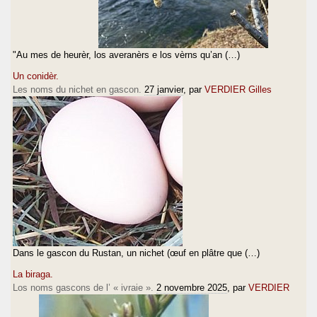
"Au mes de heurèr, los averanèrs e los vèrns qu’an (…)
Un conidèr.
Les noms du nichet en gascon.
27 janvier
, par
VERDIER Gilles
Dans le gascon du Rustan, un nichet (œuf en plâtre que (…)
La biraga.
Los noms gascons de l’ « ivraie ».
2 novembre 2025
, par
VERDIER