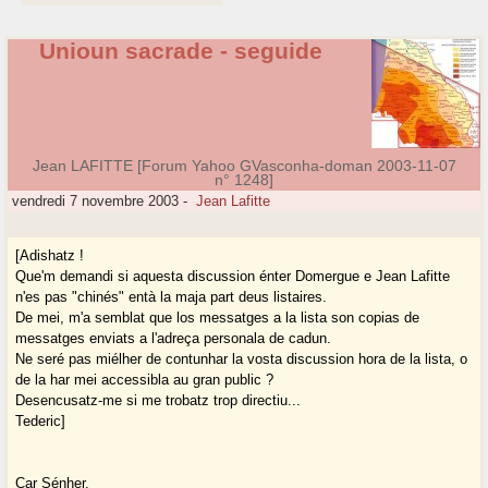
Unioun sacrade - seguide
Jean LAFITTE [Forum Yahoo GVasconha-doman 2003-11-07
n° 1248]
vendredi 7 novembre 2003
-
Jean Lafitte
[Adishatz !
Que'm demandi si aquesta discussion énter Domergue e Jean Lafitte
n'es pas "chinés" entà la maja part deus listaires.
De mei, m'a semblat que los messatges a la lista son copias de
messatges enviats a l'adreça personala de cadun.
Ne seré pas miélher de contunhar la vosta discussion hora de la lista, o
de la har mei accessibla au gran public ?
Desencusatz-me si me trobatz trop directiu...
Tederic]
Car Sénher,