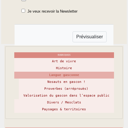
Je veux recevoir la Newsletter
RUBRIQUES
Art de vivre
Histoire
Langue gasconne
Nosauts en gascon !
Proverbes (arréprouès)
Valorisation du gascon dans l’espace public
Divers / Mesclats
Paysages & territoires