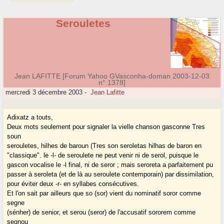
Serouletes
Jean LAFITTE [Forum Yahoo GVasconha-doman 2003-12-03
n° 1378]
mercredi 3 décembre 2003
-
Jean Lafitte
Adixatz a touts,
Deux mots seulement pour signaler la vielle chanson gasconne Tres
soun
serouletes, hilhes de baroun (Tres son seroletas hilhas de baron en
"classique". le -l- de seroulete ne peut venir ni de serol, puisque le
gascon vocalise le -l final, ni de seror ; mais seroreta a parfaitement pu
passer à seroleta (et de là au seroulete contemporain) par dissimilation,
pour éviter deux -r- en syllabes consécutives.
Et l'on sait par ailleurs que so (sor) vient du nominatif soror comme
segne
(sénher) de senior, et serou (seror) de l'accusatif sororem comme
segnou