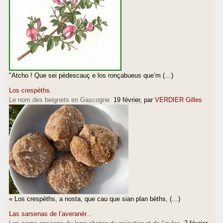
"Atcho ! Que sei pèdescauç e los ronçabueus que’m (…)
Los crespèths.
Le nom des beignets en Gascogne.
19 février
, par
VERDIER Gilles
« Los crespèths, a nosta, que cau que sian plan bèths, (…)
Las sarsenas de l’averanèr...