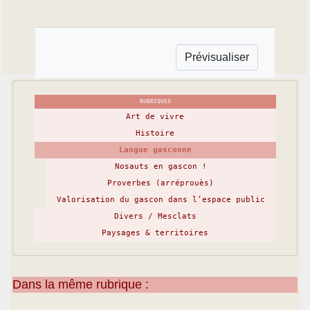
RUBRIQUES
Art de vivre
Histoire
Langue gasconne
Nosauts en gascon !
Proverbes (arréprouès)
Valorisation du gascon dans l’espace public
Divers / Mesclats
Paysages & territoires
Dans la même rubrique :