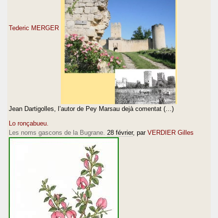
Tederic MERGER
Jean Dartigolles, l’autor de Pey Marsau dejà comentat (…)
Lo ronçabueu.
Les noms gascons de la Bugrane.
28 février
, par
VERDIER Gilles