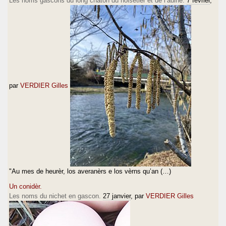
Les noms gascons du long chaton du noisetier et de l’aulne.
7 février
,
par
VERDIER Gilles
"Au mes de heurèr, los averanèrs e los vèrns qu’an (…)
Un conidèr.
Les noms du nichet en gascon.
27 janvier
, par
VERDIER Gilles