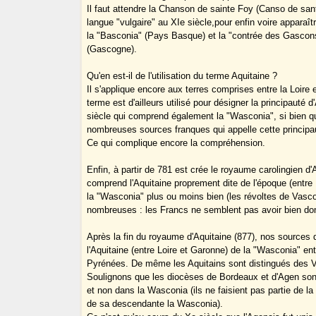
Il faut attendre la Chanson de sainte Foy (Canso de san
langue "vulgaire" au XIe siècle,pour enfin voire apparaît
la "Basconia" (Pays Basque) et la "contrée des Gascon
(Gascogne).
Qu'en est-il de l'utilisation du terme Aquitaine ?
Il s'applique encore aux terres comprises entre la Loire
terme est d'ailleurs utilisé pour désigner la principauté d
siècle qui comprend également la "Wasconia", si bien qu
nombreuses sources franques qui appelle cette princip
Ce qui complique encore la compréhension.
Enfin, à partir de 781 est crée le royaume carolingien d'
comprend l'Aquitaine proprement dite de l'époque (entre 
la "Wasconia" plus ou moins bien (les révoltes de Vasc
nombreuses : les Francs ne semblent pas avoir bien dom
Après la fin du royaume d'Aquitaine (877), nos sources
l'Aquitaine (entre Loire et Garonne) de la "Wasconia" en
Pyrénées. De même les Aquitains sont distingués des 
Soulignons que les diocèses de Bordeaux et d'Agen sont
et non dans la Wasconia (ils ne faisient pas partie de 
de sa descendante la Wasconia).