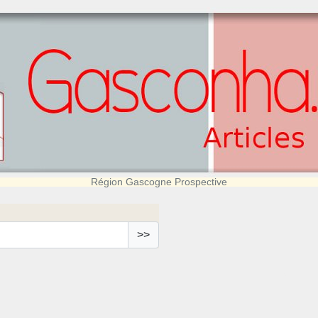
Région Gascogne Prospective
>>