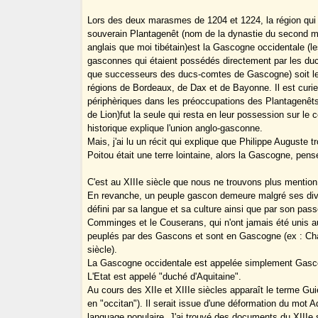
Lors des deux marasmes de 1204 et 1224, la région qui 
souverain Plantagenêt (nom de la dynastie du second mar
anglais que moi tibétain)est la Gascogne occidentale (l
gasconnes qui étaient possédés directement par les duc
que successeurs des ducs-comtes de Gascogne) soit l
régions de Bordeaux, de Dax et de Bayonne. Il est curi
périphèriques dans les préoccupations des Plantagenêts
de Lion)fut la seule qui resta en leur possession sur le 
historique explique l'union anglo-gasconne.
Mais, j'ai lu un récit qui explique que Philippe Auguste t
Poitou était une terre lointaine, alors la Gascogne, pens
C'est au XIIIe siècle que nous ne trouvons plus mention 
En revanche, un peuple gascon demeure malgré ses divis
défini par sa langue et sa culture ainsi que par son passé
Comminges et le Couserans, qui n'ont jamais été unis
peuplés par des Gascons et sont en Gascogne (ex : Cha
siècle).
La Gascogne occidentale est appelée simplement Gasc
L'Etat est appelé "duché d'Aquitaine".
Au cours des XIIe et XIIIe siècles apparaît le terme Gu
en "occitan"). Il serait issue d'une déformation du mot A
language populaire. J'ai trouvé des documents du XIIIe s