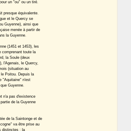
our un "ou" ou un tiré.
t presque équivalente.
ergue et le Quercy se
(ou Guyenne), ainsi que
nçaise menée à partir de
ans la Guyenne.
nne (1451 et 1453), les
 comprenant toute la
rd, la Soule (deux
, l'Agenais, le Quercy,
ois (situation au
 le Poitou. Depuis la
 "Aquitaine" n'est
re que Guyenne.
 n'a pas d'existence
 partie de la Guyenne
ée de la Saintonge et de
cogne" va être prise au
distinctes : la