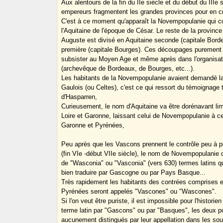
Aux alentours de la fin du IIe siècle et du début du IIIe s
empereurs fragmentent les grandes provinces pour en cr
C'est à ce moment qu'apparaît la Novempopulanie qui 
l'Aquitaine de l'époque de César. Le reste de la province
Auguste est divisé en Aquitaine seconde (capitale Borde
première (capitale Bourges). Ces découpages purement a
subsister au Moyen Age et même après dans l'organisat
(archevêque de Bordeaux, de Bourges, etc...).
Les habitants de la Novempopulanie avaient demandé la
Gaulois (ou Celtes), c'est ce qui ressort du témoignage 
d'Hasparren,
Curieusement, le nom d'Aquitaine va être dorénavant lim
Loire et Garonne, laissant celui de Novempopulanie à c
Garonne et Pyrénées,
Peu après que les Vascons prennent le contrôle peu à 
(fin VIe -début VIIe siècle), le nom de Novempopulanie d
de "Wasconia" ou "Vasconia" (vers 630) termes latins qu
bien traduire par Gascogne ou par Pays Basque...
Très rapidement les habitants des contrées comprises e
Pyrénées seront appelés "Vascones" ou "Wascones".
Si l'on veut être puriste, il est impossible pour l'historie
terme latin par "Gascons" ou par "Basques", les deux po
aucunement distingués par leur appellation dans les s