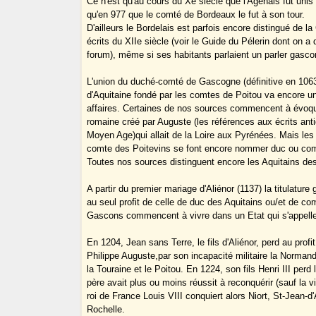
Ce n'est qu'au cours du Xe siècle que l'Agenais fut uni
qu'en 977 que le comté de Bordeaux le fut à son tour.
D'ailleurs le Bordelais est parfois encore distingué de 
écrits du XIIe siècle (voir le Guide du Pélerin dont on a 
forum), même si ses habitants parlaient un parler gasco
L'union du duché-comté de Gascogne (définitive en 106
d'Aquitaine fondé par les comtes de Poitou va encore u
affaires. Certaines de nos sources commencent à évoqu
romaine créé par Auguste (les références aux écrits ant
Moyen Age)qui allait de la Loire aux Pyrénées. Mais les
comte des Poitevins se font encore nommer duc ou co
Toutes nos sources distinguent encore les Aquitains d
A partir du premier mariage d'Aliénor (1137) la titulature
au seul profit de celle de duc des Aquitains ou/et de co
Gascons commencent à vivre dans un Etat qui s'appelle 
En 1204, Jean sans Terre, le fils d'Aliénor, perd au profi
Philippe Auguste,par son incapacité militaire la Normandi
la Touraine et le Poitou. En 1224, son fils Henri III perd
père avait plus ou moins réussit à reconquérir (sauf la vi
roi de France Louis VIII conquiert alors Niort, St-Jean-d
Rochelle.