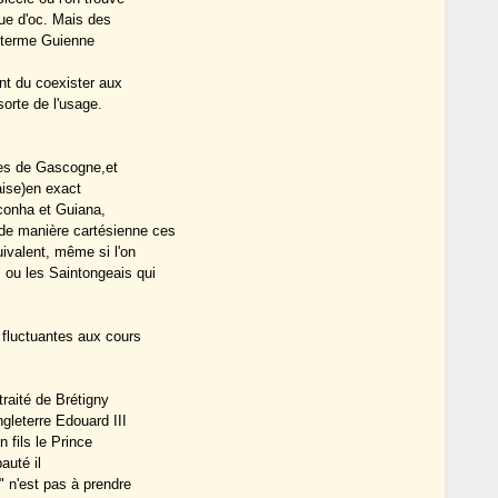
gue d'oc. Mais des
e terme Guienne
nt du coexister aux
sorte de l'usage.
mes de Gascogne,et
çaise)en exact
onha et Guiana,
de manière cartésienne ces
uivalent, même si l'on
 ou les Saintongeais qui
 fluctuantes aux cours
traité de Brétigny
gleterre Edouard III
n fils le Prince
auté il
" n'est pas à prendre