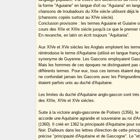
la forme "Aguiaine" en langue d'oïl ou "Aguiana" en lan
chansons de troubadours du XIIe siècle utilisent déjà l
(chansons copiés surtout au XIVe siècle).
Conclusion provisoire : les termes Aguiaine et Guiaine o
cours des XIIe et XIIIe siècle jusqu'à ce que le premier 
En revanche, en latin on écrit toujours "Aquitania".
Aux XIVe et XVe siècles les Anglais emploient les ter
réintroduise le terme d'Aquitaine (utilisé en langue fran
synonyme de Guyenne. Les Gascons employaient Gasc
Mais les hommes de ces époques ne distinguaient pas 
différents termes. Pour eux, tous ces termes étaient éq
ne confondait jamais les Gascons avec les Périgourdins
étaient parfois unis au duché d'Aquitaine.
Les limites du duché d'Aquitaine anglo-gascon sont très
des XIIIe, XIVe et XVe siècles.
Suite à la victoire anglo-gasconne de Poitiers (1356), le 
accorde une Aquitaine agrandie et souveraine au roi d'An
(1360). Il créé en 1362 la principauté d'Aquitaine pour so
Noir. D'ailleurs dans les lettres d'érection de cette princip
précise "principauté d'Aquitaine et de Gascogne". Le "et