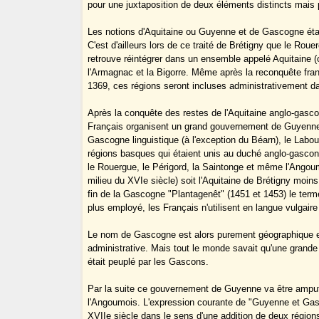
pour une juxtaposition de deux éléments distincts mais p
Les notions d'Aquitaine ou Guyenne et de Gascogne étai
C'est d'ailleurs lors de ce traité de Brétigny que le Rou
retrouve réintégrer dans un ensemble appelé Aquitaine 
l'Armagnac et la Bigorre. Même après la reconquête fra
1369, ces régions seront incluses administrativement d
Après la conquête des restes de l'Aquitaine anglo-gasco
Français organisent un grand gouvernement de Guyenne
Gascogne linguistique (à l'exception du Béarn), le Labou
régions basques qui étaient unis au duché anglo-gascon)
le Rouergue, le Périgord, la Saintonge et même l'Angoum
milieu du XVIe siècle) soit l'Aquitaine de Brétigny moins
fin de la Gascogne "Plantagenêt" (1451 et 1453) le terme
plus employé, les Français n'utilisent en langue vulgai
Le nom de Gascogne est alors purement géographique et
administrative. Mais tout le monde savait qu'une grande
était peuplé par les Gascons.
Par la suite ce gouvernement de Guyenne va être amput
l'Angoumois. L'expression courante de "Guyenne et Gas
XVIIe siècle dans le sens d'une addition de deux régions 