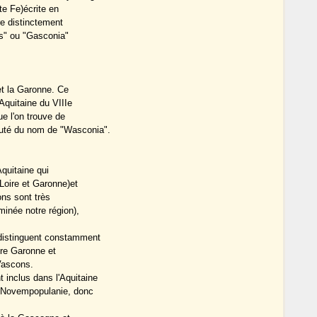
te Fe)écrite en
re distinctement
s" ou "Gasconia"
 et la Garonne. Ce
'Aquitaine du VIIIe
e l'on trouve de
auté du nom de "Wasconia".
Aquitaine qui
Loire et Garonne)et
ons sont très
inée notre région),
 distinguent constamment
tre Garonne et
Vascons.
 inclus dans l'Aquitaine
la Novempopulanie, donc