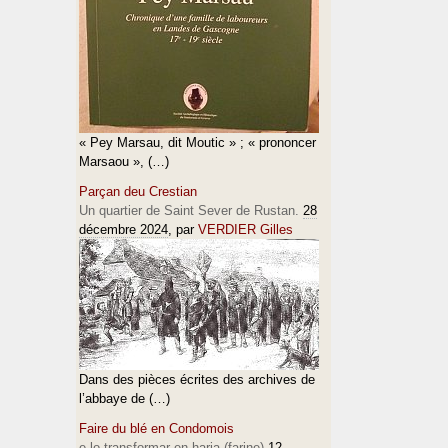
« Pey Marsau, dit Moutic » ; « prononcer
Marsaou », (…)
Parçan deu Crestian
Un quartier de Saint Sever de Rustan.
28
décembre 2024
, par
VERDIER Gilles
Dans des pièces écrites des archives de
l’abbaye de (…)
Faire du blé en Condomois
e lo transformar en haria (farine)
12