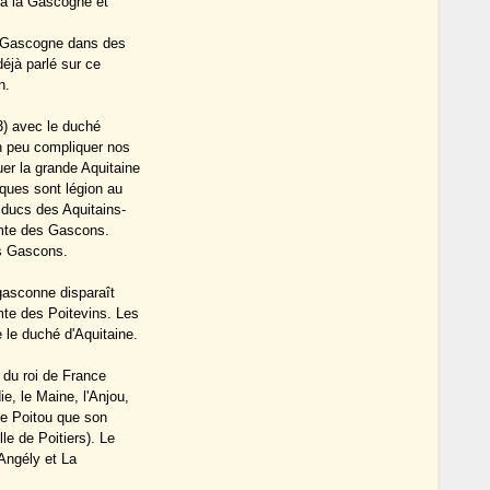
s à la Gascogne et
la Gascogne dans des
déjà parlé sur ce
n.
3) avec le duché
n peu compliquer nos
er la grande Aquitaine
iques sont légion au
 ducs des Aquitains-
mte des Gascons.
es Gascons.
 gasconne disparaît
mte des Poitevins. Les
le duché d'Aquitaine.
t du roi de France
e, le Maine, l'Anjou,
 le Poitou que son
lle de Poitiers). Le
'Angély et La