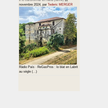
novembre 2024
, par
Tederic MERGER
Ràdio País · ReGasPros : lo blat en Labrit
au sègle (…)