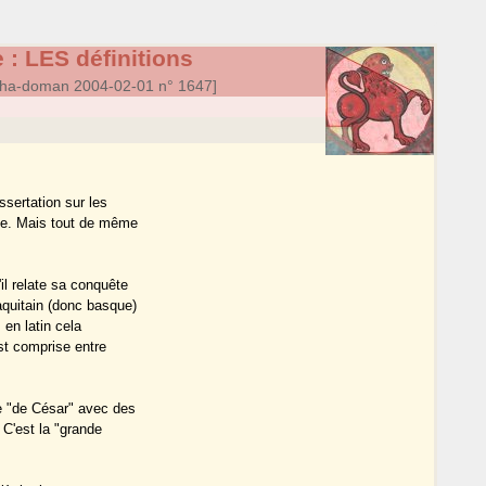
 : LES définitions
nha-doman 2004-02-01 n° 1647]
ssertation sur les
ne. Mais tout de même
il relate sa conquête
aquitain (donc basque)
 en latin cela
st comprise entre
ne "de César" avec des
 C'est la "grande