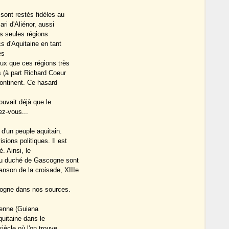
sont restés fidèles au
i d'Aliénor, aussi
es seules régions
s d'Aquitaine en tant
es
eux que ces régions très
 (à part Richard Coeur
continent. Ce hasard
rouvait déjà que le
ez-vous...
d'un peuple aquitain.
ions politiques. Il est
. Ainsi, le
 au duché de Gascogne sont
nson de la croisade, XIIIe
ogne dans nos sources.
ienne (Guiana
quitaine dans le
iècle où l'on trouve