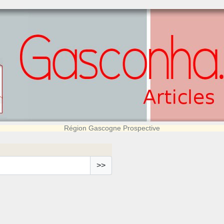
Région Gascogne Prospective
>>