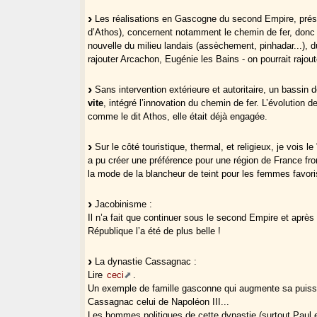
Les réalisations en Gascogne du second Empire, prése
d’Athos), concernent notamment le chemin de fer, donc 
nouvelle du milieu landais (assèchement, pinhadar...), du
rajouter Arcachon, Eugénie les Bains - on pourrait rajou
Sans intervention extérieure et autoritaire, un bassin
vite
, intégré l’innovation du chemin de fer. L’évolution d
comme le dit Athos, elle était déjà engagée.
Sur le côté touristique, thermal, et religieux, je vois le 
a pu créer une préférence pour une région de France fron
la mode de la blancheur de teint pour les femmes favori
Jacobinisme :
Il n’a fait que continuer sous le second Empire et après :
République l’a été de plus belle !
La dynastie Cassagnac :
Lire
ceci
.
Un exemple de famille gasconne qui augmente sa puissa
Cassagnac celui de Napoléon III...
Les hommes politiques de cette dynastie (surtout Paul e