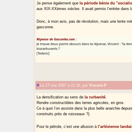
Je pense également que
la période bénie du "social
aux XIX-XXèmes siècles. Il avait permis l’entrée dans l
Donc, à mon avis, pas de révolution, mais une lente mé
gasconne.
Réponse de Gasconha.com :
Je trouve deux points obscurs dans ta réponse, Vincent : "la dens
biocarburants ?
[Tederic]
#
Le 17 mai 2007 à 21:16
,
par
Vincent.P
La densification au sens de
la rurbanité
.
Rendre constructibles des terres agricoles, en gros.
Ce à quoi l’on assiste dans la plus belle anarchie depu
construits près de ruisseaux ?).
Pour le pétrole, c’est une allusion à
l’arlésienne landa