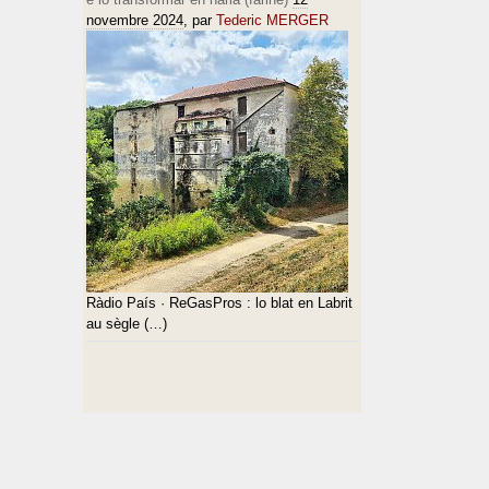
novembre 2024
, par
Tederic MERGER
Ràdio País · ReGasPros : lo blat en Labrit
au sègle (…)