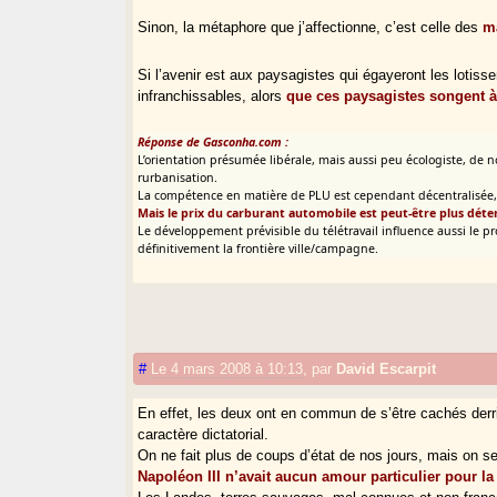
Sinon, la métaphore que j’affectionne, c’est celle des
ma
Si l’avenir est aux paysagistes qui égayeront les loti
infranchissables, alors
que ces paysagistes songent à 
Réponse de Gasconha.com :
L’orientation présumée libérale, mais aussi peu écologiste, de
rurbanisation.
La compétence en matière de PLU est cependant décentralisée, ce
Mais le prix du carburant automobile est peut-être plus déte
Le développement prévisible du télétravail influence aussi le p
définitivement la frontière ville/campagne.
#
Le 4 mars 2008 à 10:13
,
par
David Escarpit
En effet, les deux ont en commun de s’être cachés derriè
caractère dictatorial.
On ne fait plus de coups d’état de nos jours, mais on sen
Napoléon III n’avait aucun amour particulier pour l