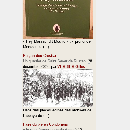
« Pey Marsau, dit Moutic » ; « prononcer
Marsaou », (…)
Parçan deu Crestian
Un quartier de Saint Sever de Rustan.
28
décembre 2024
, par
VERDIER Gilles
Dans des pièces écrites des archives de
l’abbaye de (…)
Faire du blé en Condomois
e lo transformar en haria (farine)
12