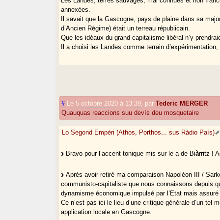
Les Landes, terres sauvages, mal connues et non franco
annexées.
Il savait que la Gascogne, pays de plaine dans sa majori
d’Ancien Régime) était un terreau républicain.
Que les idéaux du grand capitalisme libéral n’y prendrai
Il a choisi les Landes comme terrain d’expérimentation, p
#
Le 5 octobre 2020 à 13:39
,
par
Tederic MERGER
Quauquas reaccions suu devís deu mosquetaire
Lo Segond Empèri (Athos, Porthos... sus Ràdio País)
Bravo pour l’accent tonique mis sur le a de Bi
à
rritz !
Après avoir retiré ma comparaison Napoléon III / Sarko
communisto-capitaliste que nous connaissons depuis qu
dynamisme économique impulsé par l’Etat mais assuré pa
Ce n’est pas ici le lieu d’une critique générale d’un t
application locale en Gascogne.