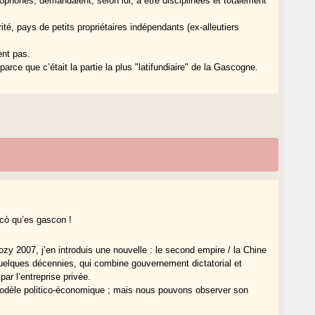
phones, demandaient, selon lui, à être disciplinées et totalement
té, pays de petits propriétaires indépendants (ex-alleutiers
ent pas.
arce que c’était la partie la plus "latifundiaire" de la Gascogne.
 Acò qu’es gascon !
zy 2007, j’en introduis une nouvelle : le second empire / la Chine
elques décennies, qui combine gouvernement dictatorial et
r l’entreprise privée.
el modèle politico-économique ; mais nous pouvons observer son