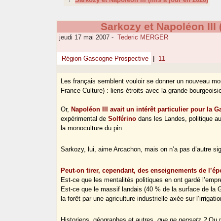
Sarkozy et Napoléon III 
jeudi 17 mai 2007
-
Tederic MERGER
Région Gascogne Prospective
|
11
Les français semblent vouloir se donner un nouveau mo
France Culture) : liens étroits avec la grande bourgeoisie 
Or,
Napoléon III avait un intérêt particulier pour la
expérimental de
Solférino
dans les Landes, politique au
la monoculture du pin...
Sarkozy, lui, aime Arcachon, mais on n’a pas d’autre si
Peut-on tirer, cependant, des enseignements de l’
Est-ce que les mentalités politiques en ont gardé l’empr
Est-ce que le massif landais (40 % de la surface de la
la forêt par une agriculture industrielle axée sur l’irrigati
Historiens, géographes et autres,
que ne pensatz ?
Ou m