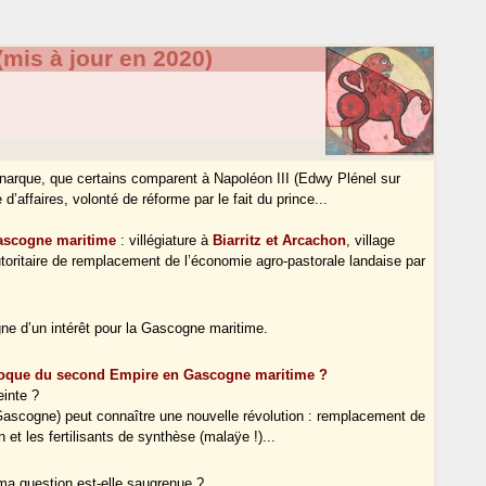
(mis à jour en 2020)
narque, que certains comparent à Napoléon III (Edwy Plénel sur
d’affaires, volonté de réforme par le fait du prince...
 Gascogne maritime
: villégiature à
Biarritz et Arcachon
, village
toritaire de remplacement de l’économie agro-pastorale landaise par
gne d’un intérêt pour la Gascogne maritime.
époque du second Empire en Gascogne maritime ?
einte ?
 Gascogne) peut connaître une nouvelle révolution : remplacement de
on et les fertilisants de synthèse (malaÿe !)...
a question est-elle saugrenue ?