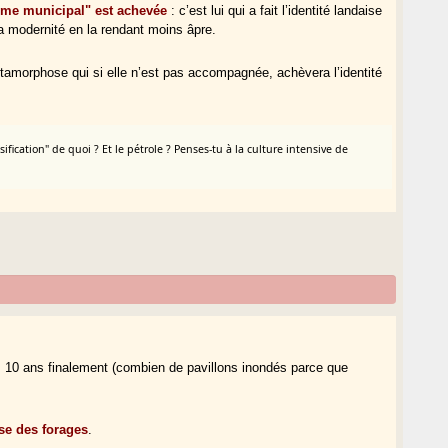
isme municipal" est achevée
: c’est lui qui a fait l’identité landaise
a modernité en la rendant moins âpre.
tamorphose qui si elle n’est pas accompagnée, achèvera l’identité
ification" de quoi ? Et le pétrole ? Penses-tu à la culture intensive de
is 10 ans finalement (combien de pavillons inondés parce que
ise des forages
.