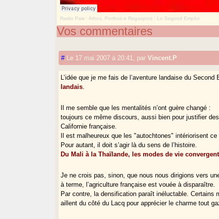
Radio Pais
·
Athos, Porthos e Regaspros : Lo Segond Empèri
Vos commentaires
#
Le 17 mai 2007 à 20:41
,
par
Vincent.P
L’idée que je me fais de l’aventure landaise du Second E
landais
.
Il me semble que les mentalités n’ont guère changé :
toujours ce même discours, aussi bien pour justifier des 
Californie française.
Il est malheureux que les "autochtones" intériorisent ce
Pour autant, il doit s’agir là du sens de l’histoire.
Du Mali à la Thaïlande, les modes de vie convergent
Je ne crois pas, sinon, que nous nous dirigions vers une 
à terme, l’agriculture française est vouée à disparaître.
Par contre, la densification paraît inéluctable. Certains
aillent du côté du Lacq pour apprécier le charme tout g