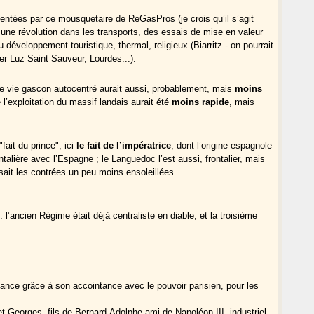
ntées par ce mousquetaire de ReGasPros (je crois qu’il s’agit
une révolution dans les transports, des essais de mise en valeur
 développement touristique, thermal, religieux (Biarritz - on pourrait
ter Luz Saint Sauveur, Lourdes...).
 de vie gascon autocentré aurait aussi, probablement, mais
moins
e l’exploitation du massif landais aurait été
moins rapide
, mais
"fait du prince", ici
le fait de l’impératrice
, dont l’origine espagnole
talière avec l’Espagne ; le Languedoc l’est aussi, frontalier, mais
sait les contrées un peu moins ensoleillées.
 l’ancien Régime était déjà centraliste en diable, et la troisième
nce grâce à son accointance avec le pouvoir parisien, pour les
t Georges, fils de Bernard-Adolphe ami de Napoléon III, industriel