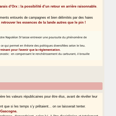
rais d’Orx : la possibilité d’un retour en arrière raisonnable
.
ssements entourés de campagnes et bien délimités par des haies
retrouver les essences de la lande autres que le pin !
 notre Napoléon IV laisse entrevoir une poursuite du phénomène de
 qui permet en théorie des politiques diversifiées selon le lieu.
rminant pour l’avenir que la réglementation.
ronostic : en compensant le renchérissement du carburant, il brouille
re les valeurs républicaines pour être élus, avant de révéler leur
t que si les temps s’y prêtaient... on se laisserait tenter.
a Gascogne.