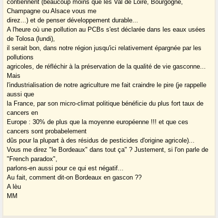
contiennent (beaucoup moins que les Val de Loire, Bourgogne,
Champagne ou Alsace vous me
direz...) et de penser développement durable...
A l'heure où une pollution au PCBs s'est déclarée dans les eaux usées
de Tolosa (lundi),
il serait bon, dans notre région jusqu'ici relativement épargnée par les
pollutions
agricoles, de réfléchir à la préservation de la qualité de vie gasconne...
Mais
l'industrialisation de notre agriculture me fait craindre le pire (je rappelle
aussi que
la France, par son micro-climat politique bénéficie du plus fort taux de
cancers en
Europe : 30% de plus que la moyenne européenne !!! et que ces
cancers sont probabelement
dûs pour la plupart à des résidus de pesticides d'origine agricole)...
Vous me direz "le Bordeaux" dans tout ça" ? Justement, si l'on parle de
"French paradox",
parlons-en aussi pour ce qui est négatif...
Au fait, comment dit-on Bordeaux en gascon ??
A lèu
MM