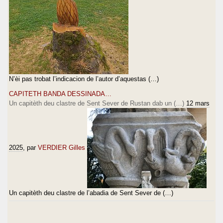
N’èi pas trobat l’indicacion de l’autor d’aquestas (…)
CAPITETH BANDA DESSINADA…
Un capitèth deu clastre de Sent Sever de Rustan dab un (…)
12 mars
2025
, par
VERDIER Gilles
Un capitèth deu clastre de l’abadia de Sent Sever de (…)