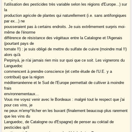
l'utilisation des pesticides très variable selon les régions d'Europe...) sur
la
production agricole de plantes qui naturellement (i.e. sans antifongiques
par ex...) ne
pousseraient pas à certains endroits. Je suis extrêmement surpris moi-
même de l'énorme
différence de résistance des végétaux entre la Catalogne et l'Agenais
(pourtant pays de
tomate !!) : je suis obligé de mettre du sulfate de cuivre (moindre mal !!)
alors qu'à
Perpinyà, je n'ai jamais rien mis sur quoi que ce soit. Les vignerons du
Languedoc
commencent à prendre conscience (et cette étude de l'U.E. y a
contribué) que la région
méditerranéenne et le Sud de l'Europe permettait de cultiver à moindre
frais
environnementaux...
Vous me voyez venir avec le Bordeaux : malgré tout le respect que j'ai
pour ces vins, je
ne peux m'emp^êcher en les buvant (finalement beaucoup plus rarement
que les vins du
Languedoc, de Catalogne ou d'Espagne) de penser au coktail de
pesticides qu'il