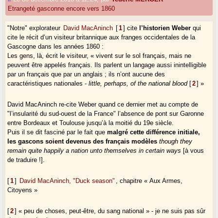
Etrangeté gasconne encore vers 1860
"Notre" explorateur
David MacAninch
[
1
]
cite
l’historien Weber
qui
cite le récit d’un visiteur britannique aux franges occidentales de la
Gascogne dans les années 1860 :
Les gens, là, écrit le visiteur, « vivent sur le sol français, mais ne
peuvent être appelés français. Ils parlent un langage aussi inintelligible
par un français que par un anglais ; ils n’ont aucune des
caractéristiques nationales -
little, perhaps, of the national blood
[
2
]
»
David MacAninch re-cite Weber quand ce dernier met au compte de
"l’insularité du sud-ouest de la France" l’absence de pont sur Garonne
entre Bordeaux et Toulouse jusqu’à la moitié du 19e siècle.
Puis il se dit fasciné par le fait que
malgré cette différence initiale,
les gascons soient devenus des français modèles
though they
remain quite happily a nation unto themselves in certain ways
[à vous
de traduire !].
[
1
]
David MacAninch, "Duck season"
, chapitre « Aux Armes,
Citoyens »
[
2
]
« peu de choses, peut-être, du sang national » - je ne suis pas sûr