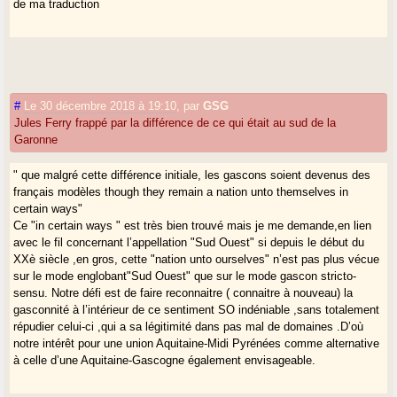
de ma traduction
#
Le 30 décembre 2018 à 19:10
,
par
GSG
Jules Ferry frappé par la différence de ce qui était au sud de la
Garonne
" que malgré cette différence initiale, les gascons soient devenus des
français modèles though they remain a nation unto themselves in
certain ways"
Ce "in certain ways " est très bien trouvé mais je me demande,en lien
avec le fil concernant l’appellation "Sud Ouest" si depuis le début du
XXè siècle ,en gros, cette "nation unto ourselves" n’est pas plus vécue
sur le mode englobant"Sud Ouest" que sur le mode gascon stricto-
sensu. Notre défi est de faire reconnaitre ( connaitre à nouveau) la
gasconnité à l’intérieur de ce sentiment SO indéniable ,sans totalement
répudier celui-ci ,qui a sa légitimité dans pas mal de domaines .D’où
notre intérêt pour une union Aquitaine-Midi Pyrénées comme alternative
à celle d’une Aquitaine-Gascogne également envisageable.