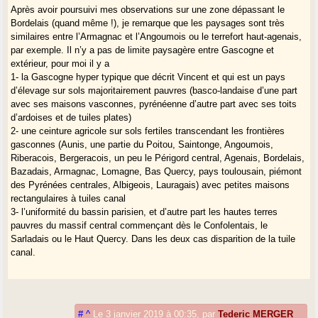
Après avoir poursuivi mes observations sur une zone dépassant le
Bordelais (quand même !), je remarque que les paysages sont très
similaires entre l’Armagnac et l’Angoumois ou le terrefort haut-agenais,
par exemple. Il n’y a pas de limite paysagère entre Gascogne et
extérieur, pour moi il y a
1- la Gascogne hyper typique que décrit Vincent et qui est un pays
d’élevage sur sols majoritairement pauvres (basco-landaise d’une part
avec ses maisons vasconnes, pyrénéenne d’autre part avec ses toits
d’ardoises et de tuiles plates)
2- une ceinture agricole sur sols fertiles transcendant les frontières
gasconnes (Aunis, une partie du Poitou, Saintonge, Angoumois,
Riberacois, Bergeracois, un peu le Périgord central, Agenais, Bordelais,
Bazadais, Armagnac, Lomagne, Bas Quercy, pays toulousain, piémont
des Pyrénées centrales, Albigeois, Lauragais) avec petites maisons
rectangulaires à tuiles canal
3- l’uniformité du bassin parisien, et d’autre part les hautes terres
pauvres du massif central commençant dès le Confolentais, le
Sarladais ou le Haut Quercy. Dans les deux cas disparition de la tuile
canal.
#
^
Le 3 janvier 2019 à 00:35
,
par
Tederic MERGER