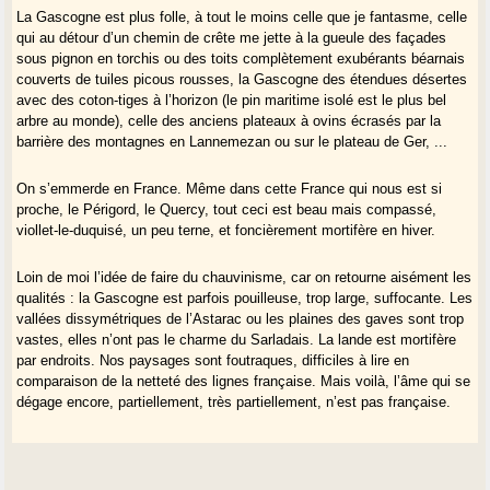
La Gascogne est plus folle, à tout le moins celle que je fantasme, celle
qui au détour d’un chemin de crête me jette à la gueule des façades
sous pignon en torchis ou des toits complètement exubérants béarnais
couverts de tuiles picous rousses, la Gascogne des étendues désertes
avec des coton-tiges à l’horizon (le pin maritime isolé est le plus bel
arbre au monde), celle des anciens plateaux à ovins écrasés par la
barrière des montagnes en Lannemezan ou sur le plateau de Ger, ...
On s’emmerde en France. Même dans cette France qui nous est si
proche, le Périgord, le Quercy, tout ceci est beau mais compassé,
viollet-le-duquisé, un peu terne, et foncièrement mortifère en hiver.
Loin de moi l’idée de faire du chauvinisme, car on retourne aisément les
qualités : la Gascogne est parfois pouilleuse, trop large, suffocante. Les
vallées dissymétriques de l’Astarac ou les plaines des gaves sont trop
vastes, elles n’ont pas le charme du Sarladais. La lande est mortifère
par endroits. Nos paysages sont foutraques, difficiles à lire en
comparaison de la netteté des lignes française. Mais voilà, l’âme qui se
dégage encore, partiellement, très partiellement, n’est pas française.