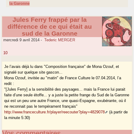
la Garonne
Jules Ferry frappé par la
différence de ce qui était au
sud de la Garonne
mercredi 9 avril 2014
-
Tederic MERGER
10
Je l’avais déjà lu dans "Composition française" de Mona Ozouf, et
signalé sur quelque site gascon...
Mona Ozouf, invitée au "matin" de France Culture le 07.04.2014, l’a
redit :
"[Jules Ferry] a la sensibilité des paysages... mais la France lui parait
faite d’une seule étoffe... y a juste la petite frange du Sud de la Garonne
qui est un peu une autre France, une quasi-Espagne, exubérante, où il
ne reconnait pas le tempérament français"
http://www.franceculture.fr/player/reecouter?play=4829078
(à partir de
la minute 5:30)
Vos commentaires