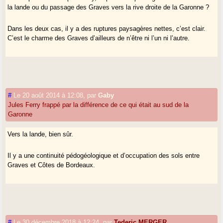
la lande ou du passage des Graves vers la rive droite de la Garonne ?
Dans les deux cas, il y a des ruptures paysagères nettes, c’est clair.
C’est le charme des Graves d’ailleurs de n’être ni l’un ni l’autre.
#
Le 20 août 2014 à 12:08
,
par
Gaby
Jules Ferry frappé par la différence de ce qui était au sud de la
Garonne
Vers la lande, bien sûr.
Il y a une continuité pédogéologique et d’occupation des sols entre
Graves et Côtes de Bordeaux.
#
Le 30 décembre 2018 à 12:24
,
par
Tederic MERGER