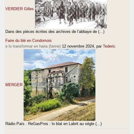
VERDIER Gilles
Dans des pièces écrites des archives de l’abbaye de (…)
Faire du blé en Condomois
e lo transformar en haria (farine)
12 novembre 2024
, par
Tederic
MERGER
Ràdio País · ReGasPros : lo blat en Labrit au sègle (…)