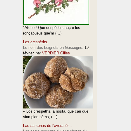
"Atcho ! Que sei pèdescauç e los
ronçabueus que’m (…)
Los crespèths.
Le nom des beignets en Gascogne.
19
février
, par
VERDIER Gilles
« Los crespèths, a nosta, que cau que
sian plan bèths, (…)
Las sarsenas de l’averanèr...