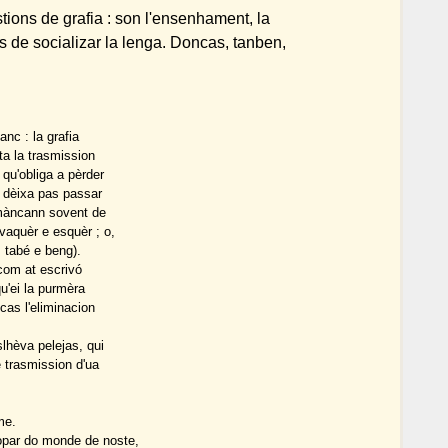
stions de grafia : son l'ensenhament, la
s de socializar la lenga. Doncas, tanben,
anc : la grafia
ta la trasmission
 qu'obliga a pèrder
o dèixa pas passar
 màncann sovent de
vaquèr e esquèr ; o,
 tabé e beng).
 com at escrivó
qu'ei la purmèra
cas l'eliminacion
lhèva pelejas, qui
e trasmission d'ua
me.
opar do monde de noste,