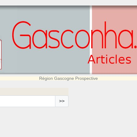
Région Gascogne Prospective
>>