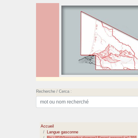
Recherche / Cerca :
Accueil
Langue gasconne
Re : [G(V)asconha doman] Envoi groupé n° 701