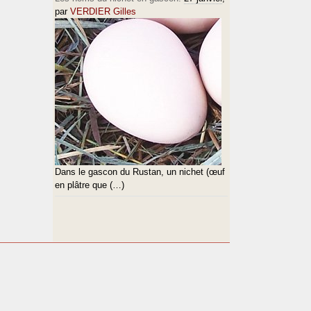
par
VERDIER Gilles
Dans le gascon du Rustan, un nichet (œuf
en plâtre que (…)