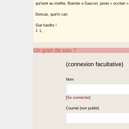
qui'sent au mielhe, Biarnés o Gascon, jamei « occitan »
Doncas, que'm cari.
Siat hardits !
J. L.
Un gran de sau ?
(connexion facultative)
Nom
[
Se connecter
]
Courriel (non publié)