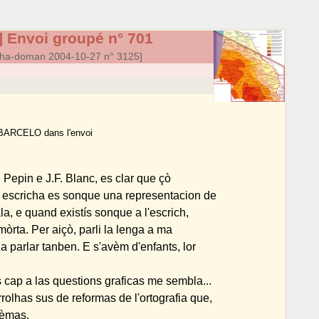
 Envoi groupé n° 701
ha-doman 2004-10-27 n° 3125]
 BARCELO dans l'envoi
 Pepin e J.F. Blanc, es clar que çò
ga escricha es sonque una representacion de
ala, e quand existís sonque a l'escrich,
mòrta. Per aiçò, parli la lenga a ma
 parlar tanben. E s'avèm d'enfants, lor
 cap a las questions graficas me sembla...
rolhas sus de reformas de l'ortografia que,
lèmas.