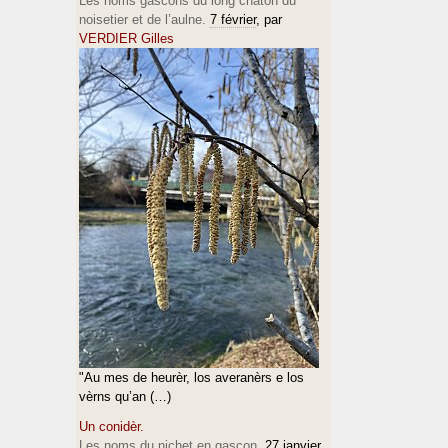
Les noms gascons du long chaton du
noisetier et de l’aulne.
7 février
, par
VERDIER Gilles
"Au mes de heurèr, los averanèrs e los
vèrns qu’an (…)
Un conidèr.
Les noms du nichet en gascon.
27 janvier
,