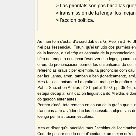
> Las prioritats son pas brica las que
> transmission de la lenga, los mejan
> l'accion politica.
Au men torn d'estar d'arcòrd dab eth, G. Pépin e J.-F. Bl
n'ei pas l'essenciau. Totun, qu'ei un utís dos purmèrs en
de la loenga, e s'ei tròp esloenhada de la prononciacion,
hèra de temps a ensenhar l'escríver e lo léger, quand n
errors de prononciacion permor los ensenhaires de oei
referéncias oraus ; per exemple, ta prononciar com cau 
per las Lanas, arren, tamben e ben (foneticamentz, arré,
Mes ta l'occitanisme « La grafia es mai que la grafia »,
Patric Sauzet en Amiras n° 21, juillet 1990, pp. 35-46 ; 
estapa decap a l'unificacion lingüistica do Mieidia, e don
do gascon enter autes.
Permor d'acò, tota remesa en causa de la grafia que sus
n'ann pas arré a véder dab las necessitats objectivas d
loenga per l'institucion escolària.
Mes at díser qu'ei sacrilègi taus Jacobins de l'occitanis
Com de pensar que lo nom d'occitan ei un mejan de's c