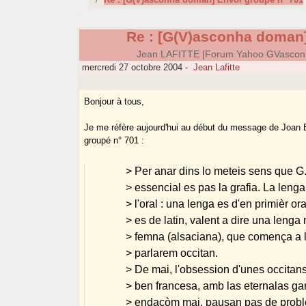
Re : [G(V)asconha doman]
Jean LAFITTE [Forum Yahoo GVascon
mercredi 27 octobre 2004
-
Jean Lafitte
Bonjour à tous,
Je me réfère aujourd'hui au début du message de Joan
groupé n° 701 :
> Per anar dins lo meteis sens que G.
> essencial es pas la grafia. La len
> l'oral : una lenga es d'en primièr or
> es de latin, valent a dire una lenga 
> femna (alsaciana), que comença a la
> parlarem occitan.
> De mai, l'obsession d'unes occitans
> ben francesa, amb las eternalas gar
> endacòm mai, pausan pas de prob