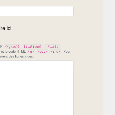
e ici
PIP
{{gras}}
{italique}
-*liste
et le code HTML
. Pour
<q>
<del>
<ins>
ement des lignes vides.