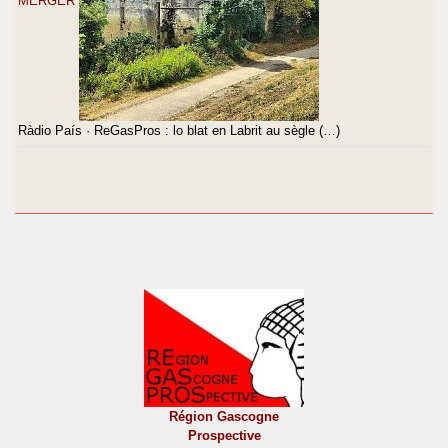
Ràdio País · ReGasPros : lo blat en Labrit au sègle (…)
Région Gascogne
Prospective