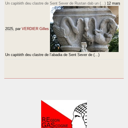
Un capitèth deu clastre de Sent Sever de Rustan dab un (…)
12 mars
2025
, par
VERDIER Gilles
Un capitèth deu clastre de l’abadia de Sent Sever de (…)