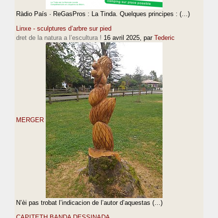
Ràdio País · ReGasPros : La Tinda. Quelques principes : (…)
Linxe - sculptures d’arbre sur pied
dret de la natura a l’escultura !
16 avril 2025
, par
Tederic
MERGER
N’èi pas trobat l’indicacion de l’autor d’aquestas (…)
CAPITETH BANDA DESSINADA…