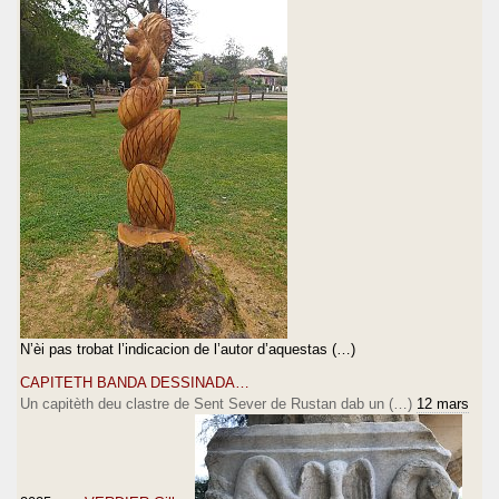
N’èi pas trobat l’indicacion de l’autor d’aquestas (…)
CAPITETH BANDA DESSINADA…
Un capitèth deu clastre de Sent Sever de Rustan dab un (…)
12 mars