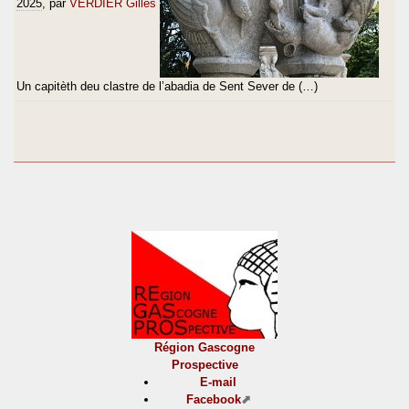
2025
, par
VERDIER Gilles
Un capitèth deu clastre de l’abadia de Sent Sever de (…)
Région Gascogne
Prospective
E-mail
Facebook