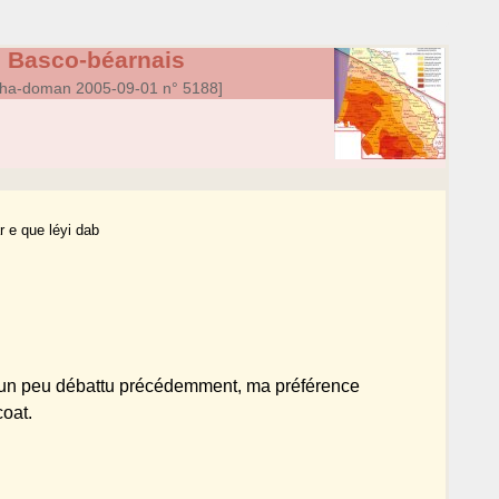
, Basco-béarnais
ha-doman 2005-09-01 n° 5188]
r e que léyi dab
 un peu débattu précédemment, ma préférence
coat.