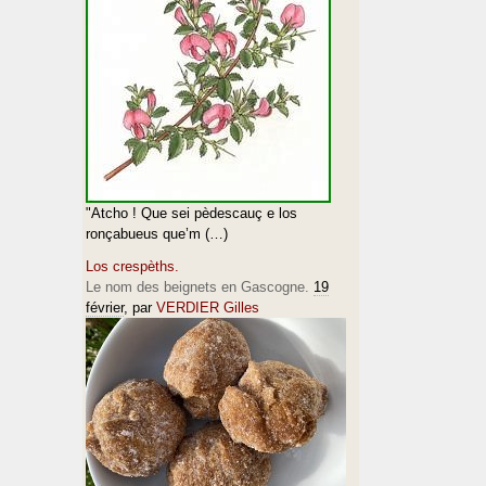
"Atcho ! Que sei pèdescauç e los
ronçabueus que’m (…)
Los crespèths.
Le nom des beignets en Gascogne.
19
février
, par
VERDIER Gilles