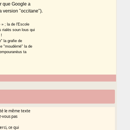
uer que Google a
a version "occitane").
» ; la de l'Escole
 rialës soun lous qui
 !
" la grafie de
) e "moudèrnë" la de
tempouranèus ta
ité le même texte
ez-vous pas
rci, ce qui