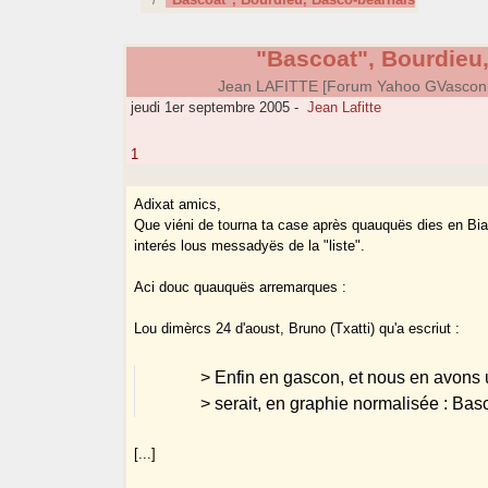
"Bascoat", Bourdieu
Jean LAFITTE [Forum Yahoo GVascon
jeudi 1er septembre 2005
-
Jean Lafitte
1
Adixat amics,
Que viéni de tourna ta case après quauquës dies en Bia
interés lous messadyës de la "liste".
Aci douc quauquës arremarques :
Lou dimèrcs 24 d'aoust, Bruno (Txatti) qu'a escriut :
> Enfin en gascon, et nous en avons
> serait, en graphie normalisée : Bas
[...]