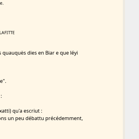
e.
 LAFITTE
s quauquës dies en Biar e que léyi
e".
:
tti) qu'a escriut :
avons un peu débattu précédemment,