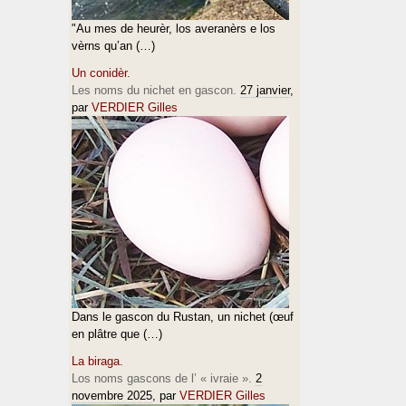
"Au mes de heurèr, los averanèrs e los
vèrns qu’an (…)
Un conidèr.
Les noms du nichet en gascon.
27 janvier
,
par
VERDIER Gilles
Dans le gascon du Rustan, un nichet (œuf
en plâtre que (…)
La biraga.
Los noms gascons de l’ « ivraie ».
2
novembre 2025
, par
VERDIER Gilles