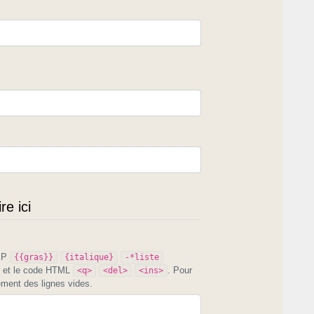
d'utilisa grafèmes countempouranèus
y lou die).
e ici
PIP
{{gras}}
{italique}
-*liste
et le code HTML
. Pour
<q>
<del>
<ins>
ement des lignes vides.