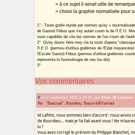
> à ce sujet il serait utile de remarq
> choisi la graphie normalisée pour s
1° - Toute grafie réyide per normes qu'ey « nourmalisade 
de Gastoû Fèbus que n'ey autan coum la de l'I.E.O. Mes
soun capablës de cita las normes de l'ue coum de l'autë
2° ­ Qu'ey dounc hère mey cla ta touts d'apera "classique
l'I.E.O. (permou d'utilisa grafèmes de l'Edat meyancère
l'Escole Gastoû Fèbus (permou d'utilisa grafèmes coun
representa la founoulougie de oey lou die).
3°
Vos commentaires
#
Le 2 septembre 2005 à 20:48
,
par
Alain JB Lalanne
Re : "Bascoat", Bourdieu, Basco-bÃ©arnais
M.Lafitte, nous sommes bien d'accord : nous avons c
de Bourdieu... mais je l'ai fait avant vous ! Ne m'auri
lu ?
Vous avez corrigé le prénom du Philippe Blanchet, me