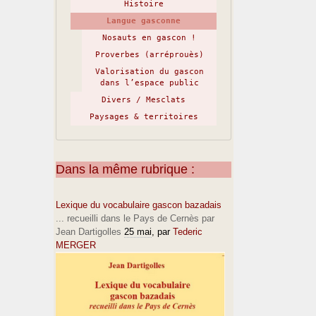
Histoire
Langue gasconne
Nosauts en gascon !
Proverbes (arréprouès)
Valorisation du gascon
dans l’espace public
Divers / Mesclats
Paysages & territoires
Dans la même rubrique :
Lexique du vocabulaire gascon bazadais
... recueilli dans le Pays de Cernès par
Jean Dartigolles
25 mai
, par
Tederic
MERGER