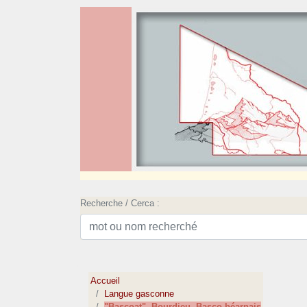
Recherche / Cerca :
Accueil
Langue gasconne
"Bascoat", Bourdieu, Basco-béarnais