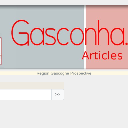
Région Gascogne Prospective
>>