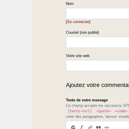
Nom
e "moudèrnë" la de
> l'Escole Gastoû Fèbus (permou 
[
Se connecter
]
ta
Courriel (non publié)
> representa la founoulougie de oe
> 3°
Votre site web
Ajoutez votre commentair
Texte de votre message
Ce champ accepte les raccourcis S
[texte->url]
<quote>
<code>
créer des paragraphes, laissez simpl