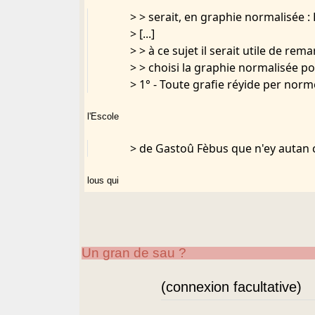
> > serait, en graphie normalisée :
> [...]
> > à ce sujet il serait utile de re
> > choisi la graphie normalisée po
> 1° - Toute grafie réyide per norm
l'Escole
> de Gastoû Fèbus que n'ey autan c
lous qui
> soun capablës de cita las normes 
> 2° ­ Qu'ey dounc hère mey cla ta 
Un gran de sau ?
grafie de
(connexion facultative)
> l'I.E.O. (permou d'utilisa grafèm