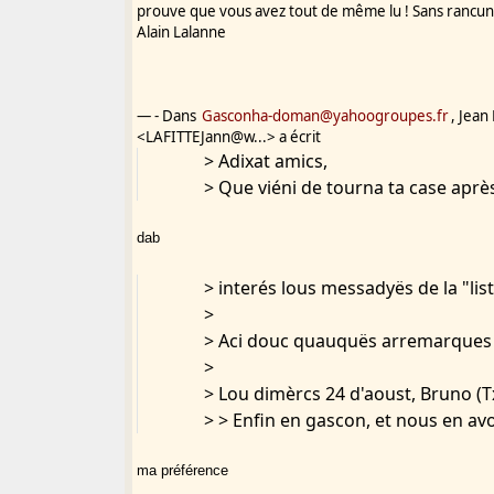
prouve que vous avez tout de même lu ! Sans rancun
Alain Lalanne
— - Dans
Gasconha-doman@yahoogroupes.fr
, Jean
<LAFITTEJann@w...> a écrit
> Adixat amics,
> Que viéni de tourna ta case aprè
dab
> interés lous messadyës de la "list
>
> Aci douc quauquës arremarques 
>
> Lou dimèrcs 24 d'aoust, Bruno (Txa
> > Enfin en gascon, et nous en 
ma préférence