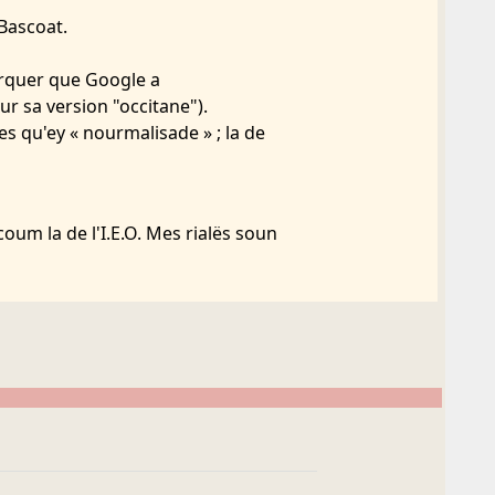
 Bascoat.
marquer que Google a
ur sa version "occitane").
es qu'ey « nourmalisade » ; la de
oum la de l'I.E.O. Mes rialës soun
de l'ue coum de l'autë !
touts d'apera "classique" la
es de l'Edat meyancère)