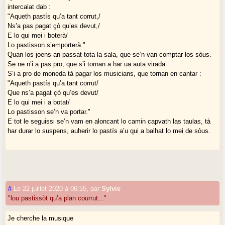
intercalat dab :
"Aqueth pastís qu’a tant corrut,/
Ns’a pas pagat çò qu’es devut,/
E lo qui mei i boterà/
Lo pastisson s’emporterà."
Quan los joens an passat tota la sala, que se’n van comptar los sòus.
Se ne n’i a pas pro, que s’i tornan a har ua auta virada.
S’i a pro de moneda tà pagar los musicians, que tornan en cantar :
"Aqueth pastís qu’a tant corrut/
Que ns’a pagat çò qu’es devut/
E lo qui mei i a botat/
Lo pastisson se’n va portar."
E tot le seguissi se’n vam en aloncant lo camin capvath las taulas, tà
har durar lo suspens, auherir lo pastís a’u qui a balhat lo mei de sòus.
#
Le 22 juillet 2020 à 06:55
,
par
Sylvie
"lou pastissòt qu’a plan courrut..."
Je cherche la musique