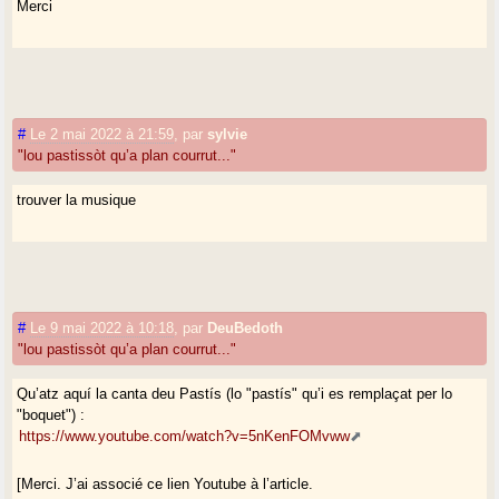
Merci
#
Le 2 mai 2022 à 21:59
,
par
sylvie
"lou pastissòt qu’a plan courrut..."
trouver la musique
#
Le 9 mai 2022 à 10:18
,
par
DeuBedoth
"lou pastissòt qu’a plan courrut..."
Qu’atz aquí la canta deu Pastís (lo "pastís" qu’i es remplaçat per lo
"boquet") :
https://www.youtube.com/watch?v=5nKenFOMvww
[Merci. J’ai associé ce lien Youtube à l’article.