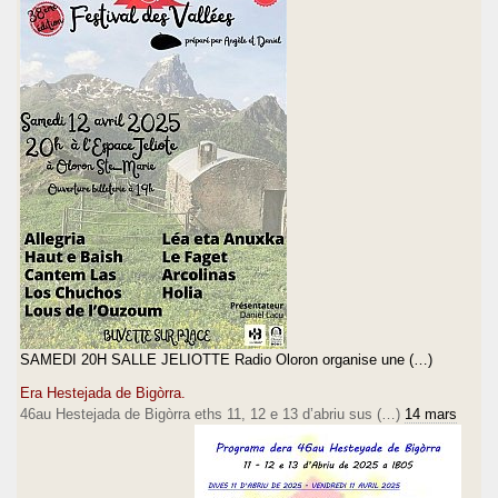
SAMEDI 20H SALLE JELIOTTE Radio Oloron organise une (…)
Era Hestejada de Bigòrra.
46au Hestejada de Bigòrra eths 11, 12 e 13 d’abriu sus (…)
14 mars