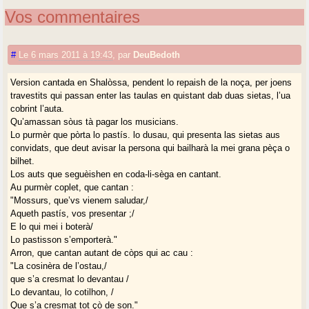
Vos commentaires
#
Le 6 mars 2011 à 19:43
,
par
DeuBedoth
Version cantada en Shalòssa, pendent lo repaish de la noça, per joens
travestits qui passan enter las taulas en quistant dab duas sietas, l’ua
cobrint l’auta.
Qu’amassan sòus tà pagar los musicians.
Lo purmèr que pòrta lo pastís. lo dusau, qui presenta las sietas aus
convidats, que deut avisar la persona qui bailharà la mei grana pèça o
bilhet.
Los auts que seguèishen en coda-li-sèga en cantant.
Au purmèr coplet, que cantan :
"Mossurs, que’vs vienem saludar,/
Aqueth pastís, vos presentar ;/
E lo qui mei i boterà/
Lo pastisson s’emporterà."
Arron, que cantan autant de còps qui ac cau :
"La cosinèra de l’ostau,/
que s’a cresmat lo devantau /
Lo devantau, lo cotilhon, /
Que s’a cresmat tot çò de son."