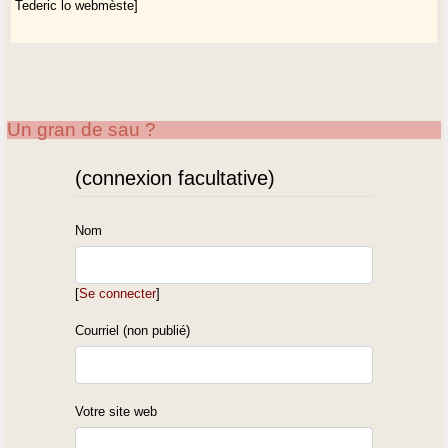
Tederic lo webmèste]
Un gran de sau ?
(connexion facultative)
Nom
[
Se connecter
]
Courriel (non publié)
Votre site web