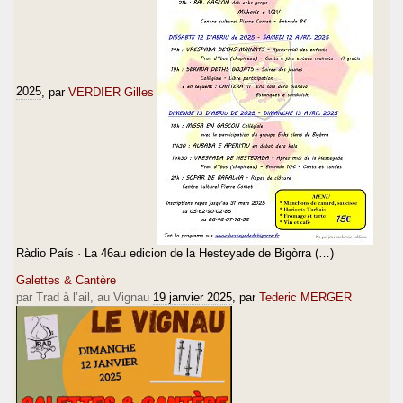
2025
, par
VERDIER Gilles
Ràdio País · La 46au edicion de la Hesteyade de Bigòrra (…)
Galettes & Cantère
par Trad à l’ail, au Vignau
19 janvier 2025
, par
Tederic MERGER