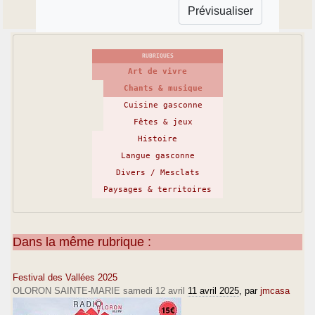
RUBRIQUES
Art de vivre
Chants & musique
Cuisine gasconne
Fêtes & jeux
Histoire
Langue gasconne
Divers / Mesclats
Paysages & territoires
Dans la même rubrique :
Festival des Vallées 2025
OLORON SAINTE-MARIE samedi 12 avril
11 avril 2025
, par
jmcasa