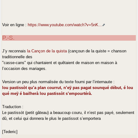
Voir en ligne :
https://www.youtube.com/watch?v=5nK...
P.-S.
J’y reconnais
la Cançon de la quista
(cançoun de la quiste = chanson
traditionnelle des
"casse-cans" qui chantaient et quêtaient de maison en maison à
l’occasion des mariages.
Version un peu plus normalisée du texte fourni par l’internaute :
lou pastissòt qu’a plan courrut, n’eÿ pas pagat sounqué début, é lou
qué meÿ é bailherà lou pastissòt s’empourtérà.
Traduction :
Le pastissòt (petit gâteau) a beaucoup couru, il n’est pas payé, seulement
dû, et celui qui donnera le plus le pastissot s’emportera
[Tederic]