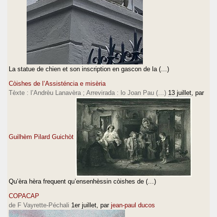
La statue de chien et son inscription en gascon de la (…)
Còishes de l’Assisténcia e misèria
Tèxte : l’Andrèu Lanavèra ; Arrevirada : lo Joan Pau (…)
13 juillet
, par
Guilhèm Pilard Guichòt
Qu’èra hèra frequent qu’ensenhèssin còishes de (…)
COPACAP
de F Vayrette-Péchali
1er juillet
, par
jean-paul ducos