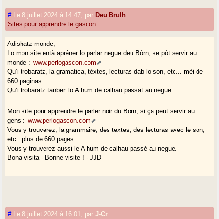
#
Le 8 juillet 2024 à 14:47
,
par
Deu Brulh
Sites pour apprendre le gascon
Adishatz monde,
Lo mon site entà apréner lo parlar negue deu Bòrn, se pòt servir au
monde :
www.perlogascon.com
Qu’i trobaratz, la gramatica, tèxtes, lecturas dab lo son, etc... mèi de
660 paginas.
Qu’i trobaratz tanben lo A hum de calhau passat au negue.
Mon site pour apprendre le parler noir du Born, si ça peut servir au
gens :
www.perlogascon.com
Vous y trouverez, la grammaire, des textes, des lecturas avec le son,
etc...plus de 660 pages.
Vous y trouverez aussi le A hum de calhau passé au negue.
Bona visita - Bonne visite ! - JJD
#
Le 8 juillet 2024 à 16:01
,
par
J-Cr