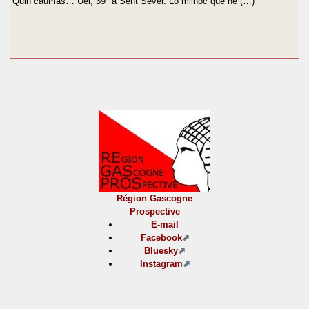
Quin caumàs… Uei, 39° a Sent Sever. Lo milhòc que hè (…)
Région Gascogne
Prospective
E-mail
Facebook
Bluesky
Instagram