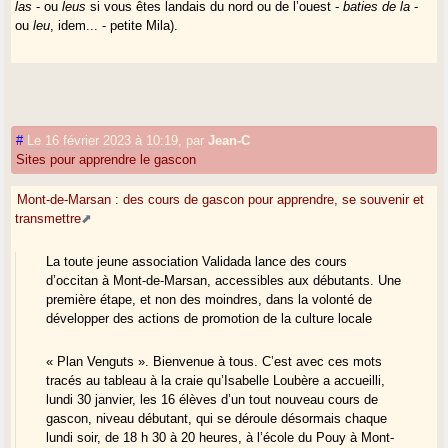
las
- ou
leus
si vous êtes landais du nord ou de l’ouest -
baties de la
-
ou
leu
, idem... - petite Mila).
#
Le 16 février 2023 à 10:19
,
par
Jean-C
Sites pour apprendre le gascon
Mont-de-Marsan : des cours de gascon pour apprendre, se souvenir et
transmettre
La toute jeune association Validada lance des cours
d’occitan à Mont-de-Marsan, accessibles aux débutants. Une
première étape, et non des moindres, dans la volonté de
développer des actions de promotion de la culture locale
« Plan Venguts ». Bienvenue à tous. C’est avec ces mots
tracés au tableau à la craie qu’Isabelle Loubère a accueilli,
lundi 30 janvier, les 16 élèves d’un tout nouveau cours de
gascon, niveau débutant, qui se déroule désormais chaque
lundi soir, de 18 h 30 à 20 heures, à l’école du Pouy à Mont-