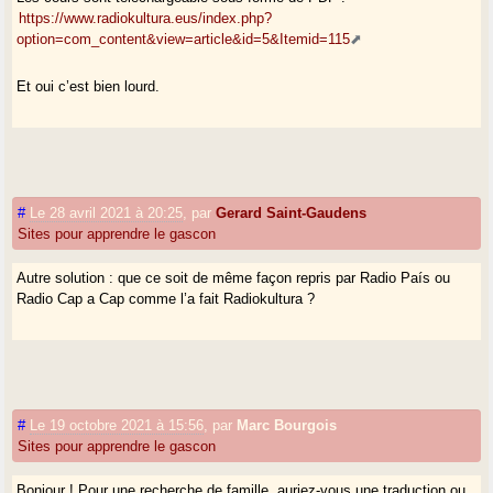
https://www.radiokultura.eus/index.php?
option=com_content&view=article&id=5&Itemid=115
Et oui c’est bien lourd.
#
Le 28 avril 2021 à 20:25
,
par
Gerard Saint-Gaudens
Sites pour apprendre le gascon
Autre solution : que ce soit de même façon repris par Radio País ou
Radio Cap a Cap comme l’a fait Radiokultura ?
#
Le 19 octobre 2021 à 15:56
,
par
Marc Bourgois
Sites pour apprendre le gascon
Bonjour ! Pour une recherche de famille, auriez-vous une traduction ou