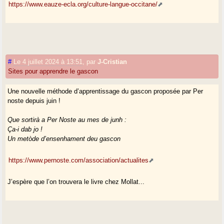
https://www.eauze-ecla.org/culture-langue-occitane/
#
Le 4 juillet 2024 à 13:51
,
par
J-Cristian
Sites pour apprendre le gascon
Une nouvelle méthode d’apprentissage du gascon proposée par Per
noste depuis juin !
Que sortirà a Per Noste au mes de junh :
Ça-i dab jo !
Un metòde d’ensenhament deu gascon
https://www.pernoste.com/association/actualites
J’espère que l’on trouvera le livre chez Mollat...