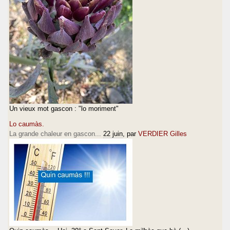
Un vieux mot gascon : "lo moriment"
Lo caumàs.
La grande chaleur en gascon...
22 juin
, par
VERDIER Gilles