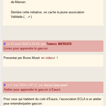
de-Marsan.
Derrière cette initiative, se cache la jeune association
Validada (
...
)
#
Le 23 avril 2024 à 20:03
,
par
Tederic MERGER
Livres pour apprendre le gascon
Presentat per Bruno Muret
en video
!
#
Le 5 mai 2024 à 08:12
,
par
ducos jean-paul
Atelier pour apprendre le gascon à Eauze
Pour ceux qui habitent du coté d’Eauze, l’association ECLA à un atelier
pour entendre/parler gascon :