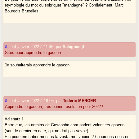
étymologie du mot ou sobriquet "mandagne" ? Cordialement, Marc
Bourgois Bruxelles.
#
Le 4 janvier 2022 à 11:46
,
par
Salagnac jf
Sites pour apprendre le gascon
Je souhaiterais apprendre le gascon
#
Le 4 janvier 2022 à 18:05
,
par
Tederic MERGER
Apprendre le gascon, très bonne résolution pour 2022 !
Adishatz !
Entre eux, les admins de Gasconha.com parlent volontiers gascon
(sauf le dernier en date, qui ne doit pas savoir)...
E’n poderem saber mei sus la vòsta motivacion ? / pourrions-nous en