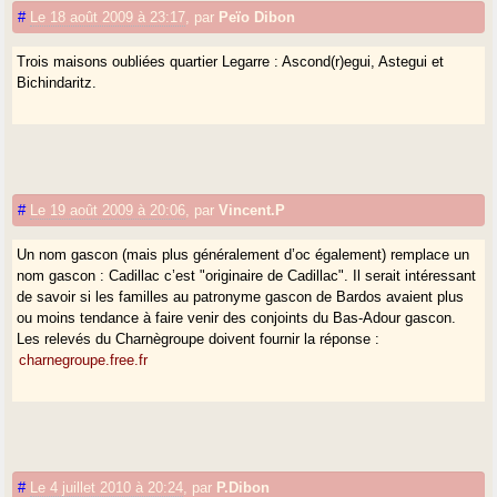
#
Le 18 août 2009 à 23:17
,
par
Peïo Dibon
Etxebarne > Chabarne > Chaharne (phénomène basque classique que
la chute du b intervocalique). Si l’on pousse plus loin la transformation
Trois maisons oubliées quartier Legarre : Ascond(r)egui, Astegui et
phonétique, on a comme le prouve H.Iglesias la métairie de Saint-
Bichindaritz.
Etienne (Bayonne) dite Char (rue de Char) attestée Charne, Chaharne
German : gascon pour "Germain"
#
Le 19 août 2009 à 20:06
,
par
Vincent.P
Un nom gascon (mais plus généralement d’oc également) remplace un
nom gascon : Cadillac c’est "originaire de Cadillac". Il serait intéressant
de savoir si les familles au patronyme gascon de Bardos avaient plus
ou moins tendance à faire venir des conjoints du Bas-Adour gascon.
Les relevés du Charnègroupe doivent fournir la réponse :
charnegroupe.free.fr
#
Le 4 juillet 2010 à 20:24
,
par
P.Dibon