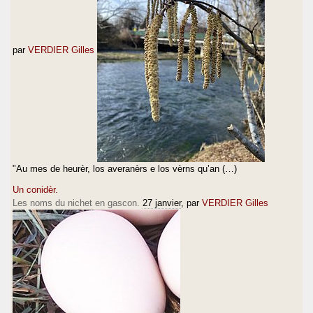
par
VERDIER Gilles
"Au mes de heurèr, los averanèrs e los vèrns qu’an (…)
Un conidèr.
Les noms du nichet en gascon.
27 janvier
, par
VERDIER Gilles