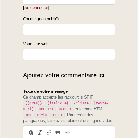
[
Se connecter
]
Courriel (non publié)
Votre site web
Ajoutez votre commentaire ici
Texte de votre message
Ce champ accepte les raccourcis SPIP
{{gras}}
{italique}
-*liste
[texte-
et le code HTML
>url]
<quote>
<code>
. Pour créer des
<q>
<del>
<ins>
paragraphes, laissez simplement des lignes vides.