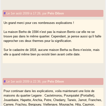
Piemont : nom roman transparent
#
Le 1er août 2009 à 17:26
,
par
Peïo Dibon
Berrio : doit être le basque pour "terre nouvellement défrichée" (cf
Navaille en gascon). Cependant, l’existence d’une maison dite Berrho
Un grand merci pour ces nombreuses explixations !
en 1594 sème le doute : et si c’était plutôt simplement le basque
berr(h)o pour broussailles ?
La maison Berho de 1594 n’est pas la maison Berrio car elle ne se
trouve pas dans le même quartier. Cependant, je pense aussi qu’il faille
Berhabe : déjà en 1594, il faudrait vérifier sa situation mais il est
rapprocher ces deux thermes pour la signification.
probable que ce nom reprenne le nom de la maison précédente + -be
(=situé en dessous).
Sur le cadastre de 1818, aucune maison Berha ou Bera n’existe, mais
elle a quand même bien pu existé bien avant cette date.
Navarron : prénom gascon médiéval
Piez darré : doit être le même nom que le Piets béarnais (cf sur
Gasconha.com). Darré est le gascon pour "à l’ouest"
Fontan : écriture latinisante pour le gascon Hontan (=fontaine)
#
Le 1er août 2009 à 22:36
,
par
Peïo Dibon
Colombot : diminutif du prénom masculin Colomb, serait plutôt
Pour continuer dans les explications, voila maintenant une liste de
Couloumot en bon gascon mais également en basque. J’ai déjà
maisons du quartier Legarre : Castetmorou, Pourquialet (Portaillet),
remarqué à La Bastide-Clairence cette tendance étymologiste.
Jouanbaire, Hapette, Anchia, Petre, Chedarry, Taneis, Jamot, Franches,
Carrere, Frachou, Bergouey, Viellenave, Mounache, Hita, Caumon,
Chichart : c’est très probablement basque avec le suffixe -arte(entre)