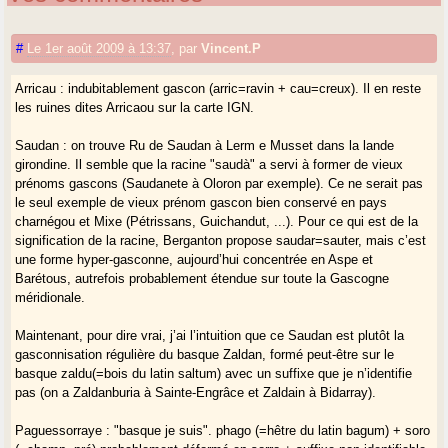
#
Le 1er août 2009 à 13:37
,
par
Vincent.P
Arricau : indubitablement gascon (arric=ravin + cau=creux). Il en reste
les ruines dites Arricaou sur la carte IGN.
Saudan : on trouve Ru de Saudan à Lerm e Musset dans la lande
girondine. Il semble que la racine "saudà" a servi à former de vieux
prénoms gascons (Saudanete à Oloron par exemple). Ce ne serait pas
le seul exemple de vieux prénom gascon bien conservé en pays
charnégou et Mixe (Pétrissans, Guichandut, ...). Pour ce qui est de la
signification de la racine, Berganton propose saudar=sauter, mais c’est
une forme hyper-gasconne, aujourd’hui concentrée en Aspe et
Barétous, autrefois probablement étendue sur toute la Gascogne
méridionale.
Maintenant, pour dire vrai, j’ai l’intuition que ce Saudan est plutôt la
gasconnisation régulière du basque Zaldan, formé peut-être sur le
basque zaldu(=bois du latin saltum) avec un suffixe que je n’identifie
pas (on a Zaldanburia à Sainte-Engrâce et Zaldain à Bidarray).
Paguessorraye : "basque je suis". phago (=hêtre du latin bagum) + soro