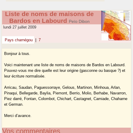
Liste de noms de maisons de
Bardos en Labourd
Peïo Dibon
lundi 27 juillet 2009
Pays charnégou
|
7
Bonjour à tous.
Voici maintenant une liste de noms de maisons de Bardos en Labourd.
Pouvez-vous me dire quelle est leur origine (gasconne ou basque ?) et
leur écriture normalisée.
Arricau, Saudan, Paguessorraye, Gelous, Martinon, Minhoua, Arlan,
Pinaqui, Bellegarde, Baylia, Piemont, Berrio, Molio, Berhabe, Navarron,
Piez darré, Fontan, Colombot, Chichart, Castagnet, Camiade, Chaharne
et German.
Merci d’avance.
Vos commentaires