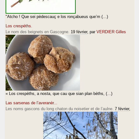
"Atcho ! Que sei pèdescauç e los ronçabueus que’m (…)
Los crespèths.
Le nom des beignets en Gascogne.
19 février
, par
VERDIER Gilles
« Los crespèths, a nosta, que cau que sian plan bèths, (…)
Las sarsenas de l’averanèr...
Les noms gascons du long chaton du noisetier et de l’aulne.
7 février
,