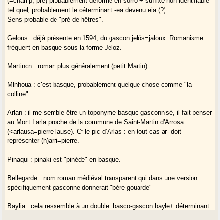
(=champ, pré) probablement déformé en sorro + suffixe non identifiable
tel quel, probablement le déterminant -ea devenu eia (?)
Sens probable de "pré de hêtres".
Gelous : déjà présente en 1594, du gascon jelós=jaloux. Romanisme
fréquent en basque sous la forme Jeloz.
Martinon : roman plus généralement (petit Martin)
Minhoua : c’est basque, probablement quelque chose comme "la
colline".
Arlan : il me semble être un toponyme basque gasconnisé, il fait penser
au Mont Larla proche de la commune de Saint-Martin d’Arrosa
(<arlausa=pierre lause). Cf le pic d’Arlas : en tout cas ar- doit
représenter (h)arri=pierre.
Pinaqui : pinaki est "pinède" en basque.
Bellegarde : nom roman médiéval transparent qui dans une version
spécifiquement gasconne donnerait "bère gouarde"
Baylia : cela ressemble à un doublet basco-gascon bayle+ déterminant
basque -a qui donne "Bailea" puis "Bailia"