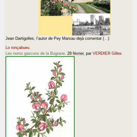
Jean Dartigolles, l’autor de Pey Marsau dejà comentat (…)
Lo ronçabueu.
Les noms gascons de la Bugrane.
28 février
, par
VERDIER Gilles