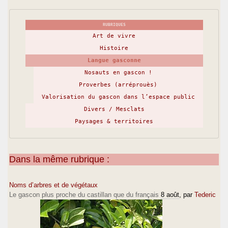
RUBRIQUES
Art de vivre
Histoire
Langue gasconne
Nosauts en gascon !
Proverbes (arréprouès)
Valorisation du gascon dans l’espace public
Divers / Mesclats
Paysages & territoires
Dans la même rubrique :
Noms d’arbres et de végétaux
Le gascon plus proche du castillan que du français
8 août
, par
Tederic