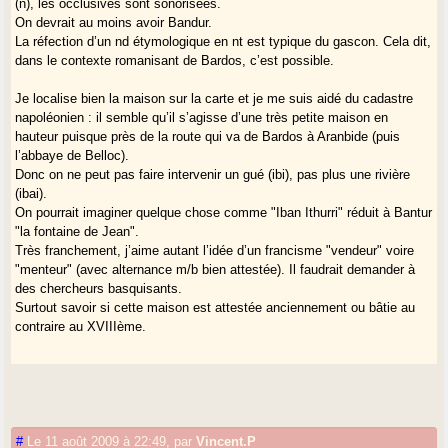
(n), les occlusives sont sonorisées.
On devrait au moins avoir Bandur.
La réfection d’un nd étymologique en nt est typique du gascon. Cela dit,
dans le contexte romanisant de Bardos, c’est possible.
Je localise bien la maison sur la carte et je me suis aidé du cadastre
napoléonien : il semble qu’il s’agisse d’une très petite maison en
hauteur puisque près de la route qui va de Bardos à Aranbide (puis
l’abbaye de Belloc).
Donc on ne peut pas faire intervenir un gué (ibi), pas plus une rivière
(ibai).
On pourrait imaginer quelque chose comme "Iban Ithurri" réduit à Bantur
"la fontaine de Jean".
Très franchement, j’aime autant l’idée d’un francisme "vendeur" voire
"menteur" (avec alternance m/b bien attestée). Il faudrait demander à
des chercheurs basquisants.
Surtout savoir si cette maison est attestée anciennement ou bâtie au
contraire au XVIIIème.
#
Le 11 août 2009 à 22:49
,
par
Vincent.P