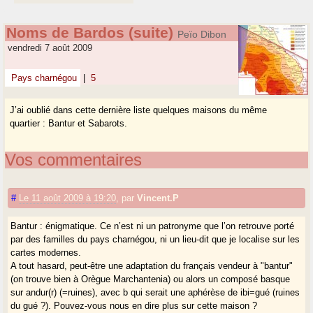
Noms de Bardos (suite)
Peïo Dibon
vendredi 7 août 2009
Pays charnégou
|
5
J’ai oublié dans cette dernière liste quelques maisons du même
quartier : Bantur et Sabarots.
Vos commentaires
#
Le 11 août 2009 à 19:20
,
par
Vincent.P
Bantur : énigmatique. Ce n’est ni un patronyme que l’on retrouve porté
par des familles du pays charnégou, ni un lieu-dit que je localise sur les
cartes modernes.
A tout hasard, peut-être une adaptation du français vendeur à "bantur"
(on trouve bien à Orègue Marchantenia) ou alors un composé basque
sur andur(r) (=ruines), avec b qui serait une aphérèse de ibi=gué (ruines
du gué ?). Pouvez-vous nous en dire plus sur cette maison ?