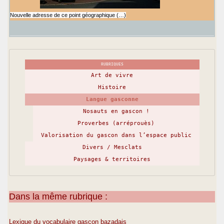
Nouvelle adresse de ce point géographique (…)
RUBRIQUES
Art de vivre
Histoire
Langue gasconne
Nosauts en gascon !
Proverbes (arréprouès)
Valorisation du gascon dans l’espace public
Divers / Mesclats
Paysages & territoires
Dans la même rubrique :
Lexique du vocabulaire gascon bazadais