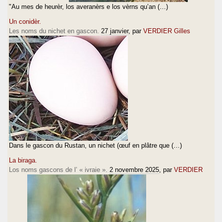
"Au mes de heurèr, los averanèrs e los vèrns qu’an (…)
Un conidèr.
Les noms du nichet en gascon.
27 janvier
, par
VERDIER Gilles
Dans le gascon du Rustan, un nichet (œuf en plâtre que (…)
La biraga.
Los noms gascons de l’ « ivraie ».
2 novembre 2025
, par
VERDIER