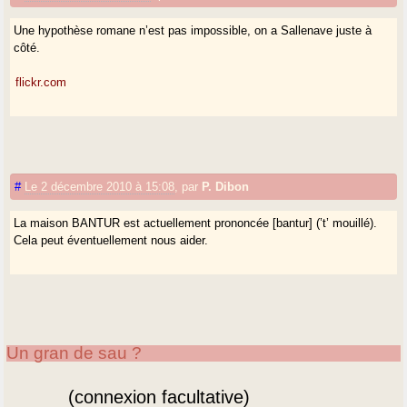
Une hypothèse romane n’est pas impossible, on a Sallenave juste à
côté.
flickr.com
#
Le 2 décembre 2010 à 15:08
,
par
P. Dibon
La maison BANTUR est actuellement prononcée [bantur] (’t’ mouillé).
Cela peut éventuellement nous aider.
Un gran de sau ?
(connexion facultative)