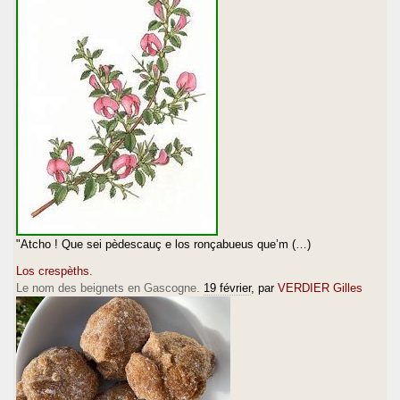
"Atcho ! Que sei pèdescauç e los ronçabueus que’m (…)
Los crespèths.
Le nom des beignets en Gascogne.
19 février
, par
VERDIER Gilles