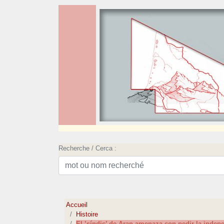
Recherche / Cerca :
Accueil
Histoire
El ’síndic’ de Aran amenaza con pedir la indep