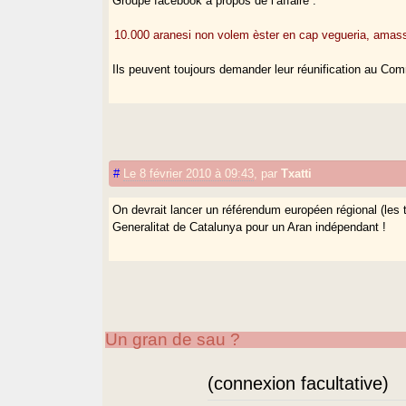
Groupe facebook à propos de l’affaire :
10.000 aranesi non volem èster en cap vegueria, amas
Ils peuvent toujours demander leur réunification au Com
#
Le 8 février 2010 à 09:43
,
par
Txatti
On devrait lancer un référendum européen régional (les t
Generalitat de Catalunya pour un Aran indépendant !
Un gran de sau ?
(connexion facultative)