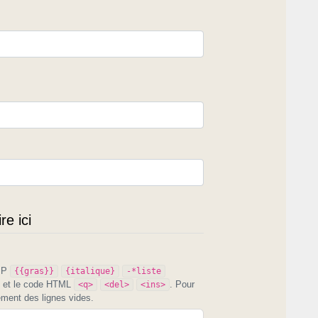
e ici
PIP
{{gras}}
{italique}
-*liste
et le code HTML
. Pour
<q>
<del>
<ins>
ement des lignes vides.