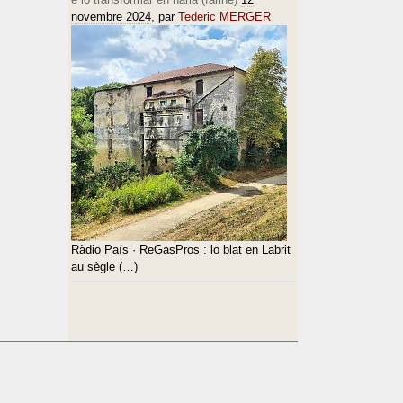
novembre 2024
, par
Tederic MERGER
Ràdio País · ReGasPros : lo blat en Labrit
au sègle (…)