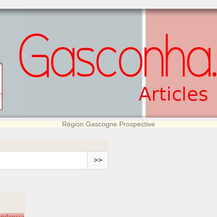
Région Gascogne Prospective
>>
endencia