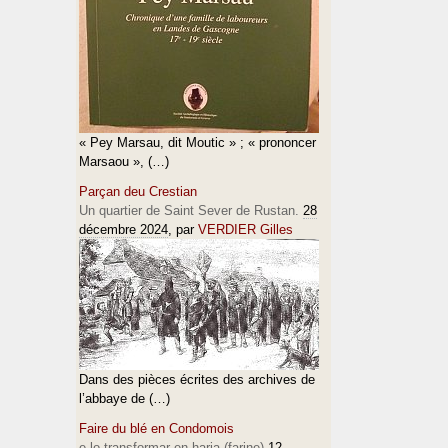
« Pey Marsau, dit Moutic » ; « prononcer
Marsaou », (…)
Parçan deu Crestian
Un quartier de Saint Sever de Rustan.
28
décembre 2024
, par
VERDIER Gilles
Dans des pièces écrites des archives de
l’abbaye de (…)
Faire du blé en Condomois
e lo transformar en haria (farine)
12