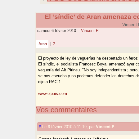
El ’síndic’ de Aran amenaza c
Vincent.
samedi 6 février 2010
-
Vincent P.
Aran
|
2
El proyecto de ley de veguerías ha despertado un feroz 
El síndic, el socialista Francesc Boya, amenazó ayer co
veguería del Alt Pirineu. "No soy independentista ; pero
se nos escucha y no podemos defender los derechos de n
dijo a RAC 1.
www.elpais.com
Vos commentaires
#
Le 6 février 2010 à 11:19
,
par
Vincent.P