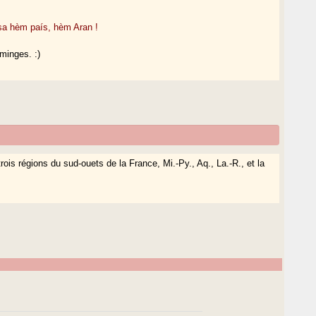
sa hèm país, hèm Aran !
minges. :)
rois régions du sud-ouets de la France, Mi.-Py., Aq., La.-R., et la