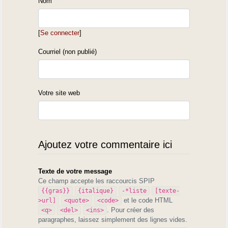
Nom
[
Se connecter
]
Courriel (non publié)
Votre site web
Ajoutez votre commentaire ici
Texte de votre message
Ce champ accepte les raccourcis SPIP
{{gras}}
{italique}
-*liste
[texte-
et le code HTML
>url]
<quote>
<code>
. Pour créer des
<q>
<del>
<ins>
paragraphes, laissez simplement des lignes vides.