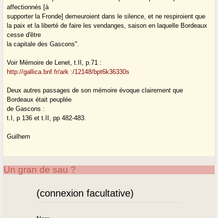
affectionnés [à
supporter la Fronde] demeuroient dans le silence, et ne respiroient que
la paix et la liberté de faire les vendanges, saison en laquelle Bordeaux
cesse d'être
la capitale des Gascons".
Voir Mémoire de Lenet, t.II, p.71 :
http://gallica.bnf.fr/ark :/12148/bpt6k36330s
Deux autres passages de son mémoire évoque clairement que
Bordeaux était peuplée
de Gascons :
t.I, p 136 et t.II, pp 482-483.
Guilhem
Un gran de sau ?
(connexion facultative)