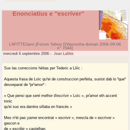
Enonciatius e "escrí­ver"
LAFITTEJann [Forum Yahoo GVasconha-doman 2006-09-06
n° 7044]
mercredi 6 septembre 2006
-
Jean Lafitte
Sus las correccions hèitas per Tederic a Lôíc :
Aquesta frasa de Loíc qu¹ei de construccion perfèita, sustot dab lo ³que²
desseparat de ³pr¹amor² :
« Que pensi que seré melhor d'escrívir « Loíc », pr'amor eth accent
tonic
qu'ei sus era darrèra sillaba en francés »
Mes n¹èi pas yamei encontrat « escrivir », mescla de « escríver »
gascon e
de « escribir » castelhan.