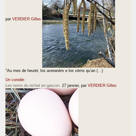
par
VERDIER Gilles
"Au mes de heurèr, los averanèrs e los vèrns qu’an (…)
Un conidèr.
Les noms du nichet en gascon.
27 janvier
, par
VERDIER Gilles