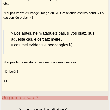
etc.
N¹ei pas vertat d¹Evangèli tot çò qui M. Grosclaude escrivó hentz « Lo
gascon lèu e plan » !
> Los autes, ne m'ataquetz pas, si vos platz, sus
aqueste cas, e cercatz meilèu
> cas mei evidents e pedagogics !-)
N¹ei pas briga ua ataca, sonque quauques nuanças.
Hèt beròi !
J.L.
Un gran de sau ?
(connexion facultative)