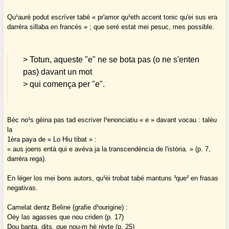
Qu¹auré podut escríver tabé « pr'amor qu¹eth accent tonic qu'ei sus era
darrèra sillaba en francés » ; que seré estat mei pesuc, mes possible.
> Totun, aqueste "e" ne se bota pas (o ne s'enten
pas) davant un mot
> qui comença per "e".
Bèc no¹s gèina pas tad escríver l¹enonciatiu « e » davant vocau : talèu
la
1èra paya de « Lo Hiu tibat » :
« aus joens entà qui e avèva ja la transcendéncia de l'istòria. » (p. 7,
darrèra rega).
En léger los mei bons autors, qu¹èi trobat tabé mantuns ³que² en frasas
negativas.
Camelat dentz Beline (grafie d¹ourigine) :
Oéy las agasses que nou criden (p. 17)
Dou banta, dits, que nou-m hè rèyte (p. 25)