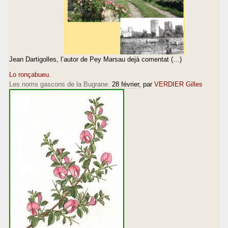
Jean Dartigolles, l’autor de Pey Marsau dejà comentat (…)
Lo ronçabueu.
Les noms gascons de la Bugrane.
28 février
, par
VERDIER Gilles