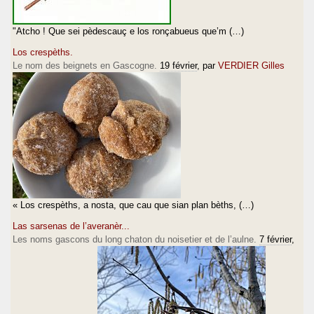
"Atcho ! Que sei pèdescauç e los ronçabueus que’m (…)
Los crespèths.
Le nom des beignets en Gascogne.
19 février
, par
VERDIER Gilles
« Los crespèths, a nosta, que cau que sian plan bèths, (…)
Las sarsenas de l’averanèr...
Les noms gascons du long chaton du noisetier et de l’aulne.
7 février
,