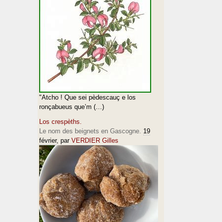
"Atcho ! Que sei pèdescauç e los
ronçabueus que’m (…)
Los crespèths.
Le nom des beignets en Gascogne.
19
février
, par
VERDIER Gilles