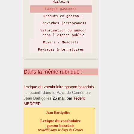
Histoire
Langue gasconne
Nosauts en gascon !
Proverbes (arréprouès)
Valorisation du gascon
dans l’espace public
Divers / Mesclats
Paysages & territoires
Dans la même rubrique :
Lexique du vocabulaire gascon bazadais
... recueilli dans le Pays de Cernès par
Jean Dartigolles
25 mai
, par
Tederic
MERGER