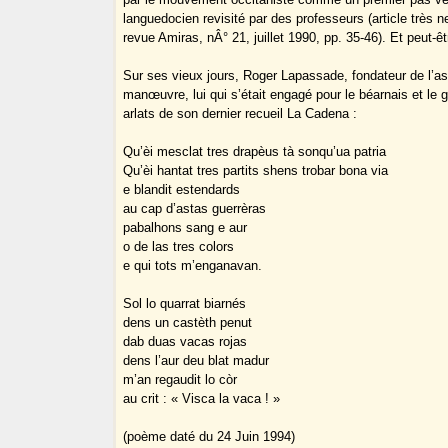
languedocien revisité par des professeurs (article très n
revue Amiras, nÂ° 21, juillet 1990, pp. 35-46). Et peut-
Sur ses vieux jours, Roger Lapassade, fondateur de l’ass
manœuvre, lui qui s’était engagé pour le béarnais et le
arlats de son dernier recueil La Cadena :
Qu’èi mesclat tres drapèus tà sonqu’ua patria
Qu’èi hantat tres partits shens trobar bona via
e blandit estendards
au cap d’astas guerrèras
pabalhons sang e aur
o de las tres colors
e qui tots m’enganavan.
Sol lo quarrat biarnés
dens un castèth penut
dab duas vacas rojas
dens l’aur deu blat madur
m’an regaudit lo còr
au crit : « Visca la vaca ! »
(poème daté du 24 Juin 1994)