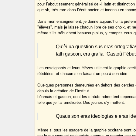
pour l’aboutissement généralisé de -ll latin et distinction
que sh, très rare dans l’écrit ancien et inconnu en topon
Dans mon enseignement, je donne aujourd’hui la préfér
"élèves", mais je laisse chacun libre de ses choix, et n
même s’ils trébuchent beaucoup plus, y compris ceux qui
Qu’èi ua question sus eras ortografias
tath gascon, era grafia "Gastoû Fébus"
Les enseignants et leurs élèves utilisent la graphie occi
rééditées, et chacun s’en faisant un peu à son idée.
Quelques personnes demeurées en dehors des cercles en
depuis la création de l’Institut
béarnais et gascon, dont les statuts admettent cependan
telle que je l’ai améliorée. Des jeunes s’y mettent.
Quaus son eras ideologias e eras ide
Même si tous les usagers de la graphie occitane sont loi
par le mouvement occitaniste comme un premier pas vers l