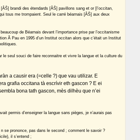
 [ÂŠ] brandi des étendards [ÂŠ] pavillons sang et or [l’occitan,
 qui tous me trompaient. Seul le carré béarnais [ÂŠ] aux deux
»
e beaucoup de Béarnais devant l’importance prise par l’occitanisme
on Ã Pau en 1995 d’un Institut occitan alors que c’était un Institut
olitiques.
r le seul souci de faire reconnaitre et vivre la langue et la culture du
n a causir era (=celle ?) que vau utilizar. E
 grafia occitana tà escrí­vir eth gascon ? E ei
sembla bona tath gascon, mès dilhèu que n’ei
avait permis d’enseigner la langue sans pièges, je n’aurais pas
le n se prononce, pas dans le second ; comment le savoir ?
ile), il s’entend ;