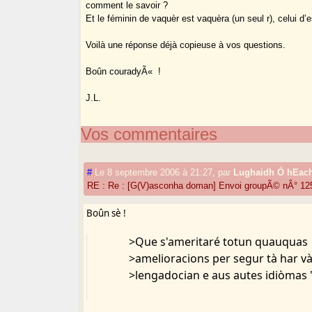
comment le savoir ?
Et le féminin de vaquèr est vaquèra (un seul r), celui d’e
Voilà une réponse déjà copieuse à vos questions.
Boûn couradyÃ« !
J.L.
Vos commentaires
#
Le 8 septembre 2006 à 21:27
,
par
Lughaidh Ó hEac
RE : Re : [G(V)asconha doman] Envoi groupÃ© nÂ° 12
Boûn sè !
>Que s'ameritaré totun quauquas
>amelioracions per segur tà har vàl
>lengadocian e aus autes idiòmas "