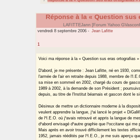
Réponse à la « Question sus e
LAFITTEJann [Forum Yahoo GVasconh
vendredi 8 septembre 2006
-
Jean Lafitte
1
Voici ma réponse à la « Question sus eras ortografias »
D'abord, je me présente : Jean Lafitte, né en 1930, com
l'armée de l'air en retraite depuis 1988, membre de l'I.E
sa mise en sommeil en 2002, chargé du cours de gascon 
1989 à 2002, à la demande de son Président ; poursuiv
depuis, au titre de l'Institut béarnais et gascon dont le 
Désireux de mettre un dictionnaire moderne à la disposi
veulent apprendre la langue, j¹ai lancé le projet « DiGa
de l¹I.E.O. où j¹avais retrouvé et appris la langue de mes
d¹abord envisagé d¹autre graphie que l¹occitane qui me 
Mais après en avoir trouvé difficilement les textes offici
1952, jamais réédités par l¹I.E.O., je me suis aperçu qu