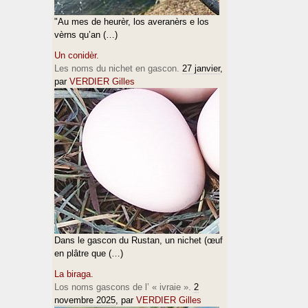
"Au mes de heurèr, los averanèrs e los
vèrns qu’an (…)
Un conidèr.
Les noms du nichet en gascon.
27 janvier
,
par
VERDIER Gilles
Dans le gascon du Rustan, un nichet (œuf
en plâtre que (…)
La biraga.
Los noms gascons de l’ « ivraie ».
2
novembre 2025
, par
VERDIER Gilles