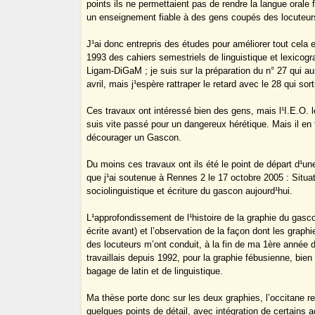
points ils ne permettaient pas de rendre la langue orale
un enseignement fiable à des gens coupés des locuteurs
J¹ai donc entrepris des études pour améliorer tout cela e
1993 des cahiers semestriels de linguistique et lexicog
Ligam-DiGaM ; je suis sur la préparation du n° 27 qui aur
avril, mais j¹espère rattraper le retard avec le 28 qui sor
Ces travaux ont intéressé bien des gens, mais l¹I.E.O. l
suis vite passé pour un dangereux hérétique. Mais il en 
décourager un Gascon.
Du moins ces travaux ont ils été le point de départ d¹un
que j¹ai soutenue à Rennes 2 le 17 octobre 2005 : Situa
sociolinguistique et écriture du gascon aujourd¹hui.
L¹approfondissement de l¹histoire de la graphie du gasco
écrite avant) et l’observation de la façon dont les gra
des locuteurs m’ont conduit, à la fin de ma 1ère année d
travaillais depuis 1992, pour la graphie fébusienne, bien 
bagage de latin et de linguistique.
Ma thèse porte donc sur les deux graphies, l’occitane re
quelques points de détail, avec intégration de certains a