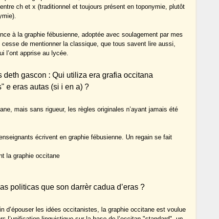
 entre ch et x (traditionnel et toujours présent en toponymie, plutôt
ymie).
ence à la graphie fébusienne, adoptée avec soulagement par mes
e cesse de mentionner la classique, que tous savent lire aussi,
 l’ont apprise au lycée.
 deth gascon : Qui utiliza era grafia occitana
 e eras autas (si i en a) ?
tane, mais sans rigueur, les règles originales n’ayant jamais été
seignants écrivent en graphie fébusienne. Un regain se fait
t la graphie occitane
as politicas que son darrèr cadua d’eras ?
n d’épouser les idées occitanistes, la graphie occitane est voulue
’unification linguistique sur la base de l’occitan "standard", un