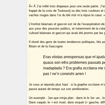
Â« Â J’ai mêlé trois drapeaux pour une seule patrie. J’ai
frappé de la croix de Toulouse] ou des trois couleurs et
vaches rouges dans l’or du blé mûr m’a réjoui le cœur. 
L’Institut béarnais et gascon est né de l’exaspération d
aux yeux des pouvoirs publics, et notamment de la créati
culturel béarnais et gascon qui avait été promis par les p
Il réunit des gens de toutes tendances politiques, liés pa
Béarn et de la Gascogne.
Eras vòstas arresponsas que m’ajudarà
quaus son eths problemes pausats pera
inadaptada ? Era grafia occitana me 
pas ! ne’n coneishi arren !
Je vous ai répondu plus haut : si la graphie occitane m’
passé autant de temps sur son amélioration.
Un exemple : Jan que minja plan : dans le le 1er -an , 
Dans vaquèr, le -r est muet, dans esquèr (= gauche, diffic