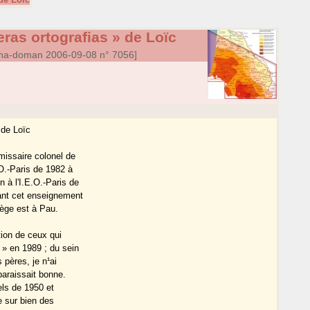
ras ortografias » de Loïc
a-doman 2006-09-08 n° 7056]
 de Loïc
missaire colonel de
.O.-Paris de 1982 à
à l'I.E.O.-Paris de
ant cet enseignement
siège est à Pau.
tion de ceux qui
M » en 1989 ; du sein
 pères, je n¹ai
paraissait bonne.
els de 1950 et
e sur bien des