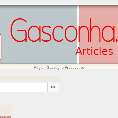
Région Gascogne Prospective
>>
de Loïc