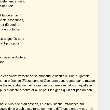
 fidèlement et donc
 naturels.
t lancé en avril
raphie gasconnes,
ait dû sortir en
tira en octobre.
es a ignorés et je
faut plus pour
e thèse de doctorat
tion
n et corrélativement de sa phonétique depuis le XIIe s. (jamais
phies en présence (Fébusienne et Occitane) sont reçues par la masse
e thèse, à abandonner la graphie occitane avec et sur laquelle je
plus évidente à écrire et à lire pour les gens qui n’ont pas un bon
ndue plus fidèle au gascon, et la fébusienne, retouchée sur
cquis de la graphie occitane, comme la différence entre v et b, -th