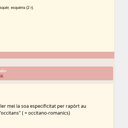
squèr, esquèrra (2 r).
háin
56
er mei la soa especificitat per rapòrt au
occitans" ( = occitano-romanics)