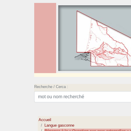
Recherche / Cerca :
Accueil
Langue gasconne
Réponse à la « Question sus eras ortografias » 