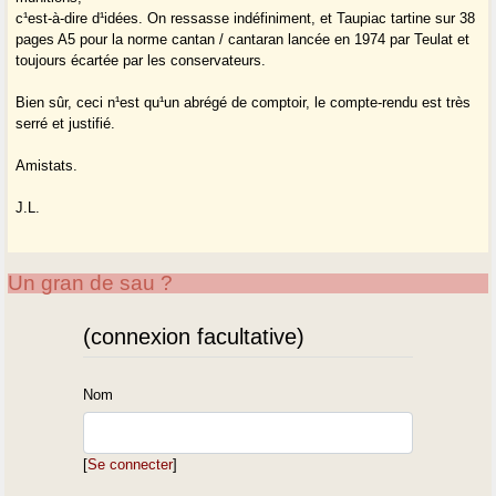
c¹est-à-dire d¹idées. On ressasse indéfiniment, et Taupiac tartine sur 38
pages A5 pour la norme cantan / cantaran lancée en 1974 par Teulat et
toujours écartée par les conservateurs.
Bien sûr, ceci n¹est qu¹un abrégé de comptoir, le compte-rendu est très
serré et justifié.
Amistats.
J.L.
Un gran de sau ?
(connexion facultative)
Nom
[
Se connecter
]