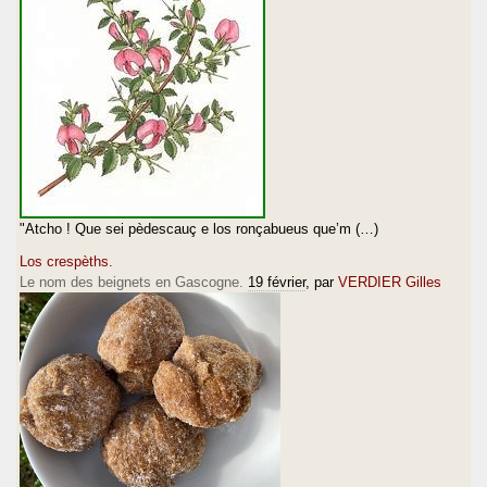
"Atcho ! Que sei pèdescauç e los ronçabueus que’m (…)
Los crespèths.
Le nom des beignets en Gascogne.
19 février
, par
VERDIER Gilles