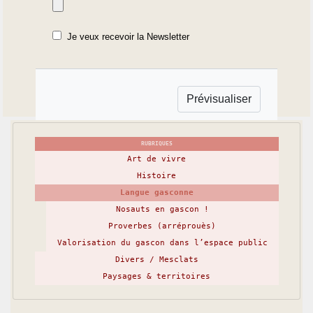
Je veux recevoir la Newsletter
RUBRIQUES
Art de vivre
Histoire
Langue gasconne
Nosauts en gascon !
Proverbes (arréprouès)
Valorisation du gascon dans l’espace public
Divers / Mesclats
Paysages & territoires