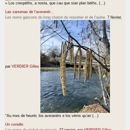
« Los crespèths, a nosta, que cau que sian plan bèths, (…)
Las sarsenas de l’averanèr...
Les noms gascons du long chaton du noisetier et de l’aulne.
7 février
,
par
VERDIER Gilles
"Au mes de heurèr, los averanèrs e los vèrns qu’an (…)
Un conidèr.
Les noms du nichet en gascon.
27 janvier
, par
VERDIER Gilles