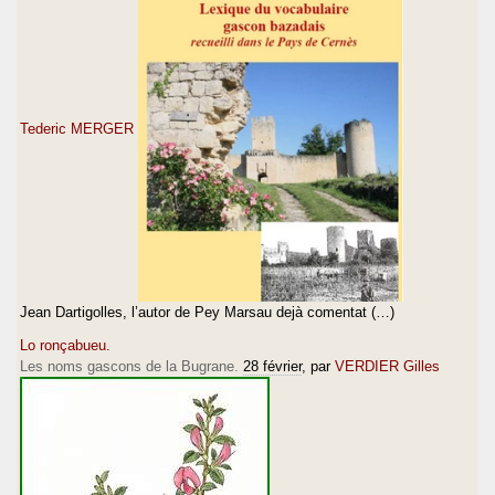
Tederic MERGER
Jean Dartigolles, l’autor de Pey Marsau dejà comentat (…)
Lo ronçabueu.
Les noms gascons de la Bugrane.
28 février
, par
VERDIER Gilles