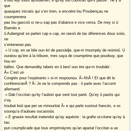
d’ous leyi touts aysidamén, e qu’ey lou countràri qui-s passe : ne y a
que
quauques iniciats qui s’en tiren, e encoère lou Proubençau ne
coumprenera
pas lou gascoû si ne-u sap pas d’abance e vice versa. De mey si û
Biarnés e
û Aubergnat se parlen cap e cap, en rasoû de las diferences dous soûs,
ne
s’enteneran pas.
» U cop, en ue bile oun èri de passàdje, que-m troumpèy de reünioû. U
ouratou qu’ère à la tribune, mes saya de coumpréne que poudouy, que
hou en
bàlles. Que demandèy labets en û besî oun ère qui-m troubàbi :
Â« C’est un
Congrès pour l’espéranto » si-m respounou. Â‹ AhÂ ! Et que dit le
conférencierÂ ? Â‹ Je ne le comprends pas : il parle avec l’accent
allemand.
» Dab l’occitan qu’èy l’aubùri que seré tout pariè. Qu’ey û pastis qui
n’ey
troubat boû que per ue minouritat Â‹ e qui parle sustout francés, e oc
sounqu’a d’aubues oucasioûs.
» E gnaute resultat inatendut qu’ey aquéste : la grafie occitane qu’ey à
tau
pun coumplicade que lous emprimàyres qu’an apariat l’occitan a ue