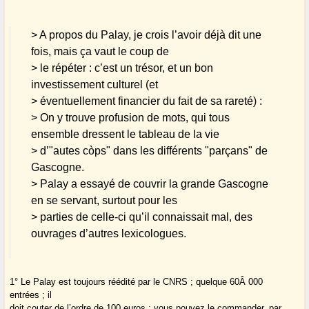
> A propos du Palay, je crois l’avoir déjà dit une
fois, mais ça vaut le coup de
> le répéter : c’est un trésor, et un bon
investissement culturel (et
> éventuellement financier du fait de sa rareté) :
> On y trouve profusion de mots, qui tous
ensemble dressent le tableau de la vie
> d’"autes còps" dans les différents "parçans" de
Gascogne.
> Palay a essayé de couvrir la grande Gascogne
en se servant, surtout pour les
> parties de celle-ci qu’il connaissait mal, des
ouvrages d’autres lexicologues.
1° Le Palay est toujours réédité par le CNRS ; quelque 60Â 000
entrées ; il
doit couter de l’ordre de 100 euros ; vous pouvez le commander, par