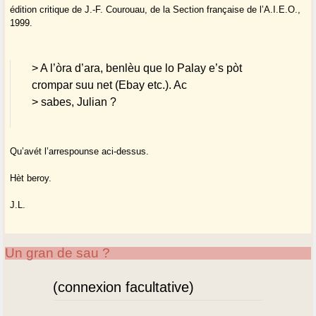
édition critique de J.-F. Courouau, de la Section française de l’A.I.E.O.,
1999.
> A l’òra d’ara, benlèu que lo Palay e’s pòt
crompar suu net (Ebay etc.). Ac
> sabes, Julian ?
Qu’avét l’arrespounse aci-dessus.
Hèt beroy.
J.L.
Un gran de sau ?
(connexion facultative)