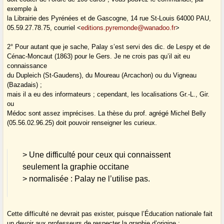
exemple à
la Librairie des Pyrénées et de Gascogne, 14 rue St-Louis 64000 PAU,
05.59.27.78.75, courriel <
editions.pyremonde@wanadoo.fr
>
2° Pour autant que je sache, Palay s’est servi des dic. de Lespy et de
Cénac-Moncaut (1863) pour le Gers. Je ne crois pas qu’il ait eu
connaissance
du Dupleich (St-Gaudens), du Moureau (Arcachon) ou du Vigneau
(Bazadais) ;
mais il a eu des informateurs ; cependant, les localisations Gr.-L., Gir.
ou
Médoc sont assez imprécises. La thèse du prof. agrégé Michel Belly
(05.56.02.96.25) doit pouvoir renseigner les curieux.
> Une difficulté pour ceux qui connaissent
seulement la graphie occitane
> normalisée : Palay ne l’utilise pas.
Cette difficulté ne devrait pas exister, puisque l’Éducation nationale fait
un devoir aux professeurs de respecter la graphie d’origine :