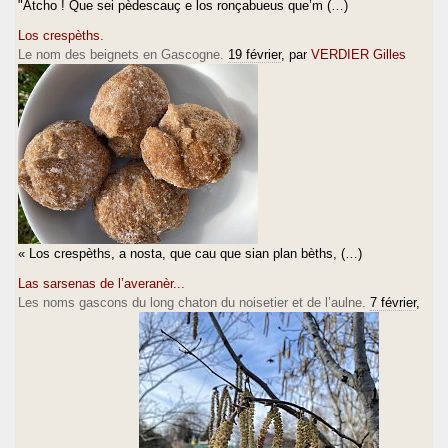
"Atcho ! Que sei pèdescauç e los ronçabueus que’m (…)
Los crespèths.
Le nom des beignets en Gascogne.
19 février
, par
VERDIER Gilles
« Los crespèths, a nosta, que cau que sian plan bèths, (…)
Las sarsenas de l’averanèr...
Les noms gascons du long chaton du noisetier et de l’aulne.
7 février
,