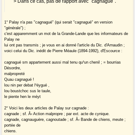
> Dans ce cas, pas de rapport avec "cagnagué".
1° Palay n'a pas "cagnagué" (qui serait "cagnaguè" en version
"générale") ;
c'est apparemment un mot de la Grande-Lande que les informateurs de
Palay ne
lui ont pas transmis ; je vous en ai donné l'article du Dic. d'Arnaudin ;
voici celui du Dic. inédit de Pierre Méaule (1894-1992), d'Escource :
cagnagué sm appartement aussi mal tenu qu¹un chenil ; = bourrias
Désordre,
malpropreté ­
Quau cagnagué !
lou nin per debat l¹éygué ,
lou boustchoc sus le taule,
le piente hen le méyt
2° Voici les deux articles de Palay sur cagnade :
cagnade ; sf. Â‹ Action malpropre ; par ext. acte de cynique.
cagnade, cagnauguère, cagnoutade ; sf. Â‹ Bande de chiens, meute ;
portée de
chiens.