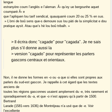
lengue
estranyère coum l’anglés e l’aleman. Â‹ qu’ey ue bergounhe aquet
coumparè Â‹ e
que l’apliquen lou tarif sendical, quauquarrè coum 20 ou 25 % en sus.
» L’òmi de boû sens que-s demoure sus lou pàti de la simplicitat e dou
pratique aysit. Atau que’s hè lou boû tribalh. »
> Il écrira donc "cagade" pour "cagada". Je ne sais
plus s’il donne aussi la
> version "cagado" pour représenter les parlers
gascons centraux et orientaux.
Non, il ne donne les formes en -o ou -a que si elles sont propres aux
parlers du sud-est gascon. Je rappelle à cet égard que les textes
anciens de
toutes les régions gasconnes usaient amplement du -e, très rarement et
sporadiquement du -a, et que -o n’est apparu qu’à partir de 1500.
Bertrand
Larade (1581-vers 1636) de Montréjeau n’a usé que de -e. Voir
l’excellente