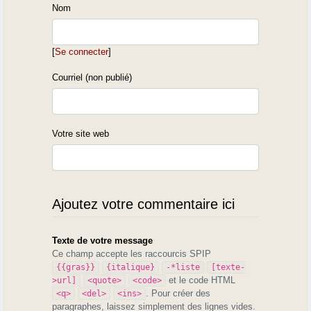
Nom
[
Se connecter
]
Courriel (non publié)
Votre site web
Ajoutez votre commentaire ici
Texte de votre message
Ce champ accepte les raccourcis SPIP
{{gras}}
{italique}
-*liste
[texte-
et le code HTML
>url]
<quote>
<code>
. Pour créer des
<q>
<del>
<ins>
paragraphes, laissez simplement des lignes vides.