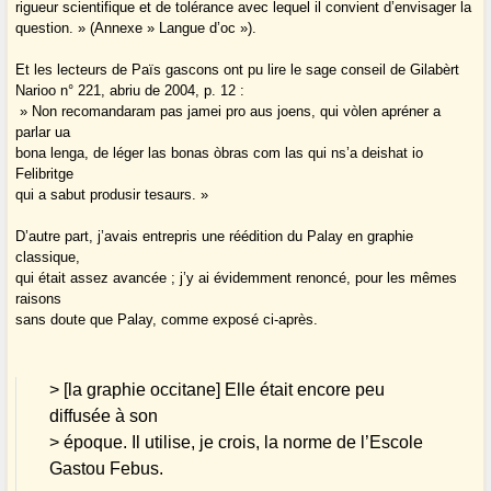
rigueur scientifique et de tolérance avec lequel il convient d’envisager la
question. » (Annexe » Langue d’oc »).
Et les lecteurs de Païs gascons ont pu lire le sage conseil de Gilabèrt
Narioo n° 221, abriu de 2004, p. 12 :
» Non recomandaram pas jamei pro aus joens, qui vòlen apréner a
parlar ua
bona lenga, de léger las bonas òbras com las qui ns’a deishat io
Felibritge
qui a sabut produsir tesaurs. »
D’autre part, j’avais entrepris une réédition du Palay en graphie
classique,
qui était assez avancée ; j’y ai évidemment renoncé, pour les mêmes
raisons
sans doute que Palay, comme exposé ci-après.
> [la graphie occitane] Elle était encore peu
diffusée à son
> époque. Il utilise, je crois, la norme de l’Escole
Gastou Febus.