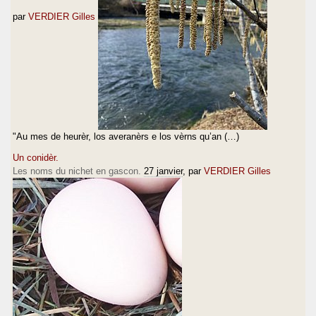
par
VERDIER Gilles
"Au mes de heurèr, los averanèrs e los vèrns qu’an (…)
Un conidèr.
Les noms du nichet en gascon.
27 janvier
, par
VERDIER Gilles