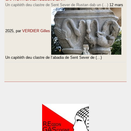
Un capitèth deu clastre de Sent Sever de Rustan dab un (…)
12 mars
2025
, par
VERDIER Gilles
Un capitèth deu clastre de l’abadia de Sent Sever de (…)