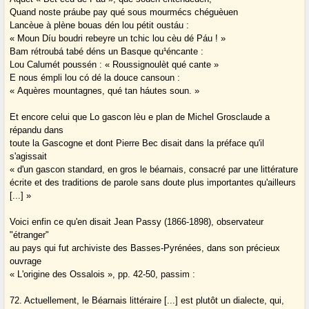
Quand noste práube pay qué sous mourmécs chéguèuen
Lancèue à plène bouas dén lou pétit oustáu :
« Moun Díu boudri rebeyre un tchic lou cèu dé Páu ! »
Bam rétroubá tabé déns un Basque qu¹éncante :
Lou Calumét poussén : « Roussignoulèt qué cante »
E nous émpli lou có dé la douce cansoun :
« Aquères mountagnes, qué tan háutes soun. »
Et encore celui que Lo gascon lèu e plan de Michel Grosclaude a
répandu dans
toute la Gascogne et dont Pierre Bec disait dans la préface qu'il
s'agissait
« d'un gascon standard, en gros le béarnais, consacré par une littérature
écrite et des traditions de parole sans doute plus importantes qu'ailleurs
[...] »
Voici enfin ce qu'en disait Jean Passy (1866-1898), observateur
"étranger"
au pays qui fut archiviste des Basses-Pyrénées, dans son précieux
ouvrage
« L'origine des Ossalois », pp. 42-50, passim :
72. Actuellement, le Béarnais littéraire [...] est plutôt un dialecte, qui,