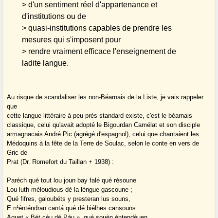
> d'un sentiment réel d'appartenance et
d'institutions ou de
> quasi-institutions capables de prendre les
mesures qui s'imposent pour
> rendre vraiment efficace l'enseignement de
ladite langue.
Au risque de scandaliser les non-Béarnais de la Liste, je vais rappeler
que
cette langue littéraire à peu près standard existe, c'est le béarnais
classique, celui qu'avait adopté le Bigourdan Camélat et son disciple
armagnacais André Pic (agrégé d'espagnol), celui que chantaient les
Médoquins à la fête de la Terre de Soulac, selon le conte en vers de
Gric de
Prat (Dr. Romefort du Taillan + 1938) :
Paréch qué tout lou joun bay falé qué résoune
Lou luth méloudious dé la lèngue gascoune ;
Qué fifres, galoubéts y presteran lus souns,
E n¹énténdran cantá qué dé biélhes cansouns :
Aquet « Bét cèu dé Páu », qué souèn éntendèuen,