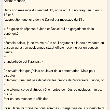
Adixat moundë,
Dans son message du vendredi 13, notre ami Bruno réagit au mien du
12 et à
l'approbation que lui a donné Daniel par message du 13 :
« En guise de réponse à Jean et Daniel qui se gargarisent de la
supériorité
du
béarnais palois, je ne trouve qu'un seul argument : la seule variante du
gascon qui ait un quelconque statut officiel reconnu par un pouvoir
central
et
standardisée est l'aranais. »
Je savais bien que j'allais soulever de la contestation. Mais pour
discuter
utilement, il ne faut pas dénaturer les propos de l'adversaire ; sinon, on
a
une alternance de diatribes véhémentes semées de quelques injures,
qui ne
font en rien avancer la réflexion.
Or ni Daniel ni moins ne nous sommes « gargarisés de la supériorité du