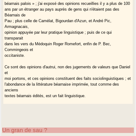
béarnais palois » ; j'ai exposé des opinions recueillies il y a plus de 100
ans par un étranger au pays auprès de gens qui n'étaient pas des
Béarnais de
Pau ; plus celle de Camélat, Bigourdan d'Azun, et André Pic,
Armagnacais,
opinion appuyée par leur pratique linguistique ; puis de ce qui
transparait
dans les vers du Médoquin Roger Romefort, enfin de P. Bec,
Commingeois et
occitaniste.
Ce sont des opinions d'autrui, non des jugements de valeurs que Daniel
et
moi portons, et ces opinions constituent des faits sociolinguistiques ; et
l'abondance de la littérature béarnaise imprimée, tout comme des
anciens
textes béarnais édités, est un fait linguistique.
Il convient donc, pour s'opposer à ces faits, d'en présenter d'autres
allant
en sens contraire ; par exemple, l'ALG qui situe le point de gasconité
maximale du côté d'Aragnouet. Mais l'hyper-gasconité est-elle un critère
Un gran de sau ?
sociolinguistiquement opérationnel ? J'en doute : celui qui veut écrire ou