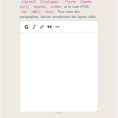
{{gras}}
{italique}
-*liste
[texte-
et le code HTML
>url]
<quote>
<code>
Par contre, on ne rappellera jamais assez que le grand succès de la
. Pour créer des
<q>
<del>
<ins>
littérature toulousaine est Catinou e Jacouti, de bonnes histoires de
paragraphes, laissez simplement des lignes vides.
village qui font rire, et dans une « horrible » graphie « patoisante » que
chacun peut lire sans avoir besoin de revenir à l'école.
J'ajouterai enfin, en guise de plaidoyer pro domo, que mes travaux se
sont
toujours étendus à l'ensemble des parlers gascons