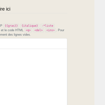
e ici
PIP
{{gras}}
{italique}
-*liste
et le code HTML
. Pour
<q>
<del>
<ins>
ement des lignes vides.