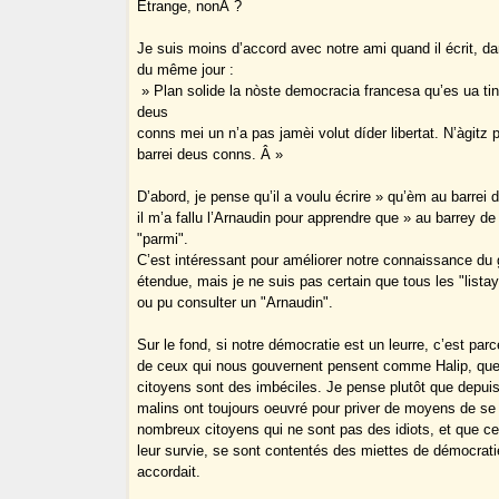
Étrange, nonÂ ?
Je suis moins d’accord avec notre ami quand il écrit, 
du même jour :
» Plan solide la nòste democracia francesa qu’es ua tin
deus
conns mei un n’a pas jamèi volut díder libertat. N’àgitz
barrei deus conns. Â »
D’abord, je pense qu’il a voulu écrire » qu’èm au barrei
il m’a fallu l’Arnaudin pour apprendre que » au barrey de 
"parmi".
C’est intéressant pour améliorer notre connaissance du
étendue, mais je ne suis pas certain que tous les "lista
ou pu consulter un "Arnaudin".
Sur le fond, si notre démocratie est un leurre, c’est pa
de ceux qui nous gouvernent pensent comme Halip, que 
citoyens sont des imbéciles. Je pense plutôt que depuis 
malins ont toujours oeuvré pour priver de moyens de se 
nombreux citoyens qui ne sont pas des idiots, et que c
leur survie, se sont contentés des miettes de démocrati
accordait.