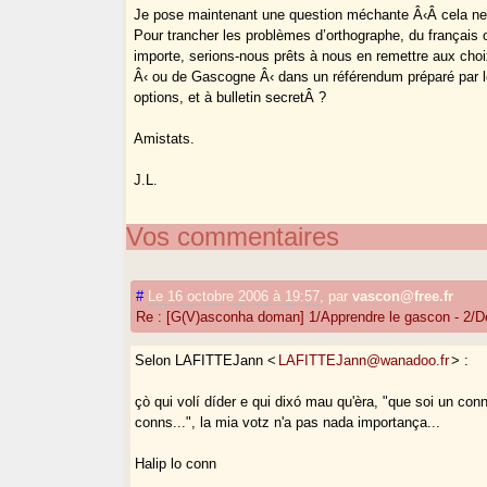
Je pose maintenant une question méchante Â‹Â cela ne
Pour trancher les problèmes d’orthographe, du français
importe, serions-nous prêts à nous en remettre aux cho
Â‹ ou de Gascogne Â‹ dans un référendum préparé par l
options, et à bulletin secretÂ ?
Amistats.
J.L.
Vos commentaires
#
Le 16 octobre 2006 à 19:57
,
par
vascon@free.fr
Re : [G(V)asconha doman] 1/Apprendre le gascon - 2/D
Selon LAFITTEJann <
LAFITTEJann@wanadoo.fr
> :
çò qui volí díder e qui dixó mau qu'èra, "que soi un con
conns...", la mia votz n'a pas nada importança...
Halip lo conn