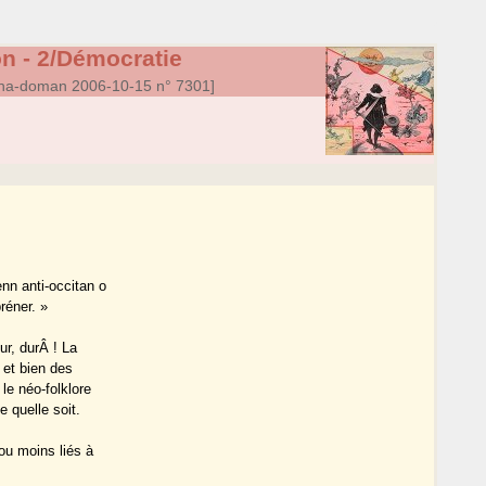
n - 2/Démocratie
a-doman 2006-10-15 n° 7301]
nn anti-occitan o
réner. »
ur, durÂ ! La
 et bien des
le néo-folklore
 quelle soit.
ou moins liés à