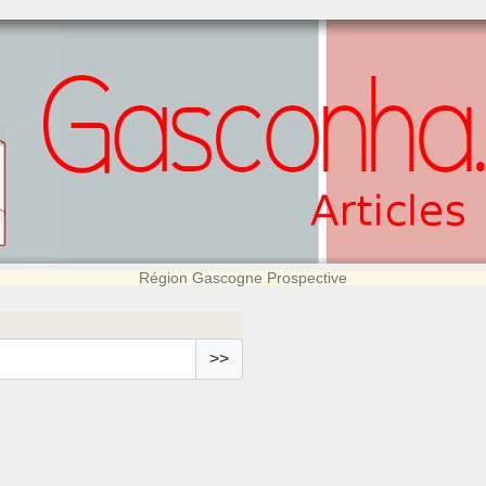
Région Gascogne Prospective
>>