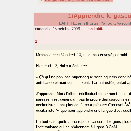
1/Apprendre le gasco
LAFITTEJann [Forum Yahoo GVasconh
dimanche 15 octobre 2006
-
Jean Lafitte
1
Message écrit Vendredi 13, mais pas envoyé par oubli.
Hier jeudi 12, Halip a écrit ceci :
« Çò qui no poix pas suportar que sonn aqueths dond hè
anti-basco primari uei, [...] xentz har nat esfòrç entad ap
J’approuve. Mais l’effort, intellectuel notamment, c’est d
paresse n’est cependant pas le propre des gasconistes,
occitanistes sont plus actifs pour préparer Carnaval Â‹Â 
occitaniste Â‹ que pour apprendre une langue d’oc, quelle
En tout cas, quitte à me répéter, ce sont des gens plus 
l’occitanisme qui se réabonnent à Ligam-DiGaM.