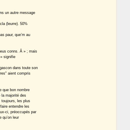
dans un autre message
cla (leurre). 50%
 pas paur, que’m au
 deus conns. Â » ; mais
» signifie
 gascon dans toute son
yres" aient compris
rce que bon nombre
la majorité des
toujours, les plus
faire entendre les
eux-ci, préoccupés par
e qu’on leur