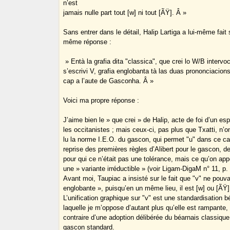
n’est
jamais nulle part tout [w] ni tout [ÃŸ]. Â »
Sans entrer dans le détail, Halip Lartiga a lui-même fait
même réponse :
» Entà la grafia dita "classica", que crei lo W/B intervo
s’escrivi V, grafia englobanta tà las duas prononciacions
cap a l’aute de Gasconha. Â »
Voici ma propre réponse :
J’aime bien le » que crei » de Halip, acte de foi d’un esp
les occitanistes ; mais ceux-ci, pas plus que Txatti, n’
lu la norme I.E.O. du gascon, qui permet "u" dans ce c
reprise des premières règles d’Alibert pour le gascon, d
pour qui ce n’était pas une tolérance, mais ce qu’on appe
une » variante irréductible » (voir Ligam-DigaM n° 11, p. 
Avant moi, Taupiac a insisté sur le fait que "v" ne pouva
englobante », puisqu’en un même lieu, il est [w] ou [ÃŸ]
L’unification graphique sur "v" est une standardisation b
laquelle je m’oppose d’autant plus qu’elle est rampante, 
contraire d’une adoption délibérée du béarnais classiq
gascon standard.