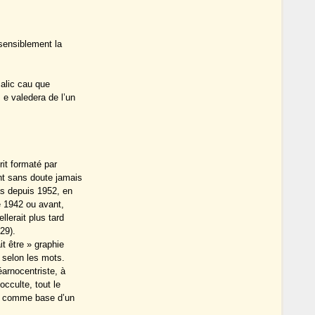
 sensiblement la
calic cau que
 e valedera de l’un
rit formaté par
ont sans doute jamais
as depuis 1952, en
e 1942 ou avant,
llerait plus tard
29).
it être » graphie
 selon les mots.
éarnocentriste, à
occulte, tout le
ue comme base d’un