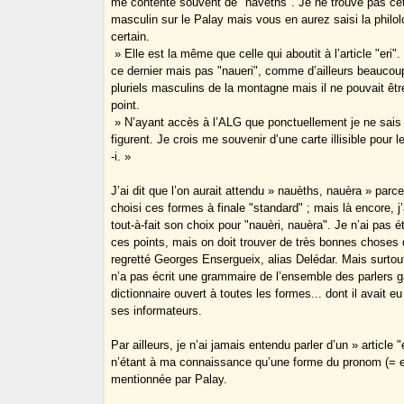
me contente souvent de "naveths". Je ne trouve pas cett
masculin sur le Palay mais vous en aurez saisi la philolo
certain.
» Elle est la même que celle qui aboutit à l’article "eri
ce dernier mais pas "naueri", comme d’ailleurs beaucou
pluriels masculins de la montagne mais il ne pouvait êtr
point.
» N’ayant accès à l’ALG que ponctuellement je ne sais s
figurent. Je crois me souvenir d’une carte illisible pour l
-i. »
J’ai dit que l’on aurait attendu » nauèths, nauèra » parce
choisi ces formes à finale "standard" ; mais là encore, 
tout-à-fait son choix pour "nauèri, nauèra". Je n’ai pas é
ces points, mais on doit trouver de très bonnes choses
regretté Georges Ensergueix, alias Delédar. Mais surtou
n’a pas écrit une grammaire de l’ensemble des parlers
dictionnaire ouvert à toutes les formes... dont il avait 
ses informateurs.
Par ailleurs, je n’ai jamais entendu parler d’un » article "er
n’étant à ma connaissance qu’une forme du pronom (= e
mentionnée par Palay.