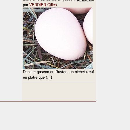
par
VERDIER Gilles
Dans le gascon du Rustan, un nichet (œuf
en plâtre que (…)