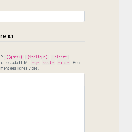
e ici
PIP
{{gras}}
{italique}
-*liste
et le code HTML
. Pour
<q>
<del>
<ins>
ement des lignes vides.