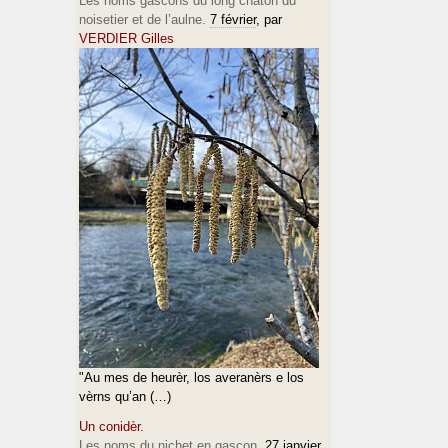
Les noms gascons du long chaton du
noisetier et de l’aulne.
7 février
, par
VERDIER Gilles
"Au mes de heurèr, los averanèrs e los
vèrns qu’an (…)
Un conidèr.
Les noms du nichet en gascon.
27 janvier
,