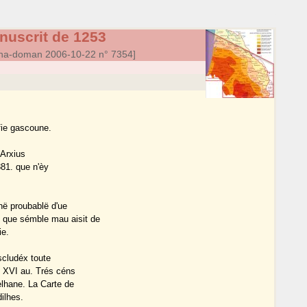
nuscrit de 1253
a-doman 2006-10-22 n° 7354]
fie gascoune.
 Arxius
881. que n'èy
në proubablë d'ue
 que sémble mau aisit de
ie.
escludéx toute
. XVI au. Trés céns
elhane. La Carte de
ilhes.