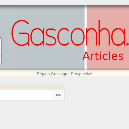
Région Gascogne Prospective
>>