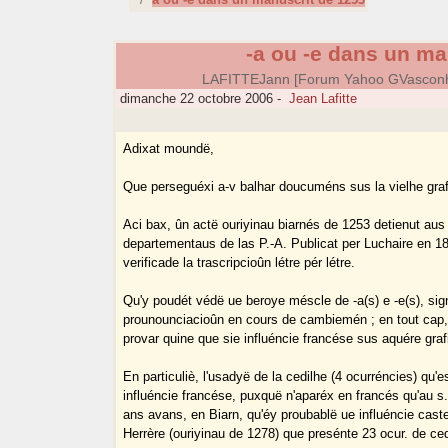
-a ou -e dans un ma
LAFITTEJann [Forum Yahoo GVasconh
dimanche 22 octobre 2006
-
Jean Lafitte
Adixat moundë,
Que perseguéxi a-v balhar doucuméns sus la vielhe gra
Aci bax, ûn actë ouriyinau biarnés de 1253 detienut aus
departementaus de las P.-A. Publicat per Luchaire en 1
verificade la trascripcioûn létre pér létre.
Qu'y poudét védë ue beroye méscle de -a(s) e -e(s), sig
prounounciacioûn en cours de cambiemén ; en tout cap,
provar quine que sie influéncie francése sus aquére graf
En particuliè, l'usadyë de la cedilhe (4 ocurréncies) qu'
influéncie francése, puxquë n'aparéx en francés qu'au s
ans avans, en Biarn, qu'éy proubablë ue influéncie cast
Herrère (ouriyinau de 1278) que presénte 23 ocur. de ced