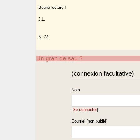
Boune lecture !
J.L.
N° 28.
Un gran de sau ?
(connexion facultative)
Nom
[
Se connecter
]
Courriel (non publié)