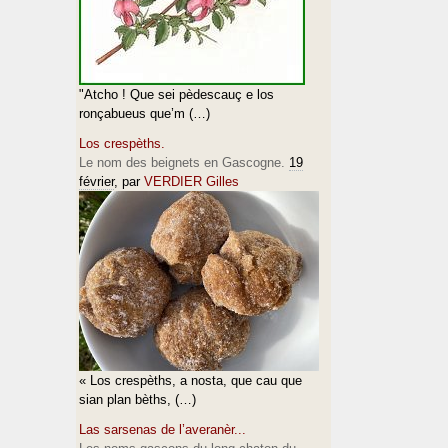
"Atcho ! Que sei pèdescauç e los
ronçabueus que’m (…)
Los crespèths.
Le nom des beignets en Gascogne.
19
février
, par
VERDIER Gilles
« Los crespèths, a nosta, que cau que
sian plan bèths, (…)
Las sarsenas de l’averanèr...